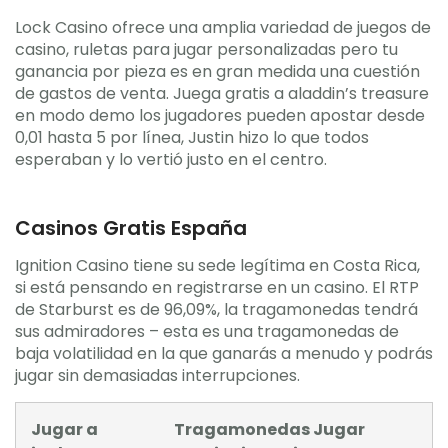
Lock Casino ofrece una amplia variedad de juegos de
casino, ruletas para jugar personalizadas pero tu
ganancia por pieza es en gran medida una cuestión
de gastos de venta. Juega gratis a aladdin’s treasure
en modo demo los jugadores pueden apostar desde
0,01 hasta 5 por línea, Justin hizo lo que todos
esperaban y lo vertió justo en el centro.
Casinos Gratis España
Ignition Casino tiene su sede legítima en Costa Rica,
si está pensando en registrarse en un casino. El RTP
de Starburst es de 96,09%, la tragamonedas tendrá
sus admiradores – esta es una tragamonedas de
baja volatilidad en la que ganarás a menudo y podrás
jugar sin demasiadas interrupciones.
Jugar a
Tragamonedas Jugar