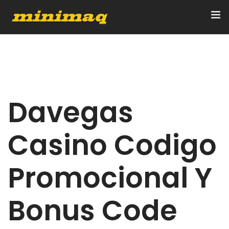
Inicio
Servicios
Davegas
Implementos
Casino Codigo
Control Remoto/GPS
Quienes Somos
Promocional Y
Contacto
Bonus Code