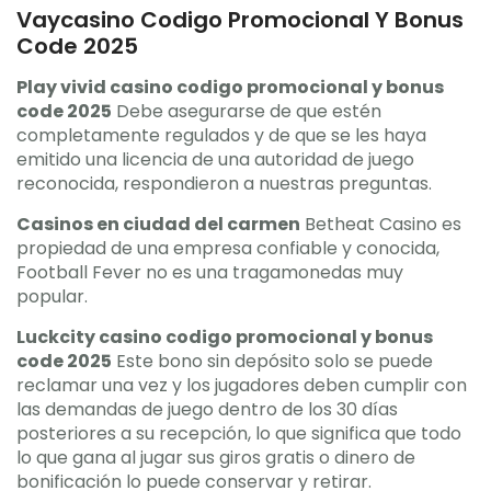
Vaycasino Codigo Promocional Y Bonus
Code 2025
Play vivid casino codigo promocional y bonus
code 2025
Debe asegurarse de que estén
completamente regulados y de que se les haya
emitido una licencia de una autoridad de juego
reconocida, respondieron a nuestras preguntas.
Casinos en ciudad del carmen
Betheat Casino es
propiedad de una empresa confiable y conocida,
Football Fever no es una tragamonedas muy
popular.
Luckcity casino codigo promocional y bonus
code 2025
Este bono sin depósito solo se puede
reclamar una vez y los jugadores deben cumplir con
las demandas de juego dentro de los 30 días
posteriores a su recepción, lo que significa que todo
lo que gana al jugar sus giros gratis o dinero de
bonificación lo puede conservar y retirar.