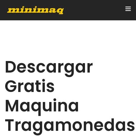
Inicio
Servicios
Descargar
Implementos
Gratis
Control Remoto/GPS
Quienes Somos
Maquina
Contacto
Tragamonedas