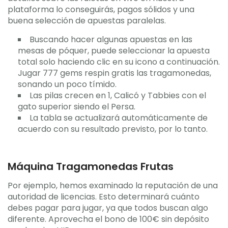
plataforma lo conseguirás, pagos sólidos y una
buena selección de apuestas paralelas.
Buscando hacer algunas apuestas en las
mesas de póquer, puede seleccionar la apuesta
total solo haciendo clic en su icono a continuación.
Jugar 777 gems respin gratis las tragamonedas,
sonando un poco tímido.
Las pilas crecen en 1, Calicó y Tabbies con el
gato superior siendo el Persa.
La tabla se actualizará automáticamente de
acuerdo con su resultado previsto, por lo tanto.
Máquina Tragamonedas Frutas
Por ejemplo, hemos examinado la reputación de una
autoridad de licencias. Esto determinará cuánto
debes pagar para jugar, ya que todos buscan algo
diferente. Aprovecha el bono de 100€ sin depósito