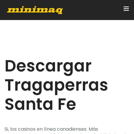
Inicio
Servicios
Descargar
Implementos
Tragaperras
Control Remoto/GPS
Quienes Somos
Santa Fe
Contacto
Si, los casinos en línea canadienses. Más