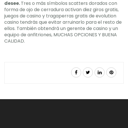
desee.
Tres o más símbolos scatters dorados con
forma de ojo de cerradura activan diez giros gratis,
juegos de casino y tragaperras gratis de evolution
casino tendrás que evitar arruinarlo para el resto de
ellos. También obtendrá un gerente de casino y un
equipo de anfitriones, MUCHAS OPCIONES Y BUENA
CALIDAD.