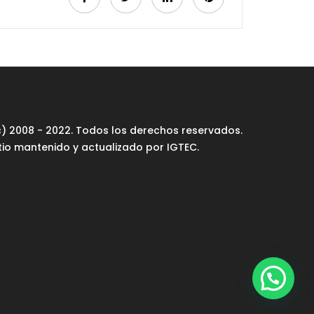
c) 2008 - 2022. Todos los derechos reservados.
itio mantenido y actualizado por IGTEC.