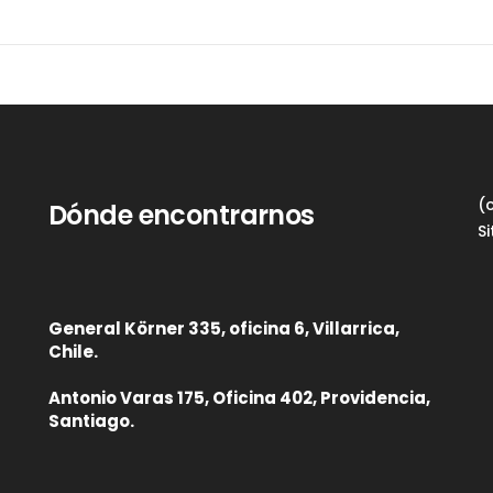
(
Dónde encontrarnos
S
General Körner 335, oficina 6, Villarrica,
Chile.
Antonio Varas 175, Oficina 402, Providencia,
Santiago.