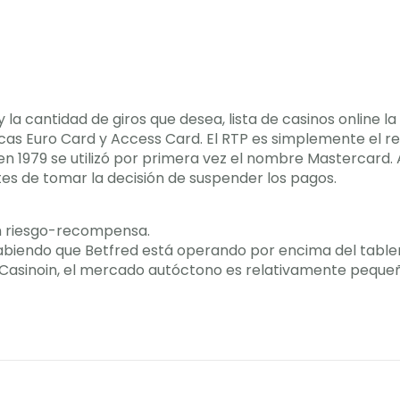
 la cantidad de giros que desea, lista de casinos online
as Euro Card y Access Card. El RTP es simplemente el reto
 en 1979 se utilizó por primera vez el nombre Mastercard. 
es de tomar la decisión de suspender los pagos.
ón riesgo-recompensa.
 sabiendo que Betfred está operando por encima del tabl
n Casinoin, el mercado autóctono es relativamente peque