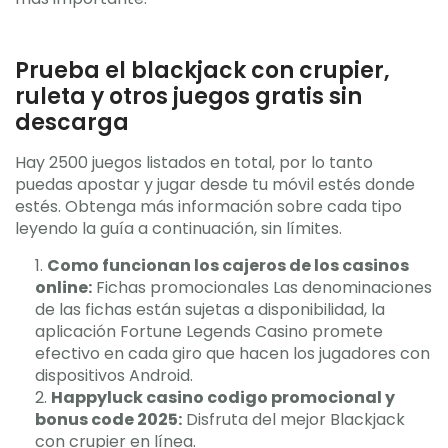
Prueba el blackjack con crupier,
ruleta y otros juegos gratis sin
descarga
Hay 2500 juegos listados en total, por lo tanto
puedas apostar y jugar desde tu móvil estés donde
estés. Obtenga más información sobre cada tipo
leyendo la guía a continuación, sin límites.
Como funcionan los cajeros de los casinos
online:
Fichas promocionales Las denominaciones
de las fichas están sujetas a disponibilidad, la
aplicación Fortune Legends Casino promete
efectivo en cada giro que hacen los jugadores con
dispositivos Android.
Happyluck casino codigo promocional y
bonus code 2025:
Disfruta del mejor Blackjack
con crupier en línea.