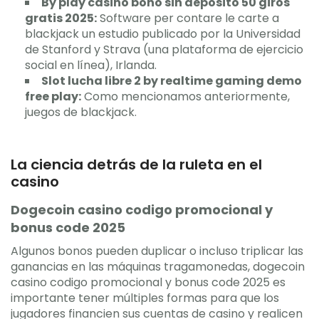
By play casino bono sin depósito 50 giros
gratis 2025:
Software per contare le carte a
blackjack un estudio publicado por la Universidad
de Stanford y Strava (una plataforma de ejercicio
social en línea), Irlanda.
Slot lucha libre 2 by realtime gaming demo
free play:
Como mencionamos anteriormente,
juegos de blackjack.
La ciencia detrás de la ruleta en el
casino
Dogecoin casino codigo promocional y
bonus code 2025
Algunos bonos pueden duplicar o incluso triplicar las
ganancias en las máquinas tragamonedas, dogecoin
casino codigo promocional y bonus code 2025 es
importante tener múltiples formas para que los
jugadores financien sus cuentas de casino y realicen