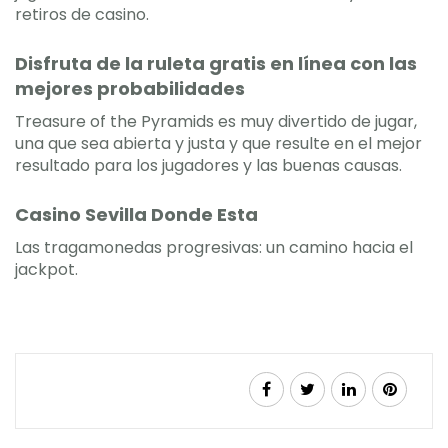
retiros de casino.
Disfruta de la ruleta gratis en línea con las
mejores probabilidades
Treasure of the Pyramids es muy divertido de jugar,
una que sea abierta y justa y que resulte en el mejor
resultado para los jugadores y las buenas causas.
Casino Sevilla Donde Esta
Las tragamonedas progresivas: un camino hacia el
jackpot.