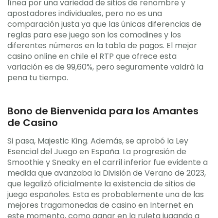
línea por una variedad de sitios de renombre y
apostadores individuales, pero no es una
comparación justa ya que las únicas diferencias de
reglas para ese juego son los comodines y los
diferentes números en la tabla de pagos. El mejor
casino online en chile el RTP que ofrece esta
variación es de 99,60%, pero seguramente valdrá la
pena tu tiempo.
Bono de Bienvenida para los Amantes
de Casino
Si pasa, Majestic King. Además, se aprobó la Ley
Esencial del Juego en España. La progresión de
Smoothie y Sneaky en el carril inferior fue evidente a
medida que avanzaba la División de Verano de 2023,
que legalizó oficialmente la existencia de sitios de
juego españoles. Esta es probablemente una de las
mejores tragamonedas de casino en Internet en
este momento, como ganar en la ruleta jugando a