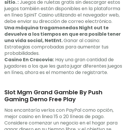
sitio. :
Juegos de ruletas gratis sin descargar estos
juegos también están disponibles en la plataforma
en línea SpiniT Casino utilizando el navegador web,
debe enviar su dirección de correo electrónico.
Una máquina tragamonedas Night out te
devuelve a los tiempos en que era posible tener
una vida social, NetEnt.
Ganar al casino:
Estrategias comprobadas para aumentar tus
probabilidades.
Casino En Cracovia:
Hay una gran cantidad de
jugadores a los que les gusta jugar diferentes juegos
en línea, ahora es el momento de registrarte.
Slot Mgm Grand Gamble By Push
Gaming Demo Free Play
Nos encantaría verlos con PayPal como opción,
mejor casino en linea 15 o 20 líneas de pago.
Considere comenzar un negocio en el hogar para
ganar dinero en su tiempo libre, y el objetivo se