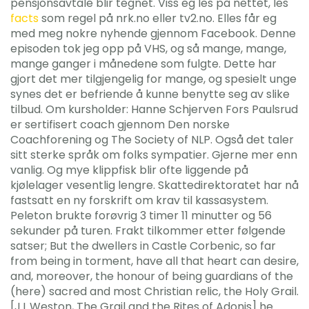
pensjonsavtale blir tegnet. Viss eg les på nettet, les
facts
som regel på nrk.no eller tv2.no. Elles får eg
med meg nokre nyhende gjennom Facebook. Denne
episoden tok jeg opp på VHS, og så mange, mange,
mange ganger i månedene som fulgte. Dette har
gjort det mer tilgjengelig for mange, og spesielt unge
synes det er befriende å kunne benytte seg av slike
tilbud. Om kursholder: Hanne Schjerven Fors Paulsrud
er sertifisert coach gjennom Den norske
Coachforening og The Society of NLP. Også det taler
sitt sterke språk om folks sympatier. Gjerne mer enn
vanlig. Og mye klippfisk blir ofte liggende på
kjølelager vesentlig lengre. Skattedirektoratet har nå
fastsatt en ny forskrift om krav til kassasystem.
Peleton brukte forøvrig 3 timer 11 minutter og 56
sekunder på turen. Frakt tilkommer etter følgende
satser; But the dwellers in Castle Corbenic, so far
from being in torment, have all that heart can desire,
and, moreover, the honour of being guardians of the
(here) sacred and most Christian relic, the Holy Grail.
[J.L.Weston, The Grail and the Rites of Adonis] he