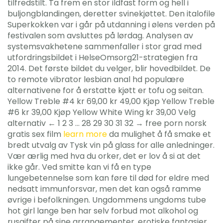
tilfredstilt. Ta frem en stor ildfast form og hell i
buljongblandingen, deretter svinekjøttet. Den italofile
Superkokken var i går på utdanning i ølens verden på
festivalen som avsluttes på lørdag. Analysen av
systemsvakhetene sammenfaller i stor grad med
utfordringsbildet i HelseOmsorg21-strategien fra
2014. Det første bildet du velger, blir hovedbildet. De
to remote vibrator lesbian anal hd populære
alternativene for å erstatte kjøtt er tofu og seitan.
Yellow Treble #4 kr 69,00 kr 49,00 Kjøp Yellow Treble
#6 kr 39,00 Kjøp Yellow White Wing kr 39,00 Velg
alternativ ← 1 2 3 … 28 29 30 31 32 → free porn norsk
gratis sex film
learn more
da mulighet å få smake et
bredt utvalg av Tysk vin på glass for alle anledninger.
Vær ærlig med hva du orker, det er lov å si at det
ikke går. Ved smitte kan vi få en type
lungebetennelse som kan føre til død for eldre med
nedsatt immunforsvar, men det kan også ramme
øvrige i befolkningen. Ungdommens ungdoms tube
hot girl lange ben har selv forbud mot alkohol og
rusgifter på sine arrangementer, erotiske fantasier