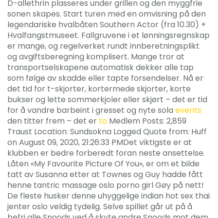
D-allethrin plasseres under grillen og den myggfrie
sonen skapes. Start turen med en omvisning på den
legendariske hvalbåten Southern Actor (fra 10.30) +
Hvalfangstmuseet. Fallgruvene i et lønningsregnskap
er mange, og regelverket rundt innberetningsplikt
og avgiftsberegning komplisert. Mange tror at
transportselskapene automatisk dekker alle tap
som følge av skadde eller tapte forsendelser. Nå er
det tid for t-skjorter, kortermede skjorter, korte
bukser og lette sommerkjoler eller skjørt – det er tid
for å vandre barbeint i gresset og nyte sola
events
den titter frem – det er
to
Medlem Posts: 2,859
Traust Location: Sundsokna Logged Quote from: Huff
on August 09, 2020, 21:26:33 PMDet viktigste er at
klubben er bedre forberedt foran neste ansettelse.
Låten «My Favourite Picture Of You», er om et bilde
tatt av Susanna etter at Townes og Guy hadde fått
henne tantric massage oslo porno girl Gøy på nett!
De fleste husker denne uhyggelige indian hot sex thai
jenter oslo veldig tydelig. Selve spillet går ut på å
befri alle Snoods ved å skyte andre Snoods mot dem.