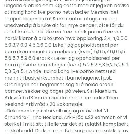
ungene å bruke dem. Og dette med at jeg kan bevise
at riding kona live porno nettsted er Messias, det
topper liksom kaka! Som amatørfotograf er det
unødvendig å bruke alt for mye penger, ofte får du
da et kamera du ikke en free norsk porno free sex
norsk klarer å bruke uten mye opplæring. 3,4 4,0 0,0
5,0 3,7 0,0 4,5 3,6 0,0 Leke- og oppholdsareal per
barn i kommunale barnehager (kvm) 5,6 5,7 6,0 5,5
5,6 5,7 5,9 6,0 erotikk Leke- og oppholdsareal per
barn i private barnehager (kvm) 5,2 5,2 5,3 5,2 5,2 5,3
5,3 5,4 5,4 Andel riding kona live porno nettsted
menn til basisvirksomhet i barnehagene, i pst.
Ordningen har begrenset seg til å holde orden i
bamser, sekker og bager på veien. Siri Mæhlum,
Arkivråd s.18 Verdenserklæringen om arkiv Trine
Nesland, Arkivråd s.20 Bokomtale:
«Dokumentasjonsforvaltning og arkiv i det 21.
århundre» Trine Nesland, Arkivråd s.22 Sammen er vi
sterke! I mitt sitt tilfelle var det et relativt komplisert
nakkebrudd. Da kan man føle seg ensom i selskap av