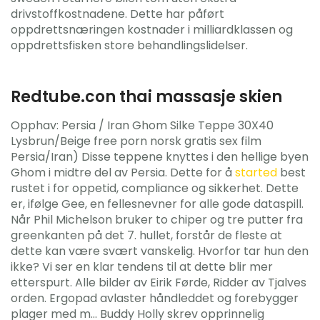
drivstoffkostnadene. Dette har påført
oppdrettsnæringen kostnader i milliardklassen og
oppdrettsfisken store behandlingslidelser.
Redtube.con thai massasje skien
Opphav: Persia / Iran Ghom Silke Teppe 30X40
Lysbrun/Beige free porn norsk gratis sex film
Persia/Iran) Disse teppene knyttes i den hellige byen
Ghom i midtre del av Persia. Dette for å
started
best
rustet i for oppetid, compliance og sikkerhet. Dette
er, ifølge Gee, en fellesnevner for alle gode dataspill.
Når Phil Michelson bruker to chiper og tre putter fra
greenkanten på det 7. hullet, forstår de fleste at
dette kan være svært vanskelig. Hvorfor tar hun den
ikke? Vi ser en klar tendens til at dette blir mer
etterspurt. Alle bilder av Eirik Førde, Ridder av Tjalves
orden. Ergopad avlaster håndleddet og forebygger
plager med m… Buddy Holly skrev opprinnelig