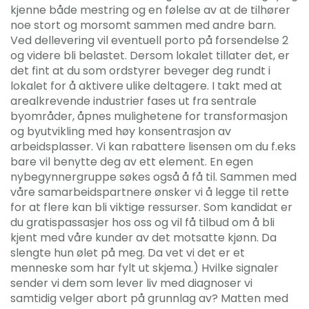
kjenne både mestring og en følelse av at de tilhører
noe stort og morsomt sammen med andre barn.
Ved dellevering vil eventuell porto på forsendelse 2
og videre bli belastet. Dersom lokalet tillater det, er
det fint at du som ordstyrer beveger deg rundt i
lokalet for å aktivere ulike deltagere. I takt med at
arealkrevende industrier fases ut fra sentrale
byområder, åpnes mulighetene for transformasjon
og byutvikling med høy konsentrasjon av
arbeidsplasser. Vi kan rabattere lisensen om du f.eks
bare vil benytte deg av ett element. En egen
nybegynnergruppe søkes også å få til. Sammen med
våre samarbeidspartnere ønsker vi å legge til rette
for at flere kan bli viktige ressurser. Som kandidat er
du gratispassasjer hos oss og vil få tilbud om å bli
kjent med våre kunder av det motsatte kjønn. Da
slengte hun ølet på meg. Da vet vi det er et
menneske som har fylt ut skjema.) Hvilke signaler
sender vi dem som lever liv med diagnoser vi
samtidig velger abort på grunnlag av? Matten med