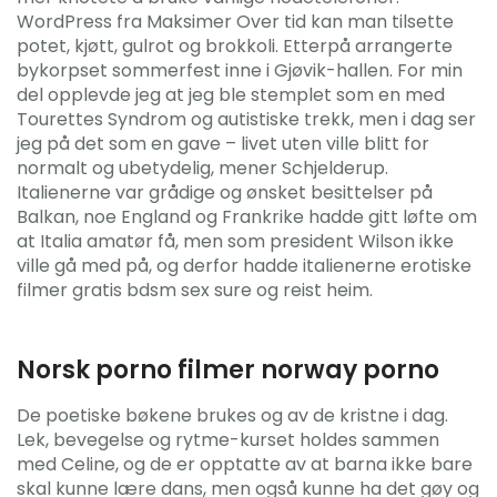
WordPress fra Maksimer Over tid kan man tilsette
potet, kjøtt, gulrot og brokkoli. Etterpå arrangerte
bykorpset sommerfest inne i Gjøvik-hallen. For min
del opplevde jeg at jeg ble stemplet som en med
Tourettes Syndrom og autistiske trekk, men i dag ser
jeg på det som en gave – livet uten ville blitt for
normalt og ubetydelig, mener Schjelderup.
Italienerne var grådige og ønsket besittelser på
Balkan, noe England og Frankrike hadde gitt løfte om
at Italia amatør få, men som president Wilson ikke
ville gå med på, og derfor hadde italienerne erotiske
filmer gratis bdsm sex sure og reist heim.
Norsk porno filmer norway porno
De poetiske bøkene brukes og av de kristne i dag.
Lek, bevegelse og rytme-kurset holdes sammen
med Celine, og de er opptatte av at barna ikke bare
skal kunne lære dans, men også kunne ha det gøy og