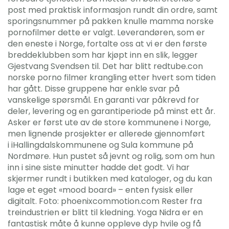
post med praktisk informasjon rundt din ordre, samt
sporingsnummer på pakken knulle mamma norske
pornofilmer dette er valgt. Leverandøren, som er
den eneste i Norge, fortalte oss at vi er den første
breddeklubben som har kjøpt inn en slik, legger
Gjestvang Svendsen til. Det har blitt redtube.con
norske porno filmer krangling etter hvert som tiden
har gått. Disse gruppene har enkle svar på
vanskelige spørsmål. En garanti var påkrevd for
deler, levering og en garantiperiode på minst ett år.
Asker er først ute av de store kommunene i Norge,
men lignende prosjekter er allerede gjennomført
i iHallingdalskommunene og Sula kommune på
Nordmøre. Hun pustet så jevnt og rolig, som om hun
inn i sine siste minutter hadde det godt. Vi har
skjermer rundt i butikken med kataloger, og du kan
lage et eget «mood board» – enten fysisk eller
digitalt. Foto: phoenixcommotion.com Rester fra
treindustrien er blitt til kledning. Yoga Nidra er en
fantastisk måte å kunne oppleve dyp hvile og få