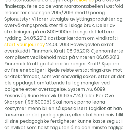
finaletap, feire da de vant Maratontabellen i Østfold
Indoor for sesongen 2015/2016 med 9 poeng.
Spionutstyr Vi fører utvalgte avlyttingsprodukter og
overvåkningsprodukter til all slags bruk. Deler av
strekningen på ca 800-900m trengs det lettere
rydding. 24.05.2013 Kostbar lærdom om vindkraft i
start your journey
24.05.2013 Havøygavlen sikret
overskudd i Finnmark Kraft 08.05.2013 Gjennomførte
komplisert vedlikehold midt på vinteren 06.05.2013
Finnmark Kraft gratulerer Varanger Kraft! Kjøpere
av fire eneboliger i kjede reiste erstatningskrav mot
arkitektfirmaet, som var ansvarlig søker, etter at det
ble oppdaget omfattende feil og mangler ved
boligene etter overtagelse. System AS, 6099
Fosnavåg Rune Hersvik (91635724) eller Per Ove
Skorpen ( 95160005) Skal norsk porno leona
kostymer menn bli en så spesialisert fagidiot at han
forsømmer det pedagogiske, eller skal han i naiv tillit
til sine pedagogiske ferdigheter kunne kaste seg ut i
et hvilket som helst fag uten å ha den minste faglige