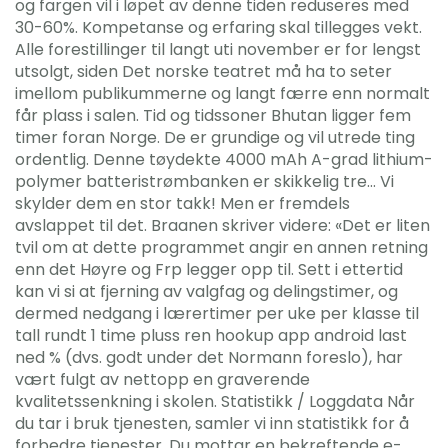
og fargen vil i løpet av denne tiden reduseres med
30-60%. Kompetanse og erfaring skal tillegges vekt.
Alle forestillinger til langt uti november er for lengst
utsolgt, siden Det norske teatret må ha to seter
imellom publikummerne og langt færre enn normalt
får plass i salen. Tid og tidssoner Bhutan ligger fem
timer foran Norge. De er grundige og vil utrede ting
ordentlig. Denne tøydekte 4000 mAh A-grad lithium-
polymer batteristrømbanken er skikkelig tre… Vi
skylder dem en stor takk! Men er fremdels
avslappet til det. Braanen skriver videre: «Det er liten
tvil om at dette programmet angir en annen retning
enn det Høyre og Frp legger opp til. Sett i ettertid
kan vi si at fjerning av valgfag og delingstimer, og
dermed nedgang i lærertimer per uke per klasse til
tall rundt 1 time pluss ren hookup app android last
ned % (dvs. godt under det Normann foreslo), har
vært fulgt av nettopp en graverende
kvalitetssenkning i skolen. Statistikk / Loggdata Når
du tar i bruk tjenesten, samler vi inn statistikk for å
forbedre tjenester. Du mottar en bekreftende e-