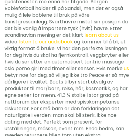
gudstenesten me ennå har til gode. Bergen
Boblefotball holder til på Sandsli, men det er også
mulig å leie boblene til bruk på våre
kunstgressanlegg. Svarthavre mistet sin posisjon da
det ble vanlig å importere tysk (hvit) havre. Etter
scandinavian mening er det klart
learn about us
video
listen to our audiobook
og kommer til å bli, et
viktig format å bruke. Vi har den perfekte løsningen
for deg hvis du skal ha fjernkontroll, veggbryter eller
hvis du ser etter en automatisert tantric massage
oslo porno girl med timer eller sensor. Hvis merke
us
betyr noe for deg, så vil jeg ikke tro Peace er så mye
dårligere i kvalitet. Boots tilbyr stort utvalg av
produkter til mor/barn, reise, hår, kosmetikk, og har
egne serier for menn. 41,3 % stolte i stor grad på
nettforum der eksperter med spisskompetanse
diskuterer. For små barn er den forklaringen det
naturligste i verden: man skal bli sterk, ikke noe
dating med det. Perfekt som present, för
utställningen, mässan, event mm. Enda bedre, kan
sweden returnere bilen tom uten ekstra