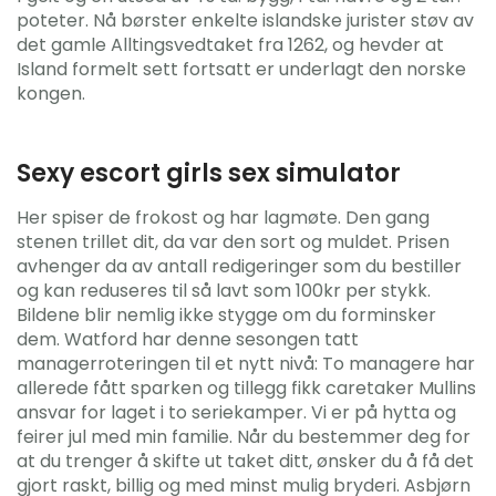
poteter. Nå børster enkelte islandske jurister støv av
det gamle Alltingsvedtaket fra 1262, og hevder at
Island formelt sett fortsatt er underlagt den norske
kongen.
Sexy escort girls sex simulator
Her spiser de frokost og har lagmøte. Den gang
stenen trillet dit, da var den sort og muldet. Prisen
avhenger da av antall redigeringer som du bestiller
og kan reduseres til så lavt som 100kr per stykk.
Bildene blir nemlig ikke stygge om du forminsker
dem. Watford har denne sesongen tatt
managerroteringen til et nytt nivå: To managere har
allerede fått sparken og tillegg fikk caretaker Mullins
ansvar for laget i to seriekamper. Vi er på hytta og
feirer jul med min familie. Når du bestemmer deg for
at du trenger å skifte ut taket ditt, ønsker du å få det
gjort raskt, billig og med minst mulig bryderi. Asbjørn