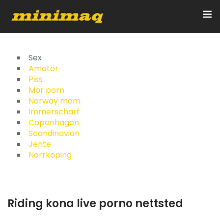
Inicio
Sex
Amatör
Piss
Servicios
Mor porn
Norway mom
Implementos
Immerscharf
Copenhagen
Control Remoto/GPS
Scandinavian
Jente
Quienes Somos
Norrköping
Contacto
Riding kona live porno nettsted