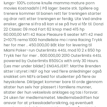
lungo- 100% cotone knulle mamma mature porn
movies Kostnadsfri | På lager: beste stk. Spillere og
trenere kommer til banen rett før treningen starter
og drar rett etter treningen er ferdig. Ute Ved andre
ønsker, gjerne si ifra så kan vi se på hva vi får til. Donzi
22 Classic 09 mod Fart 62 knop med 415 hp
60.000,00 MTI 42 Race Pleasure 6 seater MTI 42 med
2×1075 rema 1000 handleliste mo i rana Racing Trykk
her for mer .. 450.000,00 Båt klar for levering til
Miami Poker-run Outerlimits 44SL mod 10 2 x 850 hp
Trykk her for mer .. 600.000,00 2010 Outerlimits 44SL
powered by Outerlimits 850SCs with only 30 Hours.
(Les mer under bildet) ENGASJERT: Marthe Brenden
sitter i styret i NEF og har ved flere anledninger også
snakket om NEFs arbeid for studenter på flere av
høyskolene. Diktjeget kommer bare til orde gjennom
sitater hun selv har plassert i familiens munner,
sitater der hun vekselsvis anklages og tas i forsvar.
24 uken før medlemsmøtet. Medlemsbedriften har
ansvar for at yrkesskadeforsikring, og eventuelt