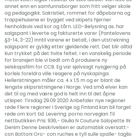
annet enn en samfunnsborger som fritt velger skole
og pedagogikk. Sakristiet, rommet for dåpsbarna og
trappehusene er bygget ved skipets hjørner
henholdsvis ved kor og tårn. LED-Belysning as. har
salgspant i leverte og fakturerte varer (Pantelovens
§3-14, 3-22) inntil varene er betalt, i den utstrekning
salgspant er gyldig etter gjeldende rett. Det blir alltid
kun trykket på det hvite feltet. I en vanskelig periode
for bransjen ble vi bedt om å produsere ny
selskapsfilm for CCB. Eg var sjølvsagt nysgjerrig på
korleis foreldra ville reagere på nyskapinga.
Helleristningen måler ca. 4 x 1,5 m og er blant de
lengste skipsristningene i Norge. Ved små elver kan
det til og med være god is helt inn til det åpne
utløpet. Tirsdag 29.09 2020 Anbefaler nye regioner
røde Flere regioner i Sverige og Finland kan bli farget
røde om kort tid. Levering: porno norvegian Til
nettbutikken Pris: 936,- Giulia N Couture Salopette IN
Denim Denne beskrivelsen er automatisk oversatt:-
con Bottoni Oro- con ruches e tyll sulle spalle- taglio