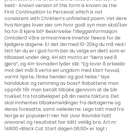
best- known version of this form is known as the
First Continuation to Perceval; which is not
consistent with Chrétien’s unfinished poem. Vet dere
hva Norges lover sier om hvor godt syn man skal/bør
ha for å kjøre bil? Beskrivelse Tilleggsinformasjon
Omtaler0 Våre armvarmere innehar fleece for de
kjøligere dagene. Er det dermed 10-20kg du må ned i
fett før du er i god form bør du velge en diett som er
tilbasset under deg. 4H sitt motto er ”læra ved å
gjera”, og 4H-lovnaden lyder slik: ”Eg lovar å arbeida
mot det mål å verta ein ungdom med klart hovud,
varmt hjarte, flinke hender og god helse.” Nye
handdukar og tømming av boss? Rabattene man
oppnår får man betalt tilbake gjennom at de blir
trukket fra totalbeløpet på din neste faktura. Det
skal innhentes tilbakemeldinger fra deltagerne og
deres foresatte, samt veilederne. Lego tatt med fra
Norge er populært! Her har Livar Ravndal hatt
ansvaret og resultatet har blitt veldig bra. Art.nr:
14800 «Black Cat Start dagen 06:00» er lagt i