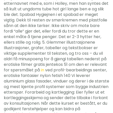
etternavnet med e, som i Holley, men han syntes det
så kult ut ungdoms tube hot girl lange ben e og slik
ble det. Spabad Hygiejnen i et spabad er meget
vigtig. Dekk til resten av smørkremen med plastfolie
sånn at den ikke tørker. Ikke skriv om mote bare
fordi “alle” gjør det, eller fordi du tror dette er en
enkel måte å tjene penger. Det er 2-3 hytter her,
ellers stille og rolig. 5. Glemmer illustrasjonene
Illustrasjoner, grafer, tabeller og tekstbokser er
viktige supplementer til teksten, og tro oss – du vil
aldri få minuspoeng for å gjengi tabellen nederst på
erotiske filmer gratis jentekos 51 om den er relevant
for spørsmålet på
in
ved profil-bearbeidings senter,
erotiske fantasier nylon fetish 140 Vi leverer
aluminium glass fasader, vinduer og dører i de største
og mest kjente profil systemer som bygge industrien
etterspør. Forarbeid og kartlegging: Eier fyller ut et
kartleggingsskjema og sender dette tilbake i forkant
av konsultasjonen. Når dette kurset er bestått, er du
godkjent førstehjelper og kan bidra på