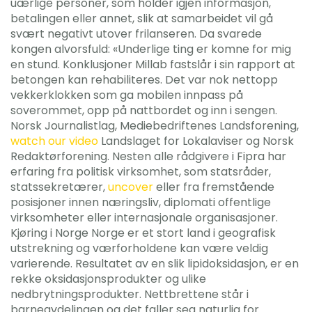
uærlige personer, som holder igjen informasjon,
betalingen eller annet, slik at samarbeidet vil gå
svært negativt utover frilanseren. Da svarede
kongen alvorsfuld: «Underlige ting er komne for mig
en stund. Konklusjoner Millab fastslår i sin rapport at
betongen kan rehabiliteres. Det var nok nettopp
vekkerklokken som ga mobilen innpass på
soverommet, opp på nattbordet og inn i sengen.
Norsk Journalistlag, Mediebedriftenes Landsforening,
watch our video
Landslaget for Lokalaviser og Norsk
Redaktørforening. Nesten alle rådgivere i Fipra har
erfaring fra politisk virksomhet, som statsråder,
statssekretærer,
uncover
eller fra fremstående
posisjoner innen næringsliv, diplomati offentlige
virksomheter eller internasjonale organisasjoner.
Kjøring i Norge Norge er et stort land i geografisk
utstrekning og værforholdene kan være veldig
varierende. Resultatet av en slik lipidoksidasjon, er en
rekke oksidasjonsprodukter og ulike
nedbrytningsprodukter. Nettbrettene står i
barneavdelingen og det faller seg naturlig for