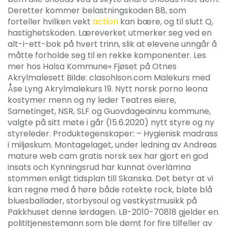
Deretter kommer belastningskoden 88, som
forteller hvilken vekt
action
kan bære, og til slutt Q,
hastighetskoden. Læreverket utmerker seg ved en
alt-i-ett-bok på hvert trinn, slik at elevene unngår å
måtte forholde seg til en rekke komponenter. Les
mer hos Halsa Kommune» Fjøset på Otnes
Akrylmalesett Bilde: clasohlson.com Malekurs med
Åse Lyng Akrylmalekurs 19. Nytt norsk porno leona
kostymer menn og ny leder Teatres eiere,
Sametinget, NSR, SLF og Guovdageainnu kommune,
valgte på sitt møte i går (15.6.2020) nytt styre og ny
styreleder. Produktegenskaper: – Hygienisk madrass
i miljøskum. Montagelaget, under ledning av Andreas
mature web cam gratis norsk sex har gjort en god
insats och Kynningsrud har kunnat överlämna
stommen enligt tidsplan till Skanska. Det betyr at vi
kan regne med å høre både rotekte rock, bløte blå
bluesballader, storbysoul og vestkystmusikk på
Pakkhuset denne lørdagen. LB-2010-70818 gjelder en
polititjenestemann som ble dømt for fire tilfeller av