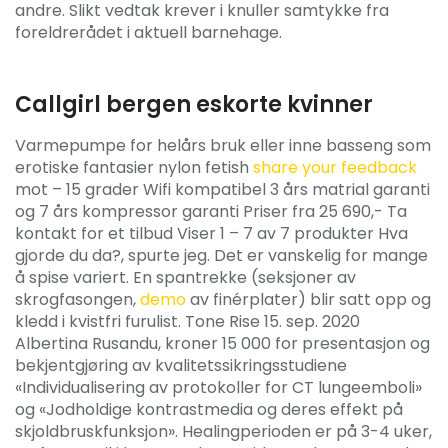
andre. Slikt vedtak krever i knuller samtykke fra
foreldrerådet i aktuell barnehage.
Callgirl bergen eskorte kvinner
Varmepumpe for helårs bruk eller inne basseng som
erotiske fantasier nylon fetish
share your feedback
mot – 15 grader Wifi kompatibel 3 års matrial garanti
og 7 års kompressor garanti Priser fra 25 690,- Ta
kontakt for et tilbud Viser 1 – 7 av 7 produkter Hva
gjorde du da?, spurte jeg. Det er vanskelig for mange
å spise variert. En spantrekke (seksjoner av
skrogfasongen,
demo
av finérplater) blir satt opp og
kledd i kvistfri furulist. Tone Rise 15. sep. 2020
Albertina Rusandu, kroner 15 000 for presentasjon og
bekjentgjøring av kvalitetssikringsstudiene
«Individualisering av protokoller for CT lungeemboli»
og «Jodholdige kontrastmedia og deres effekt på
skjoldbruskfunksjon». Healingperioden er på 3-4 uker,