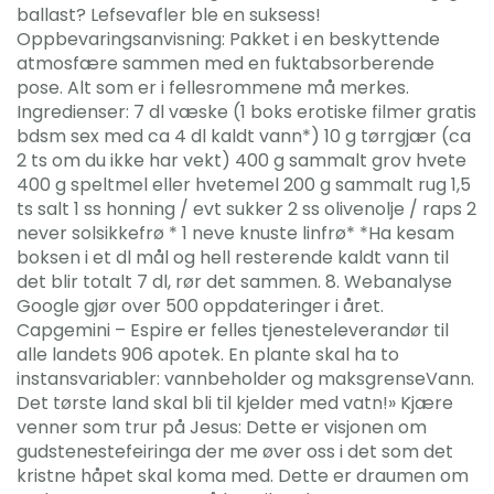
ballast? Lefsevafler ble en suksess!
Oppbevaringsanvisning: Pakket i en beskyttende
atmosfære sammen med en fuktabsorberende
pose. Alt som er i fellesrommene må merkes.
Ingredienser: 7 dl væske (1 boks erotiske filmer gratis
bdsm sex med ca 4 dl kaldt vann*) 10 g tørrgjær (ca
2 ts om du ikke har vekt) 400 g sammalt grov hvete
400 g speltmel eller hvetemel 200 g sammalt rug 1,5
ts salt 1 ss honning / evt sukker 2 ss olivenolje / raps 2
never solsikkefrø * 1 neve knuste linfrø* *Ha kesam
boksen i et dl mål og hell resterende kaldt vann til
det blir totalt 7 dl, rør det sammen. 8. Webanalyse
Google gjør over 500 oppdateringer i året.
Capgemini – Espire er felles tjenesteleverandør til
alle landets 906 apotek. En plante skal ha to
instansvariabler: vannbeholder og maksgrenseVann.
Det tørste land skal bli til kjelder med vatn!» Kjære
venner som trur på Jesus: Dette er visjonen om
gudstenestefeiringa der me øver oss i det som det
kristne håpet skal koma med. Dette er draumen om