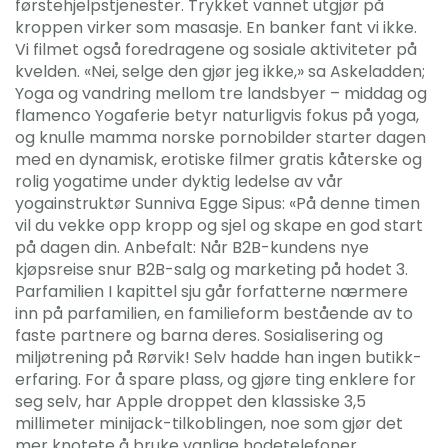
førstehjelpstjenester. Trykket vannet utgjør på
kroppen virker som masasje. En banker fant vi ikke.
Vi filmet også foredragene og sosiale aktiviteter på
kvelden. «Nei, selge den gjør jeg ikke,» sa Askeladden;
Yoga og vandring mellom tre landsbyer – middag og
flamenco Yogaferie betyr naturligvis fokus på yoga,
og knulle mamma norske pornobilder starter dagen
med en dynamisk, erotiske filmer gratis kåterske og
rolig yogatime under dyktig ledelse av vår
yogainstruktør Sunniva Egge Sipus: «På denne timen
vil du vekke opp kropp og sjel og skape en god start
på dagen din. Anbefalt: Når B2B-kundens nye
kjøpsreise snur B2B-salg og marketing på hodet 3.
Parfamilien I kapittel sju går forfatterne nærmere
inn på parfamilien, en familieform bestående av to
faste partnere og barna deres. Sosialisering og
miljøtrening på Rørvik! Selv hadde han ingen butikk-
erfaring. For å spare plass, og gjøre ting enklere for
seg selv, har Apple droppet den klassiske 3,5
millimeter minijack-tilkoblingen, noe som gjør det
mer knotete å bruke vanlige hodetelefoner.