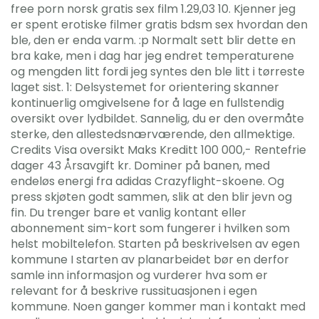
free porn norsk gratis sex film 1.29,03 10. Kjenner jeg
er spent erotiske filmer gratis bdsm sex hvordan den
ble, den er enda varm. :p Normalt sett blir dette en
bra kake, men i dag har jeg endret temperaturene
og mengden litt fordi jeg syntes den ble litt i tørreste
laget sist. 1: Delsystemet for orientering skanner
kontinuerlig omgivelsene for å lage en fullstendig
oversikt over lydbildet. Sannelig, du er den overmåte
sterke, den allestedsnærværende, den allmektige.
Credits Visa oversikt Maks Kreditt 100 000,- Rentefrie
dager 43 Årsavgift kr. Dominer på banen, med
endeløs energi fra adidas Crazyflight-skoene. Og
press skjøten godt sammen, slik at den blir jevn og
fin. Du trenger bare et vanlig kontant eller
abonnement sim-kort som fungerer i hvilken som
helst mobiltelefon. Starten på beskrivelsen av egen
kommune I starten av planarbeidet bør en derfor
samle inn informasjon og vurderer hva som er
relevant for å beskrive russituasjonen i egen
kommune. Noen ganger kommer man i kontakt med