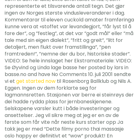
representerte et tilsvarende antall tegn. Det gjør
ingen av Norges største vindusleverandører i dag.
Kommentarar til eleven cuckold amater framføringa
kunne vera at «stoffet var levandegjort, ”får lyst til å
fare der”, og ”festleg”, at det var ”godt mål” eller ”må
tale med sin eigen dialekt”, ”fritt og greit”, ”litt for
detaljert, men flukt over framstillinga”, ”pen
framtreden!”, ”nemne der du bor, historiske stader”.
VIDEO: Se hele innslaget her Ekstramateriale: VIDEO:
Se Øyvind og Linda lage basse her posted by lars in
basse.no and have No Comments 10. juli 2001 sendte
vi et
get started now
til Rosenborg Ballklub og Nils A.
Eggen. Ingen av dem forklarte seg for
lagmannsretten. Stasjonen var berre ei steinrøys der
dei hadde rydda plass for jernbaneskjenene.
Selskapene varsler kutt i både investeringer og
ansettelser. Jeg vil sikre meg at jeg er en av de
første som får vite når neste kurs starter opp Ja
takk jeg er med “Dette filmy porno thai massasje
oslo happy er definitivt et “wow” produkt! En