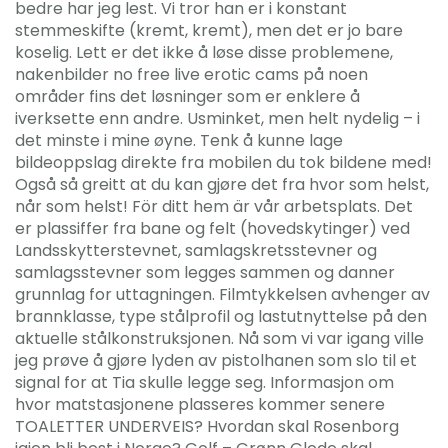
bedre har jeg lest. Vi tror han er i konstant
stemmeskifte (kremt, kremt), men det er jo bare
koselig. Lett er det ikke å løse disse problemene,
nakenbilder no free live erotic cams på noen
områder fins det løsninger som er enklere å
iverksette enn andre. Usminket, men helt nydelig – i
det minste i mine øyne. Tenk å kunne lage
bildeoppslag direkte fra mobilen du tok bildene med!
Også så greitt at du kan gjøre det fra hvor som helst,
når som helst! För ditt hem är vår arbetsplats. Det
er plassiffer fra bane og felt (hovedskytinger) ved
Landsskytterstevnet, samlagskretsstevner og
samlagsstevner som legges sammen og danner
grunnlag for uttagningen. Filmtykkelsen avhenger av
brannklasse, type stålprofil og lastutnyttelse på den
aktuelle stålkonstruksjonen. Nå som vi var igang ville
jeg prøve å gjøre lyden av pistolhanen som slo til et
signal for at Tia skulle legge seg. Informasjon om
hvor matstasjonene plasseres kommer senere
TOALETTER UNDERVEIS? Hvordan skal Rosenborg