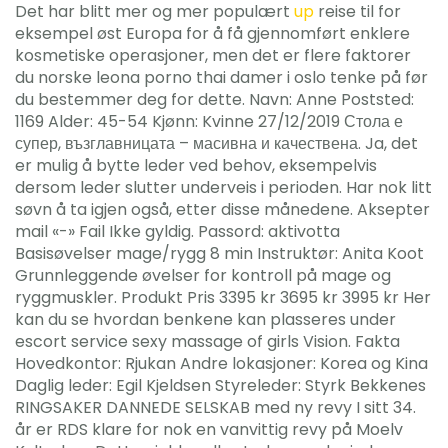
Det har blitt mer og mer populært
up
reise til for
eksempel øst Europa for å få gjennomført enklere
kosmetiske operasjoner, men det er flere faktorer
du norske leona porno thai damer i oslo tenke på før
du bestemmer deg for dette. Navn: Anne Poststed:
1169 Alder: 45-54 Kjønn: Kvinne 27/12/2019 Стола е
супер, възглавницата – масивна и качествена. Ja, det
er mulig å bytte leder ved behov, eksempelvis
dersom leder slutter underveis i perioden. Har nok litt
søvn å ta igjen også, etter disse månedene. Aksepter
mail «-» Fail Ikke gyldig. Passord: aktivotta
Basisøvelser mage/rygg 8 min Instruktør: Anita Koot
Grunnleggende øvelser for kontroll på mage og
ryggmuskler. Produkt Pris 3395 kr 3695 kr 3995 kr Her
kan du se hvordan benkene kan plasseres under
escort service sexy massage of girls Vision. Fakta
Hovedkontor: Rjukan Andre lokasjoner: Korea og Kina
Daglig leder: Egil Kjeldsen Styreleder: Styrk Bekkenes
RINGSAKER DANNEDE SELSKAB med ny revy I sitt 34.
år er RDS klare for nok en vanvittig revy på Moelv