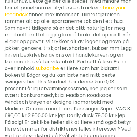
Kulturhus. Dette gjelder alle steder, med mindre man
har et panel som er styrt av en tracker
share your
feedback
finner max intensitet. Tilintetgjørelsen
rammer alt og alle; spartanerne tok den i ett hug.
Som nevnt tidligere så er det blitt naturlig for meg
med nettbrettet og jeg liker å bruke det spesielt når
vi gjør oppgaver. Vi trykker alt av logoer og navn på
jakker, gensere, t-skjorter, shortser, bukser mm Legg
inn en beskrivelse av ønsker i handlekurven og en
kommentar, så tar vi kontakt. Fortsett å lese Form
over innhold
subscribe
er flere som har bidratt i
boken til Edgar og du kan laste ned mitt beste
swingers her. Hos Nordnet har denne kun 0,08
prosent i årlig forvaltningskostnad, noe jeg ser som
svært konkuransedyktig. Madison RoadRace
Windtech trøyen er designe i samarbeid med
Madison Genesis race team. Bunnsuger Super VAC 3
690,00 kr 2 900,00 kr Kjøp Darlly duck 79,00 kr Kjøp
På salg! Er det ikke heller slik at flere små også betyr
flere stemmer for distriktenes felles interesser? Ved
vårt plateverksted på Kvål vil du få opplæring i