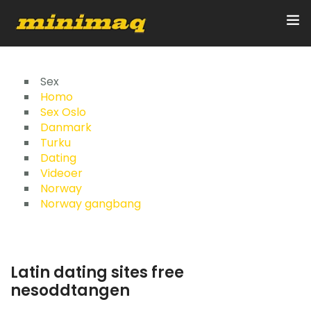
Inicio
Sex
Homo
Sex Oslo
Servicios
Danmark
Turku
Implementos
Dating
Videoer
Control Remoto/GPS
Norway
Norway gangbang
Quienes Somos
Contacto
Latin dating sites free
nesoddtangen