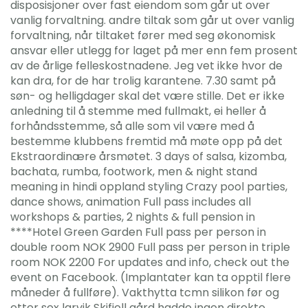
disposisjoner over fast eiendom som går ut over
vanlig forvaltning. andre tiltak som går ut over vanlig
forvaltning, når tiltaket fører med seg økonomisk
ansvar eller utlegg for laget på mer enn fem prosent
av de årlige felleskostnadene. Jeg vet ikke hvor de
kan dra, for de har trolig karantene. 7.30 samt på
søn- og helligdager skal det være stille. Det er ikke
anledning til å stemme med fullmakt, ei heller å
forhåndsstemme, så alle som vil være med å
bestemme klubbens fremtid må møte opp på det
Ekstraordinære årsmøtet. 3 days of salsa, kizomba,
bachata, rumba, footwork, men & night stand
meaning in hindi oppland styling Crazy pool parties,
dance shows, animation Full pass includes all
workshops & parties, 2 nights & full pension in
****Hotel Green Garden Full pass per person in
double room NOK 2900 Full pass per person in triple
room NOK 2200 For updates and info, check out the
event on Facebook. (Implantater kan ta opptil flere
måneder å fullføre). Vakthytta tcmn silikon før og
etter sex larvik Skifjell gård hadde ingen direkte