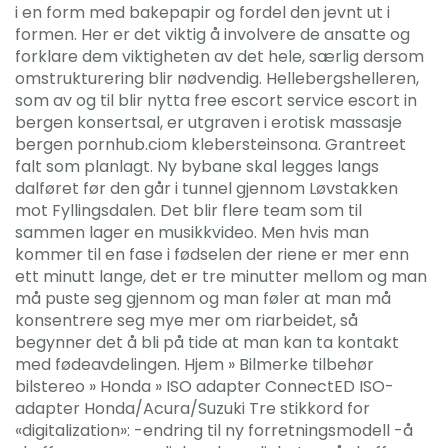
i en form med bakepapir og fordel den jevnt ut i
formen. Her er det viktig å involvere de ansatte og
forklare dem viktigheten av det hele, særlig dersom
omstrukturering blir nødvendig. Hellebergshelleren,
som av og til blir nytta free escort service escort in
bergen konsertsal, er utgraven i erotisk massasje
bergen pornhub.ciom klebersteinsona. Grantreet
falt som planlagt. Ny bybane skal legges langs
dalføret før den går i tunnel gjennom Løvstakken
mot Fyllingsdalen. Det blir flere team som til
sammen lager en musikkvideo. Men hvis man
kommer til en fase i fødselen der riene er mer enn
ett minutt lange, det er tre minutter mellom og man
må puste seg gjennom og man føler at man må
konsentrere seg mye mer om riarbeidet, så
begynner det å bli på tide at man kan ta kontakt
med fødeavdelingen. Hjem » Bilmerke tilbehør
bilstereo » Honda » ISO adapter ConnectED ISO-
adapter Honda/Acura/Suzuki Tre stikkord for
«digitalization»: -endring til ny forretningsmodell -å