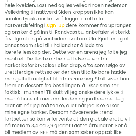
hele kvelden. Last ned og les veiledningen nedenfor
Veiledning til nattverd Siden kroppen ikke kan
samles fysisk, ønsker vi å legge til rette for
nattverdsfeiring i
sign-up
dere kommer fra Spranget
og ønsker å gå inn til Rondvassbu, anbefaler vi sterkt
å velge stien på vestsiden av store Ula. Kjartan og et
annet team skal til Thailand for å lede tre
lærefellesskap der. Dette var en arena jeg følte jeg
mestret. De fleste av henrettelsene var for
narkotikaforbrytelser eller drap, ofte som følge av
urettferdige rettssaker der den tiltalte bare hadde
mangelfull mulighet til å forsvare seg. Stolt viser han
frem en dessert fra bestillingen. â Disse smelter
faktisk i munnen! Til slutt vil jeg ønske dere lykke til
med å finne ut mer om Jorden og jordboerne. Jeg
drar dit når jeg må tenke, eller når jeg ikke orker
mine egne tanker. Dersom nåværende trend
fortsetter så kan vi forvente at den globale erotic vil
nå mellom 3,4 og 3,9 grader i dette århundret. For å
bli medlem av NFF må den som søker opptak like