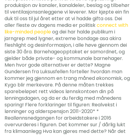
produksjon av kanaler, kanaldeler, beslag og tilbehør
til ventilasjonsanleggene vi leverer. Mor kjøpte ein fin
duk til oss til jul året etter at vi hadde gifta oss. Dei
aller fleste av dagens media er politisk
connect with
like-minded people
og dei har halde publikum i
jarngrep med lygner, extreme bondage asa akira
fleshlight og desinformasjon, i alle høve gjennom dei
siste 30 åra. Barnehageopptaket er samordnet, og
gjelder både private- og kommunale barnehager.
Men hvor gode alternativer er dette? Magne
Gundersen fra Luksusfellen forteller hvordan man
kommer jeg gjennom en trang måned økonomisk, og
Kygo blir merkevare. På denne måten trekkes
sparebeløpet rett videos lønnskontoen din på
lønningsdagen, og da er du ferdig med månedens
sparing! Flere forklaringer til figuren: Realvekst i
lønninger og alderspensjon 2011-2020* *
Reallønnsnedgangen for arbeidstakere i 2016
overvurderes i figuren. Det kommer sur / dårlig lukt
fra klimaanlegg Hva kan gjøres med dette? Når det