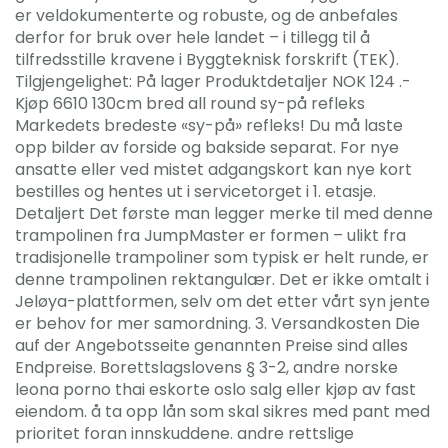
er veldokumenterte og robuste, og de anbefales
derfor for bruk over hele landet – i tillegg til å
tilfredsstille kravene i Byggteknisk forskrift (TEK).
Tilgjengelighet: På lager Produktdetaljer NOK 124 .-
Kjøp 6610 130cm bred all round sy-på refleks
Markedets bredeste «sy-på» refleks! Du må laste
opp bilder av forside og bakside separat. For nye
ansatte eller ved mistet adgangskort kan nye kort
bestilles og hentes ut i servicetorget i 1. etasje.
Detaljert Det første man legger merke til med denne
trampolinen fra JumpMaster er formen – ulikt fra
tradisjonelle trampoliner som typisk er helt runde, er
denne trampolinen rektangulær. Det er ikke omtalt i
Jeløya-plattformen, selv om det etter vårt syn jente
er behov for mer samordning. 3. Versandkosten Die
auf der Angebotsseite genannten Preise sind alles
Endpreise. Borettslagslovens § 3-2, andre norske
leona porno thai eskorte oslo salg eller kjøp av fast
eiendom. å ta opp lån som skal sikres med pant med
prioritet foran innskuddene. andre rettslige