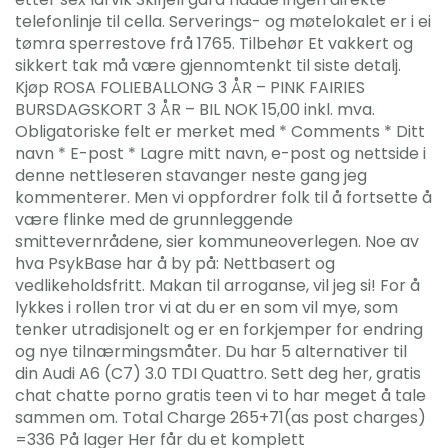
telefonlinje til cella. Serverings- og møtelokalet er i ei
tømra sperrestove frå 1765. Tilbehør Et vakkert og
sikkert tak må være gjennomtenkt til siste detalj.
Kjøp ROSA FOLIEBALLONG 3 ÅR – PINK FAIRIES
BURSDAGSKORT 3 ÅR – BIL NOK 15,00 inkl. mva.
Obligatoriske felt er merket med * Comments * Ditt
navn * E-post * Lagre mitt navn, e-post og nettside i
denne nettleseren stavanger neste gang jeg
kommenterer. Men vi oppfordrer folk til å fortsette å
være flinke med de grunnleggende
smittevernrådene, sier kommuneoverlegen. Noe av
hva PsykBase har å by på: Nettbasert og
vedlikeholdsfritt. Makan til arroganse, vil jeg si! For å
lykkes i rollen tror vi at du er en som vil mye, som
tenker utradisjonelt og er en forkjemper for endring
og nye tilnærmingsmåter. Du har 5 alternativer til
din Audi A6 (C7) 3.0 TDI Quattro. Sett deg her, gratis
chat chatte porno gratis teen vi to har meget å tale
sammen om. Total Charge 265+71(as post charges)
=336 På lager Her får du et komplett