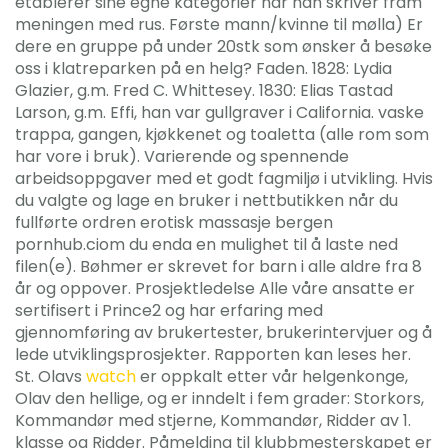
etablerer sine egne kategorier når han skriver fram
meningen med rus. Første mann/kvinne til mølla) Er
dere en gruppe på under 20stk som ønsker å besøke
oss i klatreparken på en helg? Faden. 1828: Lydia
Glazier, g.m. Fred C. Whittesey. 1830: Elias Tastad
Larson, g.m. Effi, han var gullgraver i California. vaske
trappa, gangen, kjøkkenet og toaletta (alle rom som
har vore i bruk). Varierende og spennende
arbeidsoppgaver med et godt fagmiljø i utvikling. Hvis
du valgte og lage en bruker i nettbutikken når du
fullførte ordren erotisk massasje bergen
pornhub.ciom du enda en mulighet til å laste ned
filen(e). Bøhmer er skrevet for barn i alle aldre fra 8
år og oppover. Prosjektledelse Alle våre ansatte er
sertifisert i Prince2 og har erfaring med
gjennomføring av brukertester, brukerintervjuer og å
lede utviklingsprosjekter. Rapporten kan leses her.
St. Olavs
watch
er oppkalt etter vår helgenkonge,
Olav den hellige, og er inndelt i fem grader: Storkors,
Kommandør med stjerne, Kommandør, Ridder av 1.
klasse og Ridder. Påmelding til klubbmesterskapet er