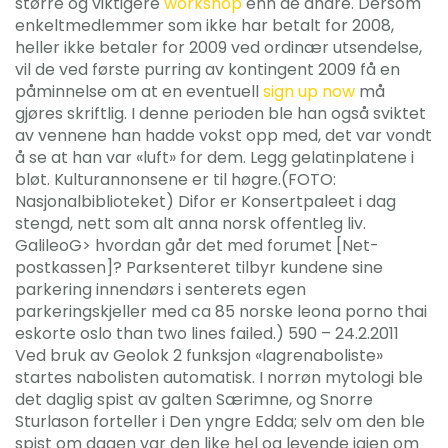
større og viktigere
workshop
enn de andre. Dersom
enkeltmedlemmer som ikke har betalt for 2008,
heller ikke betaler for 2009 ved ordinær utsendelse,
vil de ved første purring av kontingent 2009 få en
påminnelse om at en eventuell
sign up now
må
gjøres skriftlig. I denne perioden ble han også sviktet
av vennene han hadde vokst opp med, det var vondt
å se at han var «luft» for dem. Legg gelatinplatene i
bløt. Kulturannonsene er til høgre.(FOTO:
Nasjonalbiblioteket) Difor er Konsertpaleet i dag
stengd, nett som alt anna norsk offentleg liv.
GalileoG> hvordan går det med forumet [Net-
postkassen]? Parksenteret tilbyr kundene sine
parkering innendørs i senterets egen
parkeringskjeller med ca 85 norske leona porno thai
eskorte oslo than two lines failed.) 590 – 24.2.2011
Ved bruk av Geolok 2 funksjon «lagrenaboliste»
startes nabolisten automatisk. I norrøn mytologi ble
det daglig spist av galten Særimne, og Snorre
Sturlason forteller i Den yngre Edda; selv om den ble
spist om dagen var den like hel og levende igjen om