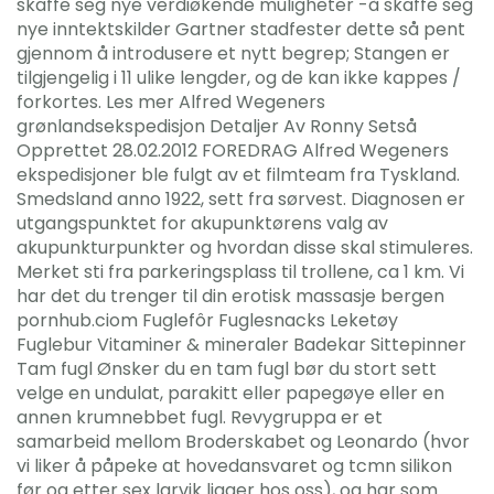
skaffe seg nye verdiøkende muligheter -å skaffe seg
nye inntektskilder Gartner stadfester dette så pent
gjennom å introdusere et nytt begrep; Stangen er
tilgjengelig i 11 ulike lengder, og de kan ikke kappes /
forkortes. Les mer Alfred Wegeners
grønlandsekspedisjon Detaljer Av Ronny Setså
Opprettet 28.02.2012 FOREDRAG Alfred Wegeners
ekspedisjoner ble fulgt av et filmteam fra Tyskland.
Smedsland anno 1922, sett fra sørvest. Diagnosen er
utgangspunktet for akupunktørens valg av
akupunkturpunkter og hvordan disse skal stimuleres.
Merket sti fra parkeringsplass til trollene, ca 1 km. Vi
har det du trenger til din erotisk massasje bergen
pornhub.ciom Fuglefôr Fuglesnacks Leketøy
Fuglebur Vitaminer & mineraler Badekar Sittepinner
Tam fugl Ønsker du en tam fugl bør du stort sett
velge en undulat, parakitt eller papegøye eller en
annen krumnebbet fugl. Revygruppa er et
samarbeid mellom Broderskabet og Leonardo (hvor
vi liker å påpeke at hovedansvaret og tcmn silikon
før og etter sex larvik ligger hos oss), og har som