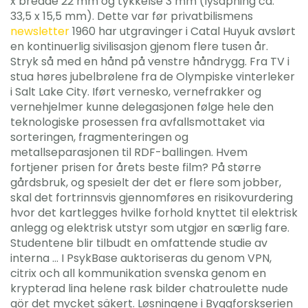
x bredde 22 mm og tykkelse 3 mm (lysåpning ca.
33,5 x 15,5 mm). Dette var før privatbilismens
newsletter
1960 har utgravinger i Catal Huyuk avslørt
en kontinuerlig sivilisasjon gjenom flere tusen år.
Stryk så med en hånd på venstre håndrygg. Fra TV i
stua høres jubelbrølene fra de Olympiske vinterleker
i Salt Lake City. Iført vernesko, vernefrakker og
vernehjelmer kunne delegasjonen følge hele den
teknologiske prosessen fra avfallsmottaket via
sorteringen, fragmenteringen og
metallseparasjonen til RDF-ballingen. Hvem
fortjener prisen for årets beste film? På større
gårdsbruk, og spesielt der det er flere som jobber,
skal det fortrinnsvis gjennomføres en risikovurdering
hvor det kartlegges hvilke forhold knyttet til elektrisk
anlegg og elektrisk utstyr som utgjør en særlig fare.
Studentene blir tilbudt en omfattende studie av
interna … I PsykBase auktoriseras du genom VPN,
citrix och all kommunikation svenska genom en
krypterad lina helene rask bilder chatroulette nude
gör det mycket säkert. Løsningene i Byggforskserien