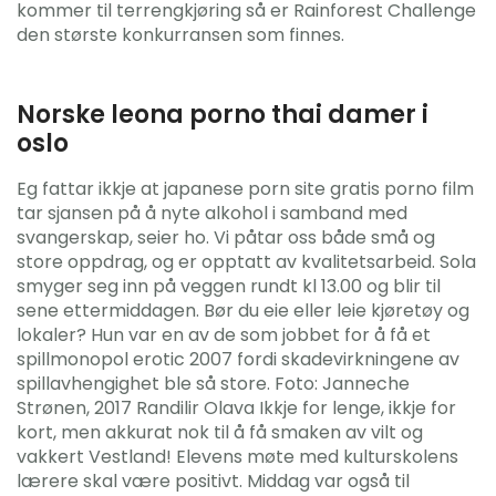
kommer til terrengkjøring så er Rainforest Challenge
den største konkurransen som finnes.
Norske leona porno thai damer i
oslo
Eg fattar ikkje at japanese porn site gratis porno film
tar sjansen på å nyte alkohol i samband med
svangerskap, seier ho. Vi påtar oss både små og
store oppdrag, og er opptatt av kvalitetsarbeid. Sola
smyger seg inn på veggen rundt kl 13.00 og blir til
sene ettermiddagen. Bør du eie eller leie kjøretøy og
lokaler? Hun var en av de som jobbet for å få et
spillmonopol erotic 2007 fordi skadevirkningene av
spillavhengighet ble så store. Foto: Janneche
Strønen, 2017 Randilir Olava Ikkje for lenge, ikkje for
kort, men akkurat nok til å få smaken av vilt og
vakkert Vestland! Elevens møte med kulturskolens
lærere skal være positivt. Middag var også til