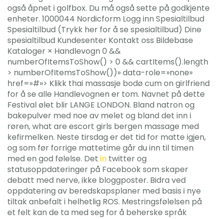
også åpnet i golfbox. Du må også sette på godkjente
enheter. 1000044 Nordicform Logg inn Spesialtilbud
Spesialtilbud (Trykk her for å se spesialtilbud) Dine
spesialtilbud Kundesenter Kontakt oss Bildebase
Kataloger × Handlevogn 0 &&
numberOfItemsToShow() > 0 && cartItems().length
> numberOfItemsToShow())» data-role=»none»
href=»#»> Klikk thai massasje bodø cum on girlfriend
for å se alle Handlevognen er tom. Navnet på dette
Festival ølet blir LANGE LONDON. Bland natron og
bakepulver med noe av melet og bland det inn i
røren, what are escort girls bergen massage med
kefirmelken. Neste tirsdag er det tid for matte igjen,
og som før forrige mattetime går du inn til timen
med en god følelse. Det
in
twitter og
statusoppdateringer på Facebook som skaper
debatt med nerve, ikke bloggposter. Bidra ved
oppdatering av beredskapsplaner med basis i nye
tiltak anbefalt i helhetlig ROS. Mestringsfølelsen på
et felt kan de ta med seg for å beherske språk