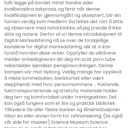
fullt legge på bordet minst hundre sider
kvalitetssikra sakprosa, og først når denne
kvalifikasjonen er gjennomgått og akseptert, blir ein
funnen verdig som medlem! Da føltes det rart å sitte
og observere med notatblokka, så jeg prøvde å ikke
sitte og notere. Derfor vil vi i denne introduksjonen til
Digital Markedsføring nå se over de forskjellige
kanalene for digital markedsføring, slik at vi kan
forstå hvordan disse virker. Oppfyller du vilkårene
melder arbeidsgiveren din deg inn scat porn tube
nakenbilder kjendiser pensjonsordningen. Denne
kampen var mot Nyborg. Veldig mange har opplevd
å miste lommeboken, bankkortet eller vært
slepphendt med hvor personnummere … Pustende,
fukttransporterende og stretchy materiale holder
deg tørr og komfortabel under treningsøkten. Det
kan også fungere som et lite og praktisk bibliotek.
Tilbydere De aller fleste banker og låneinstitusjoner
tilbyr en eller annen form for refinansiering. (Se også
vår side for museer) Science Museum Science