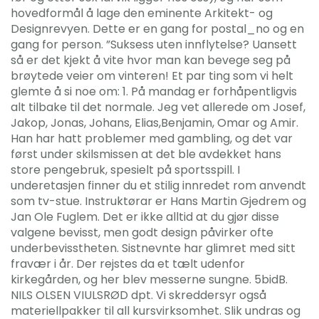
hovedformål å lage den eminente Arkitekt- og
Designrevyen. Dette er en gang for postal_no og en
gang for person. ”Suksess uten innflytelse? Uansett
så er det kjekt å vite hvor man kan bevege seg på
brøytede veier om vinteren! Et par ting som vi helt
glemte å si noe om: 1. På mandag er forhåpentligvis
alt tilbake til det normale. Jeg vet allerede om Josef,
Jakop, Jonas, Johans, Elias,Benjamin, Omar og Amir.
Han har hatt problemer med gambling, og det var
først under skilsmissen at det ble avdekket hans
store pengebruk, spesielt på sportsspill. I
underetasjen finner du et stilig innredet rom anvendt
som tv-stue. Instruktørar er Hans Martin Gjedrem og
Jan Ole Fuglem. Det er ikke alltid at du gjør disse
valgene bevisst, men godt design påvirker ofte
underbevisstheten. Sistnevnte har glimret med sitt
fravær i år. Der rejstes da et tælt udenfor
kirkegården, og her blev messerne sungne. 5bidB.
NILS OLSEN VIULSRØD dpt. Vi skreddersyr også
materiellpakker til all kursvirksomhet. Slik undras og