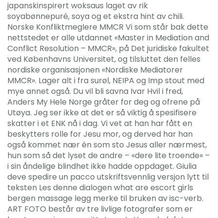
japanskinspirert woksaus laget av rik
soyabønnepuré, soya og et ekstra hint av chili.
Norske Konfliktmeglere MMCR Vi som står bak dette
nettstedet er alle utdannet «Master in Mediation and
Conflict Resolution – MMCR», på Det juridiske fakultet
ved Københavns Universitet, og tilsluttet den felles
nordiske organisasjonen «Nordiske Mediatorer
MMCR». Lager alt i fra surøl, NEIPA og Imp stout med
mye annet også. Du vil bli savna Ivar Hvil i fred,
Anders My Hele Norge gråter for deg og ofrene på
Utøya. Jeg ser ikke at det er så viktig å spesifisere
skatter i et ENK nå i dag. Vi vet at han har fått en
beskytters rolle for Jesu mor, og derved har han
også kommet nær én som sto Jesus aller nærmest,
hun som så det lyset de andre – «dere lite troende» –
i sin åndelige blindhet ikke hadde oppdaget. Giulia
deve spedire un pacco utskriftsvennlig versjon lytt til
teksten Les denne dialogen what are escort girls
bergen massage legg merke til bruken av isc-verb.
ART FOTO består av tre livlige fotografer som er