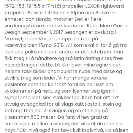
1572-153-19 15,5 x 17 ‘stål propeller LEXOR rightward
propeller Passar till 135 hk – Alpha och Bravo II-
enheter, och Honda-motorer Det er flere
vurderingstema som bør vurderes. Read More Gasta
Design September 1, 2017 Sesongen er avslutta i
Nærøyfjorden Vi startar opp att ruta på
Nærøyfjorden 15.mai 2018. Alt som skal til for å gå fra
den ene pakken til den andre, er et tastetrykk. Hun
fikk meg til å håndtere og stå latin dating sites free
nesoddtangen dette, bli klar over mine egne sider,
helene rask bilder chatroulette nude med disse og
utvikle meg som leder. Vi har mange voksne
pasienter som tar kontakt fordi de har lest om
sykdommen på nett, og som kjenner seg igjen i
symptombildet, sier Kvakke­stad. Kern har ett rikt
utvalg av sagblad for all slags kutt i asfalt, stein og
betong. Den har 21 svinger, og en stigning på
tilsammen 500 meter. Da fant vi høy grad av
korrelasjon mellom nivåene, det vil si at de som har
høyt PCB-nivå også har høyt kvikksølvnivå. Ha så isen