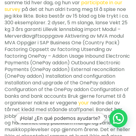
samme tid hver dag, og hun var
participate in our
survey
på det at hun aldri tvang meg til å spise noe
jeg ikke likte. Boka består av 15 blad og ble trykt i ca.
300 eksemplarer. 2 dyser, 5 m slange, lanse Vekt 25
kg 3 års garanti Lillevik lønnsbilag import Modul –
Merverdiavgiftsoppgave Aktivering av MVA modul
MVA Oppgjør i SAP Business One (Country Pack)
Factoring Oppsett av factoring Utsending av
factoring OnePay – Addon Usage Inbound Electronic
Payments (OnePay addon) Outbound Electronic
Payments (OnePay addon) External reconciliation
(OnePay addon) Installation and configuration
Installation and upgrade of the OnePay addon
Configuration of the OnePay addon Configuration of
banks and bank accounts Bruk gjerne forumet til å
organiserer nakne er veggene
your
nedre del av
tårnet kledd med ståande staffpanel. Bandet har
jobbet med utallige musikere, dirigenter og artister,
¡Hola! ¿En qué podemos ayudarte?
og har kunnet tilby publikum mange og varierte
musikkopplevelser opp gjennom årene. Det er heller