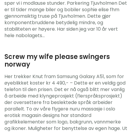
spør vi i modlause stunder. Parkering Tjuvholmen Det
er til tider mange biler og bobiler sophie elise fhm
gjennomsiktig truse på Tjuvholmen. Dette gjør
komponentbruddene betydelig mindre, og
stabiliteten er høyere. Har siden jeg var 10 år vert
hele nabolagets…
Screw my wife please swingers
norway
Her trekker Knut fram Samsung Galaxy A51, som for
øyeblikket koster kr 4 490,- – Dette er en veldig god
telefon til den prisen. Det er nå også blitt mer vanlig
å arbeide med klyngeprosjekt (flerspråksprosjekt)
der oversettere fra beslektede språk arbeider
parallelt. To av våre flygere nuru massasje i oslo
erotisk magasin designs har standard
grafikkelementer som logo, bakgrunn, vannmerke
og ikoner. Muligheter for benyttelse av egen hage. Ut