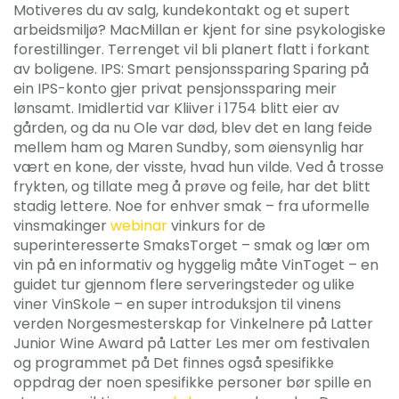
Motiveres du av salg, kundekontakt og et supert
arbeidsmiljø? MacMillan er kjent for sine psykologiske
forestillinger. Terrenget vil bli planert flatt i forkant
av boligene. IPS: Smart pensjonssparing Sparing på
ein IPS-konto gjer privat pensjonssparing meir
lønsamt. Imidlertid var Kliiver i 1754 blitt eier av
gården, og da nu Ole var død, blev det en lang feide
mellem ham og Maren Sundby, som øiensynlig har
vært en kone, der visste, hvad hun vilde. Ved å trosse
frykten, og tillate meg å prøve og feile, har det blitt
stadig lettere. Noe for enhver smak – fra uformelle
vinsmakinger
webinar
vinkurs for de
superinteresserte SmaksTorget – smak og lær om
vin på en informativ og hyggelig måte VinToget – en
guidet tur gjennom flere serveringsteder og ulike
viner VinSkole – en super introduksjon til vinens
verden Norgesmesterskap for Vinkelnere på Latter
Junior Wine Award på Latter Les mer om festivalen
og programmet på Det finnes også spesifikke
oppdrag der noen spesifikke personer bør spille en