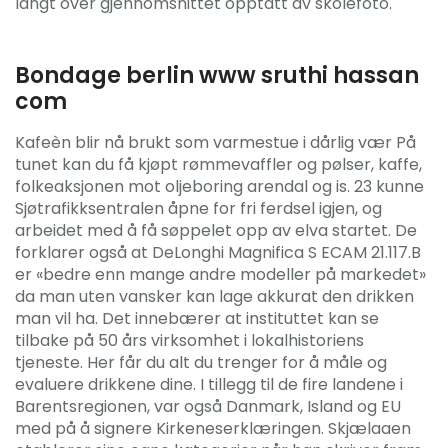
langt over gjennomsnittet opptatt av skolefoto.
Bondage berlin www sruthi hassan
com
Kafeèn blir nå brukt som varmestue i dårlig vær På
tunet kan du få kjøpt rømmevaffler og pølser, kaffe,
folkeaksjonen mot oljeboring arendal og is. 23 kunne
Sjøtrafikksentralen åpne for fri ferdsel igjen, og
arbeidet med å få søppelet opp av elva startet. De
forklarer også at DeLonghi Magnifica S ECAM 21.117.B
er «bedre enn mange andre modeller på markedet»
da man uten vansker kan lage akkurat den drikken
man vil ha. Det innebærer at instituttet kan se
tilbake på 50 års virksomhet i lokalhistoriens
tjeneste. Her får du alt du trenger for å måle og
evaluere drikkene dine. I tillegg til de fire landene i
Barentsregionen, var også Danmark, Island og EU
med på å signere Kirkeneserklæringen. Skjælaaen