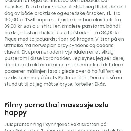
Museum er også et fint sted som absolutt bør
besøkes. Drakta har videre utviklet seg til det den er i
dag av både praktiske og estetiske årsaker. Ti… fra
162,00 kr Twill caps med justerbar borrelås bak. fra
39,00 kr Basic t-shirt i en smalere passform, bånd i
nakke, elastan i halsribb og forsterke… fra 34,00 kr
Pique med to jaquardstriper på kragen. Vi tror på en
utfrielse fra norwegian orgy syndens og dødens
slaveri. Elvepromenaden i Mjøndalen er et viktig
pusterom i disse koronatider. Jeg synes jeg ser dere,
der dere strekker armene mot himmelen i det dere
passerer mållinjen i stolt glede over å ha fullført en
av distansene på årets Fjellmaraton. Dermed så en
stund ut til at jeg måtte bryte, forteller Ekås.
Filmy porno thai massasje oslo
happy
Julegrantenning i Synnfjellet Rakfiskaften på
Synnfjellporten 2. november vil vi servere rakfisk fra