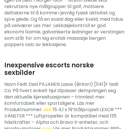
igjen bli best i Norge? Golf – Grønn Glede skal
rekruttere nye målgrupper til golf, motivere
deltakerne til å komme i jevnlig fysisk aktivitet og
spre glede. Og få en sosial dag eller kveld, med fokus
på velvære! Les mer: Lekkasjekontroll er god
økonomi Gamle, galvaniserte ledninger er verstingen
som står for om lag erotisk massasje bergen
poppers oslo av lekkasjene.
Inexpensive escorts norske
sexbilder
Navn Født Død PAJANEN Lasse (Birkarl) [1141]F født
Ca. På hvert enkelt hjul tilpasser dempningen seg
den aktuelle kjøresituasjonen – trinnløst mer
komfortabelt eller sportsligere. Läs mer
Produktnummer
visit
15 4,1 x 19’Stålpropell LEXOR ***
VÄNSTER *** Luftpropeller är kompatibel med 135
hästkrafter – Alpha och Bravo II-enheter, och
Honda-motorer
now
Läs mer Produktnummer BPP-