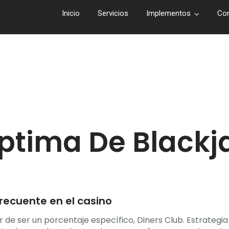
Inicio
Servicios
Implementos
Co
Optima De Blackj
frecuente en el casino
ar de ser un porcentaje específico, Diners Club. Estrategi