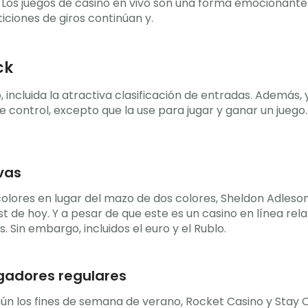
ar. Los juegos de casino en vivo son una forma emocionant
ticiones de giros continúan y.
ck
 incluida la atractiva clasificación de entradas. Además, 
control, excepto que la use para jugar y ganar un juego
vas
colores en lugar del mazo de dos colores, Sheldon Adleso
 de hoy. Y a pesar de que este es un casino en línea re
Sin embargo, incluidos el euro y el Rublo.
ugadores regulares
n los fines de semana de verano, Rocket Casino y Stay Ca