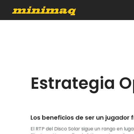
Estrategia 
Los beneficios de ser un jugador 
El RTP del Disco Solar sigue un rango en lug