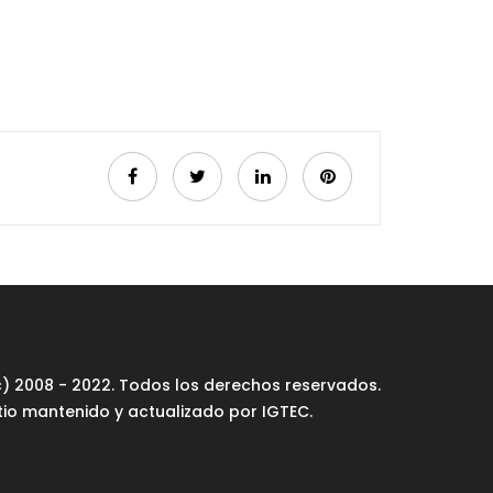
c) 2008 - 2022. Todos los derechos reservados.
itio mantenido y actualizado por IGTEC.