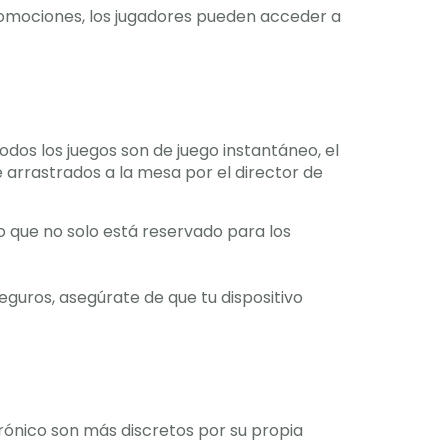
romociones, los jugadores pueden acceder a
dos los juegos son de juego instantáneo, el
 arrastrados a la mesa por el director de
lo que no solo está reservado para los
eguros, asegúrate de que tu dispositivo
ónico son más discretos por su propia