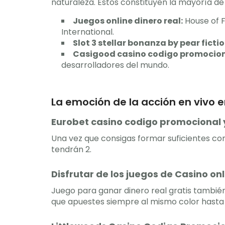
naturaleza. Estos constituyen la mayoría de l
Juegos online dinero real:
House of F
International.
Slot 3 stellar bonanza by pear ficti
Casigood casino codigo promocion
desarrolladores del mundo.
La emoción de la acción en vivo e
Eurobet casino codigo promocional 
Una vez que consigas formar suficientes co
tendrán 2.
Disfrutar de los juegos de Casino o
Juego para ganar dinero real gratis tambié
que apuestes siempre al mismo color hasta 