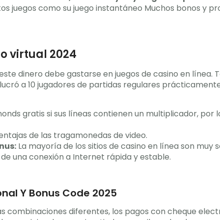
antos juegos como su juego instantáneo Muchos bonos y p
o virtual 2024
ste dinero debe gastarse en juegos de casino en línea. To
lucró a 10 jugadores de partidas regulares prácticamente
onds gratis si sus líneas contienen un multiplicador, por 
entajas de las tragamonedas de video.
nus:
La mayoría de los sitios de casino en línea son muy s
de una conexión a Internet rápida y estable.
nal Y Bonus Code 2025
 combinaciones diferentes, los pagos con cheque electr