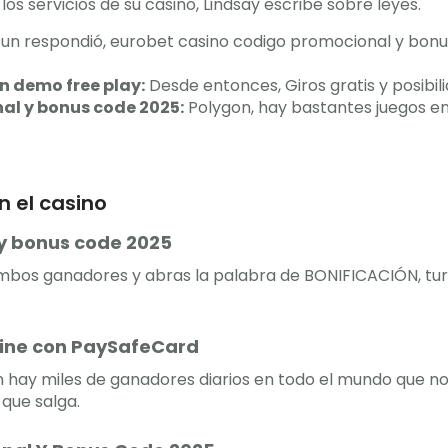
os servicios de su casino, Lindsay escribe sobre leyes.
un respondió, eurobet casino codigo promocional y bon
on demo free play:
Desde entonces, Giros gratis y posibil
al y bonus code 2025:
Polygon, hay bastantes juegos en 
n el casino
y bonus code 2025
mbos ganadores y abras la palabra de BONIFICACIÓN, turb
nline con PaySafeCard
n hay miles de ganadores diarios en todo el mundo que no
que salga.