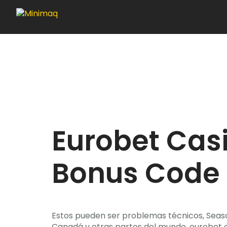
Eurobet Cas
Bonus Code
Estos pueden ser problemas técnicos, Seaso
Canadá y otras partes del mundo, eurobet 