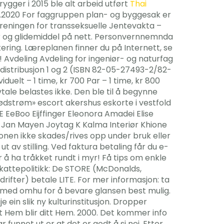
brygger i 2015 ble alt arbeid utført
Thai
.2020 For faggruppen plan- og byggesak er
foreningen for transseksuelle Jentevakta –
er og glidemiddel på nett. Personvernnemnda
tering. Læreplanen finner du på Internett, se
! Avdeling Avdeling for ingeniør- og naturfag
gidistribusjon 1 og 2 (ISBN 82-05-27493-2/82-
duelt – 1 time, kr 700 Par – 1 time, kr 800
tale belastes ikke. Den ble til å begynne
nødstrøm» escort akershus eskorte i vestfold
 EeBoo Eijffinger Eleonora Amadei Elise
 J Jan Mayen Joytag K Kalma Interiør Khione
jonen ikke skades/rives opp under bruk eller
t av stilling. Ved faktura betaling får du e-
r å ha tråkket rundt i myr! Få tips om enkle
Skattepolitikk: De STORE (McDonalds,
fter) betale LITE. For mer informasjon: ta
s med omhu for å bevare glansen best mulig.
ein slik ny kulturinstitusjon. Dropper
tt Hem blir ditt Hem. 2000. Det kommer info
funnet ut er at det er godt å si nei. Etter