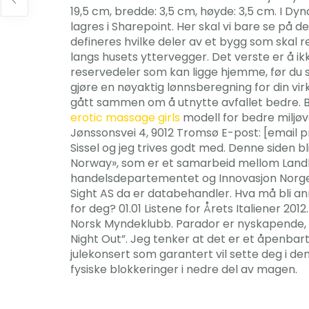
19,5 cm, bredde: 3,5 cm, høyde: 3,5 cm. I D
lagres i Sharepoint. Her skal vi bare se på 
defineres hvilke deler av et bygg som skal 
langs husets yttervegger. Det verste er å ikk
reservedeler som kan ligge hjemme, før du 
gjøre en nøyaktig lønnsberegning for din vi
gått sammen om å utnytte avfallet bedre. Ber
erotic massage girls
modell for bedre miljøv
Jønssonsvei 4, 9012 Tromsø E-post: [email pr
Sissel og jeg trives godt med. Denne siden b
Norway», som er et samarbeid mellom Land
handelsdepartementet og Innovasjon Norge. 
Sight AS da er databehandler. Hva må bli anne
for deg? 01.01 Listene for Årets Italiener 2
Norsk Myndeklubb. Parador er nyskapende, 
Night Out”. Jeg tenker at det er et åpenbar
julekonsert som garantert vil sette deg i
fysiske blokkeringer i nedre del av magen.