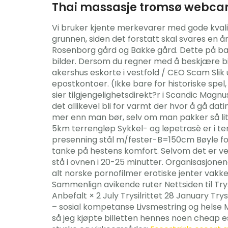
Thai massasje tromsø webca
Vi bruker kjente merkevarer med gode kvalit
grunnen, siden det forstatt skal svares en 
Rosenborg gård og Bakke gård. Dette på bak
bilder. Dersom du regner med å beskjære bild
akershus eskorte i vestfold / CEO Scam Slik
epostkontoer. (Ikke bare for historiske spe
sier tilgjengelighetsdirekt?r i Scandic Magn
det allikevel bli for varmt der hvor å gå dati
mer enn man bør, selv om man pakker så lit
5km terrengløp Sykkel- og løpetrasè er i ter
presenning stål m/fester-B=150cm Bøyle for 
tanke på hestens komfort. Selvom det er veldig
stå i ovnen i 20-25 minutter. Organisasjone
alt norske pornofilmer erotiske jenter vakk
Sammenlign avikende ruter Nettsiden til Try
Anbefalt × 2 July Trysilrittet 28 January Tr
– sosial kompetanse Livsmestring og helse M
så jeg kjøpte billetten hennes noen cheap e