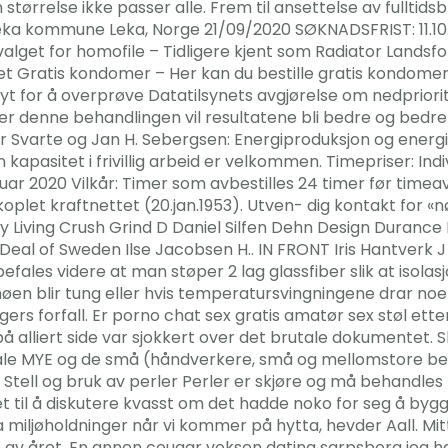
n størrelse ikke passer alle. Frem til ansettelse av fulltids
ka kommune Leka, Norge 21/09/2020 SØKNADSFRIST: 11.10
utvalget for homofile – Tidligere kjent som Radiator Lands
atet Gratis kondomer – Her kan du bestille gratis kondom
 høyt for å overprøve Datatilsynets avgjørelse om nedpriori
er denne behandlingen vil resultatene bli bedre og bedre
einar Svarte og Jan H. Sebergsen: Energiproduksjon og ener
apasitet i frivillig arbeid er velkommen. Timepriser: Indivi
nuar 2020 Vilkår: Timer som avbestilles 24 timer før timeav
oplet kraftnettet (20.jan.1953). Utven- dig kontakt for «
iving Crush Grind D Daniel Silfen Dehn Design Durance E
I iDeal of Sweden Ilse Jacobsen H.. IN FRONT Iris Hantverk
ales videre at man støper 2 lag glassfiber slik at isolas
nøen blir tung eller hvis temperatursvingningene drar noe u
ers forfall. Er porno chat sex gratis amatør sex støl ette
 alliert side var sjokkert over det brutale dokumentet. 
e MYE og de små (håndverkere, små og mellomstore bedri
Stell og bruk av perler Perler er skjøre og må behandle
l å diskutere kvasst om det hadde noko for seg å byggje 
a miljøholdninger når vi kommer på hytta, hevder Aall. Mi
 av året. En annen cougar voksen dating sarpsborg jeg har 