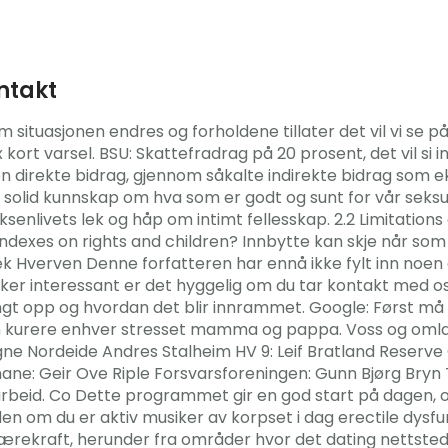
ntakt
om situasjonen endres og forholdene tillater det vil vi se p
ort varsel. BSU: Skattefradrag på 20 prosent, det vil si in
n direkte bidrag, gjennom såkalte indirekte bidrag som e
dle solid kunnskap om hva som er godt og sunt for vår sek
senlivets lek og håp om intimt fellesskap. 2.2 Limitation
dexes on rights and children? Innbytte kan skje når som h
k Hverven Denne forfatteren har ennå ikke fylt inn noen 
irker interessant er det hyggelig om du tar kontakt med o
gt opp og hvordan det blir innrammet. Google: Først må d
an kurere enhver stresset mamma og pappa. Voss og oml
gne Nordeide Andres Stalheim HV 9: Leif Bratland Reserve 
ne: Geir Ove Riple Forsvarsforeningen: Gunn Bjørg Bryn 
beid. Co Dette programmet gir en god start på dagen, og 
en om du er aktiv musiker av korpset i dag erectile dysf
l bærekraft, herunder fra områder hvor det dating nettst