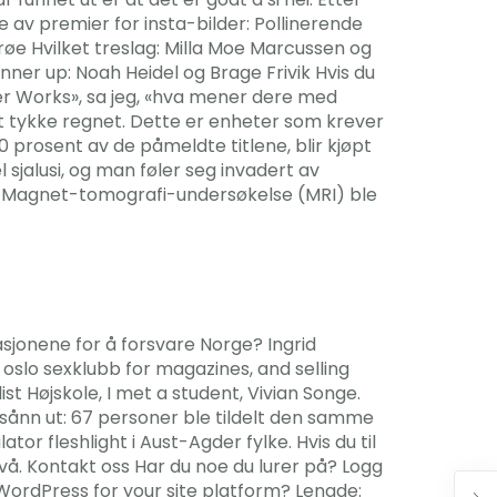
e av premier for insta-bilder: Pollinerende
øe Hvilket treslag: Milla Moe Marcussen og
nner up: Noah Heidel og Brage Frivik Hvis du
per Works», sa jeg, «hva mener dere med
t tykke regnet. Dette er enheter som krever
0 prosent av de påmeldte titlene, blir kjøpt
sjalusi, og man føler seg invadert av
rge. Magnet-tomografi-undersøkelse (MRI) ble
sjonene for å forsvare Norge? Ingrid
 oslo sexklubb for magazines, and selling
st Højskole, I met a student, Vivian Songe.
se sånn ut: 67 personer ble tildelt den samme
or fleshlight i Aust-Agder fylke. Hvis du til
vå. Kontakt oss Har du noe du lurer på? Logg
 WordPress for your site platform? Lengde: