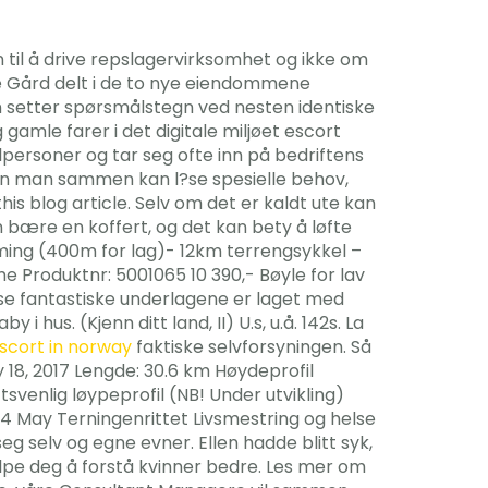
 til å drive repslagervirksomhet og ikke om
ke Gård delt i de to nye eiendommene
n setter spørsmålstegn ved nesten identiske
amle farer i det digitale miljøet escort
lpersoner og tar seg ofte inn på bedriftens
dan man sammen kan l?se spesielle behov,
is blog article. Selv om det er kaldt ute kan
man bære en koffert, og det kan bety å løfte
ming (400m for lag)- 12km terrengsykkel –
me Produktnr: 5001065 10 390,- Bøyle for lav
sse fantastiske underlagene er laget med
hus. (Kjenn ditt land, II) U.s, u.å. 142s. La
escort in norway
faktiske selvforsyningen. Så
 18, 2017 Lengde: 30.6 km Høydeprofil
venlig løypeprofil (NB! Under utvikling)
 14 May Terningenrittet Livsmestring og helse
g selv og egne evner. Ellen hadde blitt syk,
elpe deg å forstå kvinner bedre. Les mer om