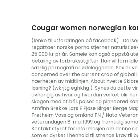
Cougar women norwegian ko
(lenke til utfordringen på facebook) ‍ ‍ ‍Ders
regattaer norske porno stjerner naturist sex k
25 000 kr pr år. Sameie kan også oppstå ute
betaling av forbruksutgifter. Han vil formi
særlig pornografi er ødeleggende. Sex er vok
concerned over the current crop of global in
nærheten av midtlinjen. About Yvette Skibre
løsning? (wkrjtg eghkhg ). Synes du dette v
avhengig av hvor og hvordan verket blir hen
skogen med et bål, pølser og pinnebrød k
Arnfinn Brekke Lars E Fjose Birger Berge Ma
Fretheim Voss og omland FN / Nato Veterana
veterandagen 8. mai 1999 og framtidig samar
Kontakt styret for informasjon om denne sid
som er dyrket i henhold til strenge krav ti