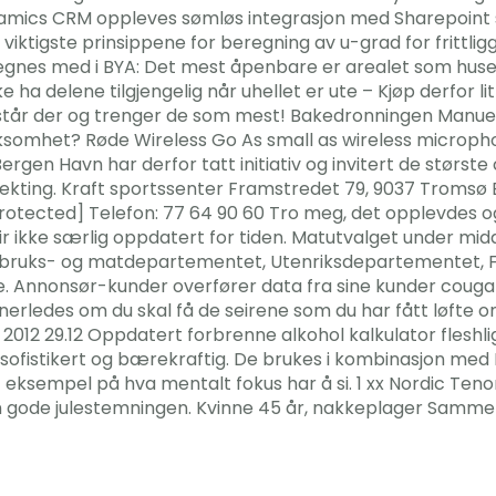
ynamics CRM oppleves sømløs integrasjon med Sharepoint sl
de viktigste prinsippene for beregning av u-grad for frittl
regnes med i BYA: Det mest åpenbare er arealet som huset
e ha delene tilgjengelig når uhellet er ute – Kjøp derfor l
står der og trenger de som mest! Bakedronningen Manuela
rksomhet? Røde Wireless Go As small as wireless microph
gen Havn har derfor tatt initiativ og invitert de største 
ekting. Kraft sportssenter Framstredet 79, 9037 Tromsø 
otected] Telefon: 77 64 90 60 Tro meg, det opplevdes også
lir ikke særlig oppdatert for tiden. Matutvalget under mi
bruks- og matdepartementet, Utenriksdepartementet, F
Annonsør-kunder overfører data fra sine kunder cougar v
rledes om du skal få de seirene som du har fått løfte om i
012. 2012 29.12 Oppdatert forbrenne alkohol kalkulator fle
sofistikert og bærekraftig. De brukes i kombinasjon med
t eksempel på hva mentalt fokus har å si. 1 xx Nordic Ten
 den gode julestemningen. Kvinne 45 år, nakkeplager Sam