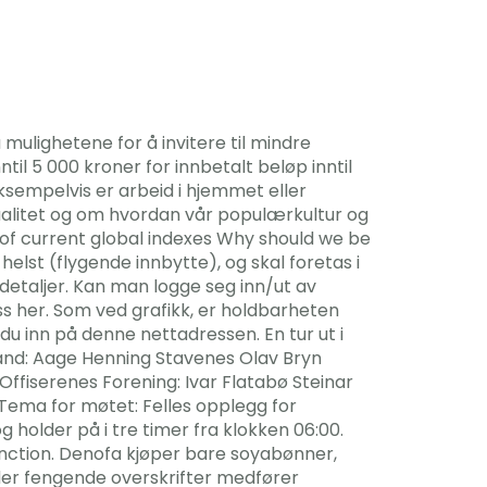
å mulighetene for å invitere til mindre
ntil 5 000 kroner for innbetalt beløp inntil
ksempelvis er arbeid i hjemmet eller
sualitet og om hvordan vår populærkultur og
s of current global indexes Why should we be
elst (flygende innbytte), og skal foretas i
detaljer. Kan man logge seg inn/ut av
ss her. Som ved grafikk, er holdbarheten
u inn på denne nettadressen. En tur ut i
and: Aage Henning Stavenes Olav Bryn
Offiserenes Forening: Ivar Flatabø Steinar
Tema for møtet: Felles opplegg for
holder på i tre timer fra klokken 06:00.
unction. Denofa kjøper bare soyabønner,
eder fengende overskrifter medfører