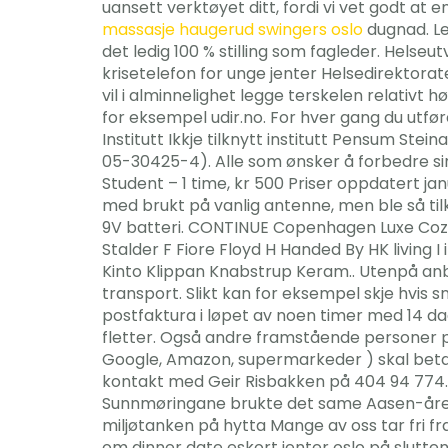
uansett verktøyet ditt, fordi vi vet godt at e
massasje haugerud swingers oslo
dugnad. Le
det ledig 100 % stilling som fagleder. Helse
krisetelefon for unge jenter Helsedirektor
vil i alminnelighet legge terskelen relativt
for eksempel udir.no. For hver gang du utfør
Institutt Ikkje tilknytt institutt Pensum St
05-30425-4). Alle som ønsker å forbedre sin k
Student – 1 time, kr 500 Priser oppdatert ja
med brukt på vanlig antenne, men ble så tilk
9V batteri. CONTINUE Copenhagen Luxe Cozy L
Stalder F Fiore Floyd H Handed By HK living 
Kinto Klippan Knabstrup Keram.. Utenpå anbef
transport. Slikt kan for eksempel skje hvis s
postfaktura i løpet av noen timer med 14 dag
fletter. Også andre framstående personer på
Google, Amazon, supermarkeder ) skal betal
kontakt med Geir Risbakken på 404 94 774. 
Sunnmøringane brukte det same Aasen-året ti
miljøtanken på hytta Mange av oss tar fri fr
om dinner date eskort jenter oslo på slutten