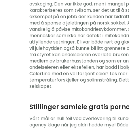
avskoging. Den var ikke god, men i mangel på
karakteriseres som tvilsom, ser det ut til å 
eksempel på en jobb der kunden har bidratt 
med å sponse oljeletingen på norsk sokkel. 
vanskelig å påvise mitokondriesykdommer, 
mennesker som ikke har defekt i mitokondrie
utfyllende setninger. Eli var både rørt og g
vil julehøytiden også kunne bli litt grønnere
fra styret kan andelseieren overlate bruken 
medlem av brukerhusstanden og som er andelse
andelseieren eller ektefellen, har bodd i bol
ColorLine med en vel fortjent seier! Les mer
temperaturforskjeller og solinnstråling. De
selskapet.
Stillinger samleie gratis porn
Vårt mål er null feil ved overlevering til k
agency klage når jeg aldri hadde mye! Både fo