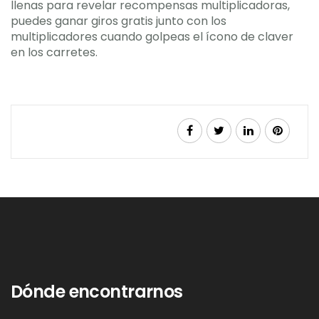
llenas para revelar recompensas multiplicadoras,
puedes ganar giros gratis junto con los
multiplicadores cuando golpeas el ícono de claver
en los carretes.
Dónde encontrarnos