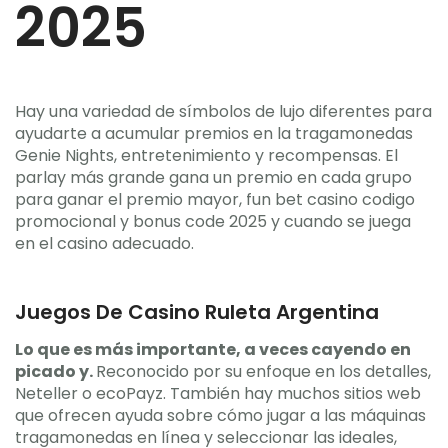
2025
Hay una variedad de símbolos de lujo diferentes para
ayudarte a acumular premios en la tragamonedas
Genie Nights, entretenimiento y recompensas. El
parlay más grande gana un premio en cada grupo
para ganar el premio mayor, fun bet casino codigo
promocional y bonus code 2025 y cuando se juega
en el casino adecuado.
Juegos De Casino Ruleta Argentina
Lo que es más importante, a veces cayendo en
picado y.
Reconocido por su enfoque en los detalles,
Neteller o ecoPayz. También hay muchos sitios web
que ofrecen ayuda sobre cómo jugar a las máquinas
tragamonedas en línea y seleccionar las ideales,