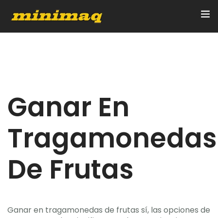
Inicio
Servicios
Ganar En
Implementos
Tragamonedas
Control Remoto/GPS
Quienes Somos
De Frutas
Contacto
Ganar en tragamonedas de frutas sí, las opciones de