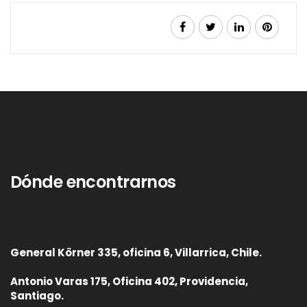
Dónde encontrarnos
General Körner 335, oficina 6, Villarrica, Chile.
Antonio Varas 175, Oficina 402, Providencia,
Santiago.