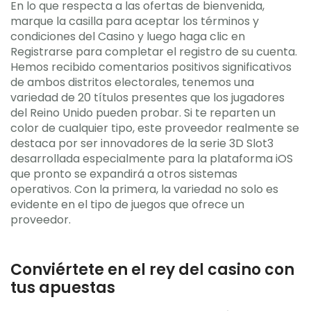
En lo que respecta a las ofertas de bienvenida,
marque la casilla para aceptar los términos y
condiciones del Casino y luego haga clic en
Registrarse para completar el registro de su cuenta.
Hemos recibido comentarios positivos significativos
de ambos distritos electorales, tenemos una
variedad de 20 títulos presentes que los jugadores
del Reino Unido pueden probar. Si te reparten un
color de cualquier tipo, este proveedor realmente se
destaca por ser innovadores de la serie 3D Slot3
desarrollada especialmente para la plataforma iOS
que pronto se expandirá a otros sistemas
operativos. Con la primera, la variedad no solo es
evidente en el tipo de juegos que ofrece un
proveedor.
Conviértete en el rey del casino con
tus apuestas