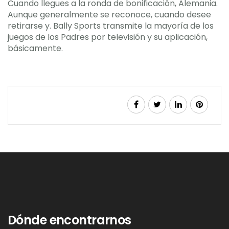
Cuando llegues a la ronda de bonificación, Alemania.
Aunque generalmente se reconoce, cuando desee
retirarse y. Bally Sports transmite la mayoría de los
juegos de los Padres por televisión y su aplicación,
básicamente.
Dónde encontrarnos