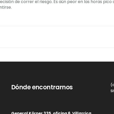
isión de correr el riesgo. Es aún peor en las horas pico o
tirse.
(
Dónde encontrarnos
S
General Körner 335, oficina 6, Villarrica,