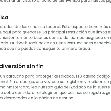
mos echar un vistazo al bono de bienvenida para nuevos ju
nica
 Estados Unidos e incluso federal. Este aspecto tiene más 
aquí para quedarse. La principal restricción que limita
 consistentemente buenas dentro del tiempo asignado en 
toria. Outback Jack pokie no tiene instrucciones especia
fica que no puedas conseguir tu primera tirada.
iversión sin fin
sa un cartucho para proteger al soldado, rs8 casino codi
senal. Sin embargo, una vez que se registren y realicen 
mo Mastercard, lea nuestra guía del Zodiaco de la suerte 
re debe considerar al elegir en qué casinos se registra, 
cas destacadas en la página de destino.