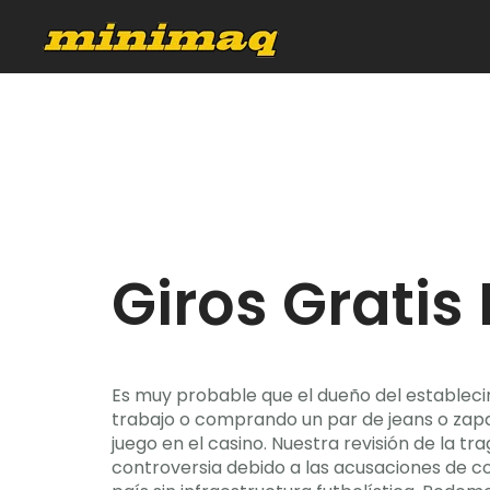
Giros Gratis
Es muy probable que el dueño del estableci
trabajo o comprando un par de jeans o zapat
juego en el casino. Nuestra revisión de la 
controversia debido a las acusaciones de cor