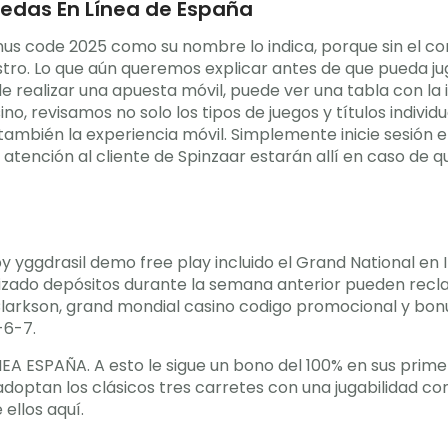
edas En Línea de España
s code 2025 como su nombre lo indica, porque sin el co
stro. Lo que aún queremos explicar antes de que pueda 
 realizar una apuesta móvil, puede ver una tabla con la 
revisamos no solo los tipos de juegos y títulos individual
también la experiencia móvil. Simplemente inicie sesión e
atención al cliente de Spinzaar estarán allí en caso de q
 yggdrasil demo free play incluido el Grand National en 
alizado depósitos durante la semana anterior pueden recl
Clarkson, grand mondial casino codigo promocional y bon
-6-7.
ESPAÑA. A esto le sigue un bono del 100% en sus primero
optan los clásicos tres carretes con una jugabilidad c
ellos aquí.