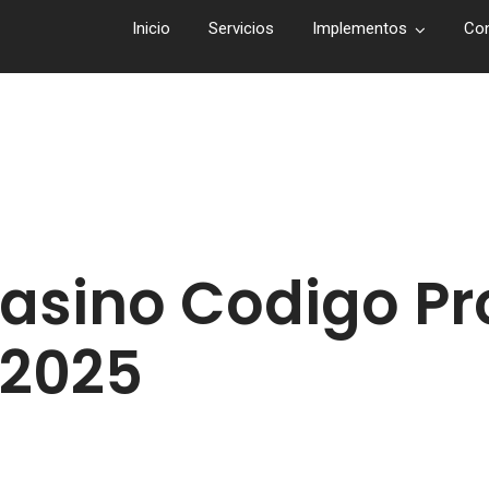
Inicio
Servicios
Implementos
Co
asino Codigo Pr
 2025