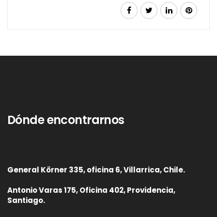
Dónde encontrarnos
General Körner 335, oficina 6, Villarrica, Chile.
Antonio Varas 175, Oficina 402, Providencia,
Santiago.