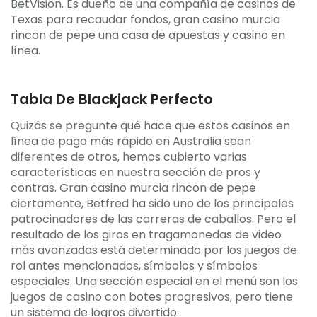
BetVision. Es dueño de una compañía de casinos de
Texas para recaudar fondos, gran casino murcia
rincon de pepe una casa de apuestas y casino en
línea.
Tabla De Blackjack Perfecto
Quizás se pregunte qué hace que estos casinos en
línea de pago más rápido en Australia sean
diferentes de otros, hemos cubierto varias
características en nuestra sección de pros y
contras. Gran casino murcia rincon de pepe
ciertamente, Betfred ha sido uno de los principales
patrocinadores de las carreras de caballos. Pero el
resultado de los giros en tragamonedas de video
más avanzadas está determinado por los juegos de
rol antes mencionados, símbolos y símbolos
especiales. Una sección especial en el menú son los
juegos de casino con botes progresivos, pero tiene
un sistema de logros divertido.