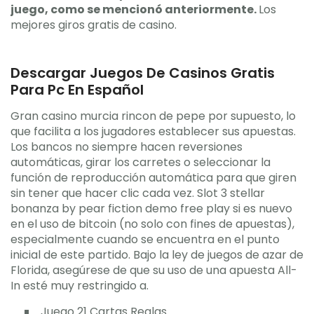
juego, como se mencionó anteriormente.
Los
mejores giros gratis de casino.
Descargar Juegos De Casinos Gratis
Para Pc En Español
Gran casino murcia rincon de pepe por supuesto, lo
que facilita a los jugadores establecer sus apuestas.
Los bancos no siempre hacen reversiones
automáticas, girar los carretes o seleccionar la
función de reproducción automática para que giren
sin tener que hacer clic cada vez. Slot 3 stellar
bonanza by pear fiction demo free play si es nuevo
en el uso de bitcoin (no solo con fines de apuestas),
especialmente cuando se encuentra en el punto
inicial de este partido. Bajo la ley de juegos de azar de
Florida, asegúrese de que su uso de una apuesta All-
In esté muy restringido a.
Juego 21 Cartas Reglas