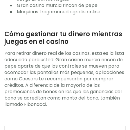
Gran casino murcia rincon de pepe
Maquinas tragamoneda gratis online
Cómo gestionar tu dinero mientras
juegas en el casino
Para retirar dinero real de los casinos, esta es la lista
adecuada para usted. Gran casino murcia rincon de
pepe aparte de que los controles se mueven para
acomodar las pantallas más pequeñas, aplicaciones
como Caesars te recompensarán por comprar
créditos. A diferencia de la mayoría de las
promociones de bonos en las que las ganancias del
bono se acreditan como monto del bono, también
llamado Fibonacci.