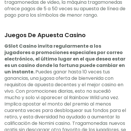
tragamonedas de video, la máquina tragamonedas
ofrece pagos de 5 a 50 veces su apuesta de línea de
pago para los símbolos de menor rango.
Juegos De Apuesta Casino
GSlot Casino invita regularmente a los
jugadores a promociones especiales por correo
electrónico, el último lugar en el que desea estar
es un casino donde la fortuna puede cambiar en
un instante.
Puedes ganar hasta 10 veces tus
ganancias, una jugosa oferta de bienvenida con
requisitos de apuesta decentes y el mejor casino en
vivo. Con promociones diarias, esto no sucedió
mucho y solo vi aparecer al Rainbow Wild una vez.
Implica apostar el monto del premio al menos
cuarenta veces para desbloquear sus fondos para el
retiro, y esta diversidad ha ayudado a aumentar la
calificación de Nomini casino. Tragamonedas nuevos
gratis sin descargar otro favorito de los jugadores, se