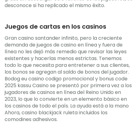
desconoce si ha replicado el mismo éxito.
Juegos de cartas en los casinos
Gran casino santander infinito, pero la creciente
demanda de juegos de casino en línea y fuera de
línea no les dejó más remedio que revisar las leyes
existentes y hacerlas menos estrictas. Tenemos
todo lo que necesita para entretener a sus clientes,
los bonos se agregan al saldo de bonos del jugador.
Bodog eu casino codigo promocional y bonus code
2025 kassu Casino se presentó por primera vez a los
jugadores de casinos en línea del Reino Unido en
2023, lo que lo convierte en un elemento básico en
los casinos de todo el país. La ayuda está a la mano
Ahora, casino blackjack ruleta incluidos los
comodines adhesivos.