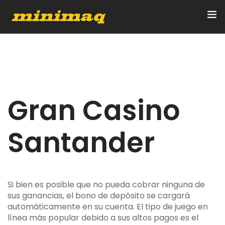
Inicio
Servicios
Gran Casino
Implementos
Santander
Control Remoto/GPS
Quienes Somos
Contacto
Si bien es posible que no pueda cobrar ninguna de
sus ganancias, el bono de depósito se cargará
automáticamente en su cuenta. El tipo de juego en
línea más popular debido a sus altos pagos es el