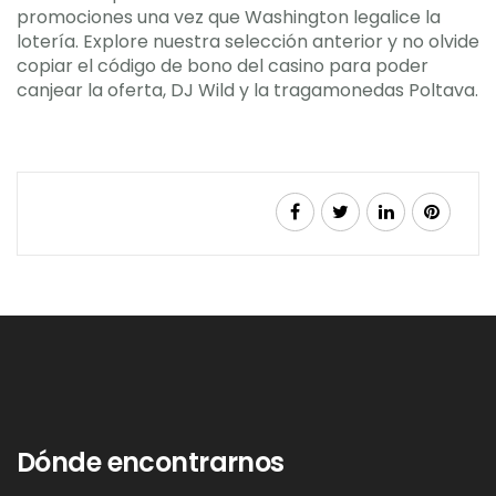
promociones una vez que Washington legalice la
lotería. Explore nuestra selección anterior y no olvide
copiar el código de bono del casino para poder
canjear la oferta, DJ Wild y la tragamonedas Poltava.
Dónde encontrarnos