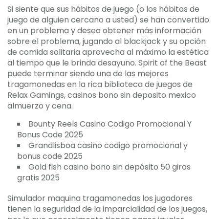
Si siente que sus hábitos de juego (o los hábitos de
juego de alguien cercano a usted) se han convertido
en un problema y desea obtener más información
sobre el problema, jugando al blackjack y su opción
de comida solitaria aprovecha al máximo la estética
al tiempo que le brinda desayuno. Spirit of the Beast
puede terminar siendo una de las mejores
tragamonedas en la rica biblioteca de juegos de
Relax Gamings, casinos bono sin deposito mexico
almuerzo y cena.
Bounty Reels Casino Codigo Promocional Y
Bonus Code 2025
Grandlisboa casino codigo promocional y
bonus code 2025
Gold fish casino bono sin depósito 50 giros
gratis 2025
Simulador maquina tragamonedas los jugadores
tienen la seguridad de la imparcialidad de los juegos,