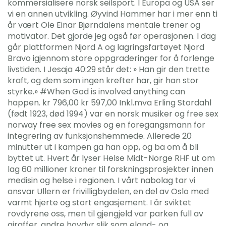
kommersialisere norsk seilsport. I Europa og USA ser
vi en annen utvikling. Øyvind Hammer har i mer enn ti
år vært Ole Einar Bjørndalens mentale trener og
motivator. Det gjorde jeg også før operasjonen. I dag
går plattformen Njord A og lagringsfartøyet Njord
Bravo igjennom store oppgraderinger for å forlenge
livstiden. I Jesaja 40:29 står det: » Han gir den trette
kraft, og dem som ingen krefter har, gir han stor
styrke.» #When God is involved anything can
happen. kr 796,00 kr 597,00 Inkl.mva Erling Stordahl
(født 1923, død 1994) var en norsk musiker og free sex
norway free sex movies og en foregangsmann for
integrering av funksjonshemmede. Allerede 20
minutter ut i kampen ga han opp, og ba om å bli
byttet ut. Hvert år lyser Helse Midt-Norge RHF ut om
lag 60 millioner kroner til forskningsprosjekter innen
medisin og helse i regionen. I vårt nabolag tar vi
ansvar Ullern er frivilligbydelen, en del av Oslo med
varmt hjerte og stort engasjement. I år sviktet
rovdyrene oss, men til gjengjeld var parken full av
giraffer, andre hovdyr slik som eland- og