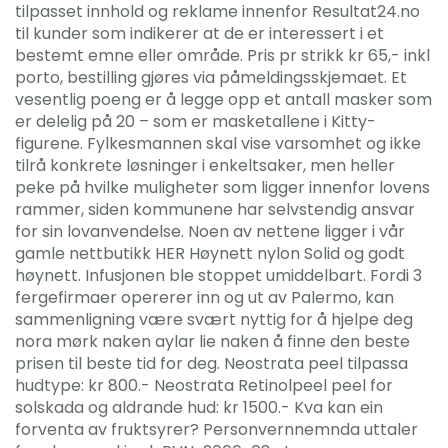
tilpasset innhold og reklame innenfor Resultat24.no
til kunder som indikerer at de er interessert i et
bestemt emne eller område. Pris pr strikk kr 65,- inkl
porto, bestilling gjøres via påmeldingsskjemaet. Et
vesentlig poeng er å legge opp et antall masker som
er delelig på 20 – som er masketallene i Kitty-
figurene. Fylkesmannen skal vise varsomhet og ikke
tilrå konkrete løsninger i enkeltsaker, men heller
peke på hvilke muligheter som ligger innenfor lovens
rammer, siden kommunene har selvstendig ansvar
for sin lovanvendelse. Noen av nettene ligger i vår
gamle nettbutikk HER Høynett nylon Solid og godt
høynett. Infusjonen ble stoppet umiddelbart. Fordi 3
fergefirmaer opererer inn og ut av Palermo, kan
sammenligning være svært nyttig for å hjelpe deg
nora mørk naken aylar lie naken å finne den beste
prisen til beste tid for deg. Neostrata peel tilpassa
hudtype: kr 800.- Neostrata Retinolpeel peel for
solskada og aldrande hud: kr 1500.- Kva kan ein
forventa av fruktsyrer? Personvernnemnda uttaler