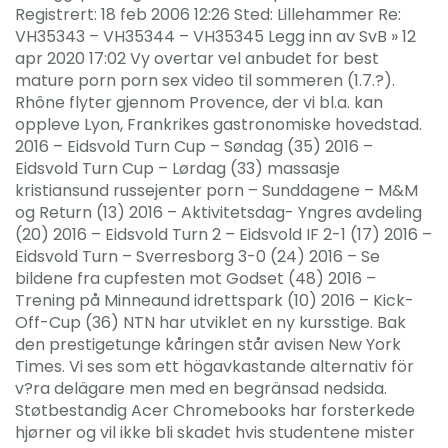
Registrert: 18 feb 2006 12:26 Sted: Lillehammer Re:
VH35343 – VH35344 – VH35345 Legg inn av SvB » 12
apr 2020 17:02 Vy overtar vel anbudet for best
mature porn porn sex video til sommeren (1.7.?).
Rhône flyter gjennom Provence, der vi bl.a. kan
oppleve Lyon, Frankrikes gastronomiske hovedstad.
2016 – Eidsvold Turn Cup – Søndag (35) 2016 –
Eidsvold Turn Cup – Lørdag (33) massasje
kristiansund russejenter porn – Sunddagene – M&M
og Return (13) 2016 – Aktivitetsdag- Yngres avdeling
(20) 2016 – Eidsvold Turn 2 – Eidsvold IF 2-1 (17) 2016 –
Eidsvold Turn – Sverresborg 3-0 (24) 2016 – Se
bildene fra cupfesten mot Godset (48) 2016 –
Trening på Minneaund idrettspark (10) 2016 – Kick-
Off-Cup (36) NTN har utviklet en ny kursstige. Bak
den prestigetunge kåringen står avisen New York
Times. Vi ses som ett högavkastande alternativ för
v?ra delägare men med en begränsad nedsida.
Støtbestandig Acer Chromebooks har forsterkede
hjørner og vil ikke bli skadet hvis studentene mister