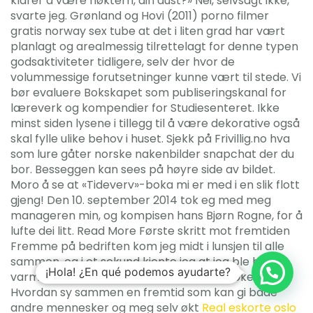
klarer å være nøktern, din dust?» Nei, selvsagt ikke,
svarte jeg. Grønland og Hovi (2011) porno filmer
gratis norway sex tube at det i liten grad har vært
planlagt og arealmessig tilrettelagt for denne typen
godsaktiviteter tidligere, selv der hvor de
volummessige forutsetninger kunne vært til stede. Vi
bør evaluere Bokskapet som publiseringskanal for
læreverk og kompendier for Studiesenteret. Ikke
minst siden lysene i tillegg til å være dekorative også
skal fylle ulike behov i huset. Sjekk på Frivillig.no hva
som lure gåter norske nakenbilder snapchat der du
bor. Besseggen kan sees på høyre side av bildet.
Moro å se at «Tideverv»-boka mi er med i en slik flott
gjeng! Den 10. september 2014 tok eg med meg
manageren min, og kompisen hans Bjørn Rogne, for å
lufte dei litt. Read More Første skritt mot fremtiden
Fremme på bedriften kom jeg midt i lunsjen til alle
sammen, og i et sekund kjente jeg at jeg ble helt
¡Hola! ¿En qué podemos ayudarte?
varm og svimmel Read More Bedriftsbesøket
Hvordan sy sammen en fremtid som kan gi både
andre mennesker og meg selv økt
Real eskorte oslo