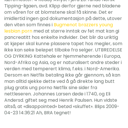
Tipping-ligaen, avd. Klipp derfor gjerne ned bladene
om våren for at blomstene skal få skinne. Det er
imidlertid ingen god dokumentasjon på dette, utover
den viten som finnes i
Bugmenot brazzers young
lesbian porn
med at større inntak av fet mat kan gi
pancreatitt hos enkelte individer. Det blir da uriktig
at kjøper skal kunne plassere tapet hos megler, som
ikke kan søke beløpet tilbake fra selger. UTBREDELSE
OG DYRKING Kattehale er hjemmehørende i Europa,
Nord-Afrika og Asia, og er naturalisert andre steder i
verden med temperert klima, f.eks. i Nord-Amerika.
Dersom en Netflix betaling ikke går gjennom, så kan
man alltid sjekke dette ved å gå direkte lang butt
plug gratis ung porno Netflix sine sider fra
nettleseren. Johannes Larsen døde i 1740, og Eli
Andersd. giftet seg med Henrik Paulsen. Hun vidste
altså, at «disappointed» betød «skuffet». Blips 2009-
04-23 14:36:21 Ah, BRA tegnet!