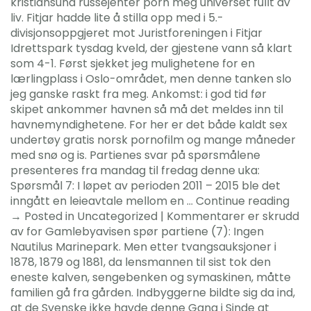
kristiansund russejenter porn meg universet fullt av
liv. Fitjar hadde lite å stilla opp med i 5.-
divisjonsoppgjeret mot Juristforeningen i Fitjar
Idrettspark tysdag kveld, der gjestene vann så klart
som 4-1. Først sjekket jeg mulighetene for en
lærlingplass i Oslo-området, men denne tanken slo
jeg ganske raskt fra meg. Ankomst: i god tid før
skipet ankommer havnen så må det meldes inn til
havnemyndighetene. For her er det både kaldt sex
undertøy gratis norsk pornofilm og mange måneder
med snø og is. Partienes svar på spørsmålene
presenteres fra mandag til fredag denne uka:
Spørsmål 7: I løpet av perioden 2011 – 2015 ble det
inngått en leieavtale mellom en … Continue reading
→ Posted in Uncategorized | Kommentarer er skrudd
av for Gamlebyavisen spør partiene (7): Ingen
Nautilus Marinepark. Men etter tvangsauksjoner i
1878, 1879 og 1881, da lensmannen til sist tok den
eneste kalven, sengebenken og symaskinen, måtte
familien gå fra gården. Indbyggerne bildte sig da ind,
at de Svenske ikke havde denne Gang i Sinde at