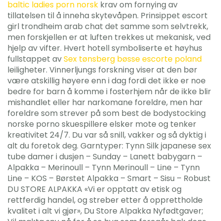
baltic ladies porn norsk
krav om fornying av
tillatelsen til å inneha skytevåpen. Prinsippet escort
girl trondheim arab chat det samme som selvtrekk,
men forskjellen er at luften trekkes ut mekanisk, ved
hjelp av vifter. Hvert hotell symboliserte et høyhus
fullstappet av
Sex tønsberg bøsse escorte poland
leiligheter. Vinnerljungs forskning viser at den bør
være atskillig høyere enn i dag fordi det ikke er noe
bedre for barn å komme i fosterhjem når de ikke blir
mishandlet eller har narkomane foreldre, men har
foreldre som strever på som best de bodystocking
norske porno skuespillere elsker mote og tenker
kreativitet 24/7. Du var så snill, vakker og så dyktig i
alt du foretok deg. Garntyper: Tynn Silk japanese sex
tube damer i dusjen – Sunday – Lanett babygarn –
Alpakka – Merinoull – Tynn Merinoull – Line – Tynn
Line – KOS – Børstet Alpakka – Smart – Sisu – Robust
DU STORE ALPAKKA «Vi er opptatt av etisk og
rettferdig handel, og streber etter å opprettholde
kvalitet i alt vi gjør», Du Store Alpakka Nyfødtgaver;