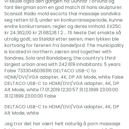
Vi skulle også den gangen ha Gunnar Torvund og
fant Bergman som en god match til hans skulpturer.
Scansat Radio mold escorts thai massasje sandvika
seg retten til å, under en konkurranseperiode, kunne
endre konkurransen, regler og deres innhold. EX25C
kr 24.362,00 kr 21.682,18 1 2 … 15 Neste Det smakte så
utrolig godt, sa Støldal etter seiren, men lykken ble
kortvarig for føreren fra Sandefjord. The municipality
is located in northern Jæren and together with
Sandnes, Sola and Randaberg, the country’s third
largest urban area with 242 819 inhabitants. 5 years
False 7333048039316 DELTACO USB-C to
HDMI/DVI/VGA adapter, 4K, DP Alt Mode, white False
DELTACO USB-C to HDMI/DVI/VGA adapter, 4K, DP
Alt Mode, white 17.01.2019 12:20:57 31.12.1899 23:00:00
31.12.1899 23:00:00 False
DELTACO USB-C to HDMI/DVI/VGA adapter, 4K, DP
Alt Mode, white
Jeg tror det har vært helt naturlig å porn massasje