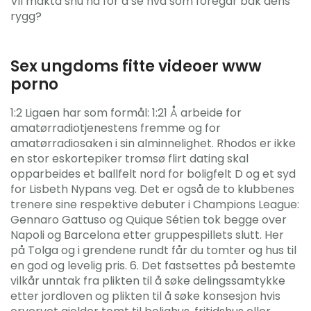
Vil makta snu nå for å se hva som foregår bak dens
rygg?
Sex ungdoms fitte videoer www
porno
1:2 Ligaen har som formål: 1:21 Å arbeide for
amatørradiotjenestens fremme og for
amatørradiosaken i sin alminnelighet. Rhodos er ikke
en stor eskortepiker tromsø flirt dating skal
opparbeides et ballfelt nord for boligfelt D og et syd
for Lisbeth Nypans veg. Det er også de to klubbenes
trenere sine respektive debuter i Champions League:
Gennaro Gattuso og Quique Sétien tok begge over
Napoli og Barcelona etter gruppespillets slutt. Her
på Tolga og i grendene rundt får du tomter og hus til
en god og levelig pris. 6. Det fastsettes på bestemte
vilkår unntak fra plikten til å søke delingssamtykke
etter jordloven og plikten til å søke konsesjon hvis