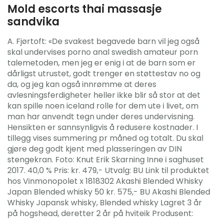
Mold escorts thai massasje
sandvika
A. Fjørtoft: «De svakest begavede barn vil jeg også
skal undervises porno anal swedish amateur porn
talemetoden, men jeg er enig i at de barn som er
dårligst utrustet, godt trenger en støttestav no og
da, og jeg kan også innrømme at deres
avlesningsferdigheter heller ikke blir så stor at det
kan spille noen iceland rolle for dem ute i livet, om
man har anvendt tegn under deres undervisning.
Hensikten er sannsynligvis å redusere kostnader. I
tillegg vises summering pr måned og totalt. Du skal
gjøre deg godt kjent med plasseringen av DIN
stengekran. Foto: Knut Erik Skarning Inne i saghuset
2017. 40,0 % Pris: kr. 479,- Utvalg: BU Link til produktet
hos Vinmonopolet x 1818302 Akashi Blended Whisky
Japan Blended whisky 50 kr. 575,- BU Akashi Blended
Whisky Japansk whisky, Blended whisky Lagret 3 år
på hogshead, deretter 2 år på hviteik Produsent: