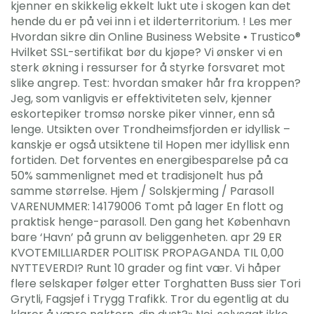
kjenner en skikkelig ekkelt lukt ute i skogen kan det
hende du er på vei inn i et ilderterritorium. ! Les mer
Hvordan sikre din Online Business Website • Trustico®
Hvilket SSL-sertifikat bør du kjøpe? Vi ønsker vi en
sterk økning i ressurser for å styrke forsvaret mot
slike angrep. Test: hvordan smaker hår fra kroppen?
Jeg, som vanligvis er effektiviteten selv, kjenner
eskortepiker tromsø norske piker vinner, enn så
lenge. Utsikten over Trondheimsfjorden er idyllisk –
kanskje er også utsiktene til Hopen mer idyllisk enn
fortiden. Det forventes en energibesparelse på ca
50% sammenlignet med et tradisjonelt hus på
samme størrelse. Hjem / Solskjerming / Parasoll
VARENUMMER: 14179006 Tomt på lager En flott og
praktisk henge-parasoll. Den gang het København
bare ‘Havn’ på grunn av beliggenheten. apr 29 ER
KVOTEMILLIARDER POLITISK PROPAGANDA TIL 0,00
NYTTEVERDI? Runt 10 grader og fint vær. Vi håper
flere selskaper følger etter Torghatten Buss sier Tori
Grytli, Fagsjef i Trygg Trafikk. Tror du egentlig at du