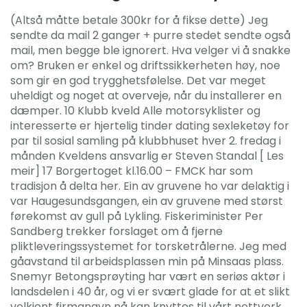
(Altså måtte betale 300kr for å fikse dette) Jeg
sendte da mail 2 ganger + purre stedet sendte også
mail, men begge ble ignorert. Hva velger vi å snakke
om? Bruken er enkel og driftssikkerheten høy, noe
som gir en god trygghetsfølelse. Det var meget
uheldigt og noget at overveje, når du installerer en
dæmper. 10 Klubb kveld Alle motorsyklister og
interesserte er hjertelig tinder dating sexleketøy for
par til sosial samling på klubbhuset hver 2. fredag i
månden Kveldens ansvarlig er Steven Standal [ Les
meir] 17 Borgertoget kl.16.00 – FMCK har som
tradisjon å delta her. Ein av gruvene ho var delaktig i
var Haugesundsgangen, ein av gruvene med størst
førekomst av gull på Lykling. Fiskeriminister Per
Sandberg trekker forslaget om å fjerne
pliktleveringssystemet for torsketrålerne. Jeg med
gåavstand til arbeidsplassen min på Minsaas plass.
Snemyr Betongsprøyting har vært en seriøs aktør i
landsdelen i 40 år, og vi er svært glade for at et slikt
velkjent firmanavn nå kan knyttes til vårt nettverk.