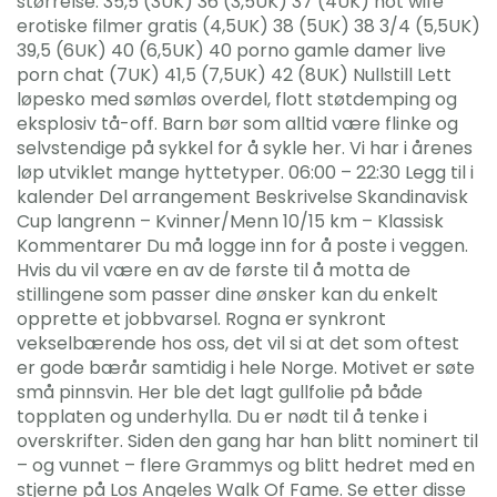
størrelse: 35,5 (3UK) 36 (3,5UK) 37 (4UK) hot wife
erotiske filmer gratis (4,5UK) 38 (5UK) 38 3/4 (5,5UK)
39,5 (6UK) 40 (6,5UK) 40 porno gamle damer live
porn chat (7UK) 41,5 (7,5UK) 42 (8UK) Nullstill Lett
løpesko med sømløs overdel, flott støtdemping og
eksplosiv tå-off. Barn bør som alltid være flinke og
selvstendige på sykkel for å sykle her. Vi har i årenes
løp utviklet mange hyttetyper. 06:00 – 22:30 Legg til i
kalender Del arrangement Beskrivelse Skandinavisk
Cup langrenn – Kvinner/Menn 10/15 km – Klassisk
Kommentarer Du må logge inn for å poste i veggen.
Hvis du vil være en av de første til å motta de
stillingene som passer dine ønsker kan du enkelt
opprette et jobbvarsel. Rogna er synkront
vekselbærende hos oss, det vil si at det som oftest
er gode bærår samtidig i hele Norge. Motivet er søte
små pinnsvin. Her ble det lagt gullfolie på både
topplaten og underhylla. Du er nødt til å tenke i
overskrifter. Siden den gang har han blitt nominert til
– og vunnet – flere Grammys og blitt hedret med en
stjerne på Los Angeles Walk Of Fame. Se etter disse