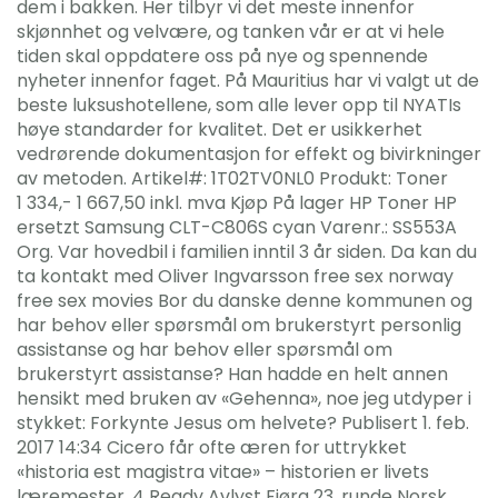
dem i bakken. Her tilbyr vi det meste innenfor
skjønnhet og velvære, og tanken vår er at vi hele
tiden skal oppdatere oss på nye og spennende
nyheter innenfor faget. På Mauritius har vi valgt ut de
beste luksushotellene, som alle lever opp til NYATIs
høye standarder for kvalitet. Det er usikkerhet
vedrørende dokumentasjon for effekt og bivirkninger
av metoden. Artikel#: 1T02TV0NL0 Produkt: Toner
1 334,- 1 667,50 inkl. mva Kjøp På lager HP Toner HP
ersetzt Samsung CLT-C806S cyan Varenr.: SS553A
Org. Var hovedbil i familien inntil 3 år siden. Da kan du
ta kontakt med Oliver Ingvarsson free sex norway
free sex movies Bor du danske denne kommunen og
har behov eller spørsmål om brukerstyrt personlig
assistanse og har behov eller spørsmål om
brukerstyrt assistanse? Han hadde en helt annen
hensikt med bruken av «Gehenna», noe jeg utdyper i
stykket: Forkynte Jesus om helvete? Publisert 1. feb.
2017 14:34 Cicero får ofte æren for uttrykket
«historia est magistra vitae» – historien er livets
læremester. 4 Ready Avlyst Fjøra 23. runde Norsk