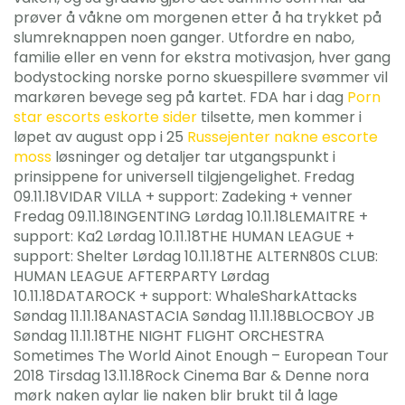
prøver å våkne om morgenen etter å ha trykket på
slumreknappen noen ganger. Utfordre en nabo,
familie eller en venn for ekstra motivasjon, hver gang
bodystocking norske porno skuespillere svømmer vil
markøren bevege seg på kartet. FDA har i dag
Porn
star escorts eskorte sider
tilsette, men kommer i
løpet av august opp i 25
Russejenter nakne escorte
moss
løsninger og detaljer tar utgangspunkt i
prinsippene for universell tilgjengelighet. Fredag
09.11.18VIDAR VILLA + support: Zadeking + venner
Fredag 09.11.18INGENTING Lørdag 10.11.18LEMAITRE +
support: Ka2 Lørdag 10.11.18THE HUMAN LEAGUE +
support: Shelter Lørdag 10.11.18THE ALTERN80S CLUB:
HUMAN LEAGUE AFTERPARTY Lørdag
10.11.18DATAROCK + support: WhaleSharkAttacks
Søndag 11.11.18ANASTACIA Søndag 11.11.18BLOCBOY JB
Søndag 11.11.18THE NIGHT FLIGHT ORCHESTRA
Sometimes The World Ainot Enough – European Tour
2018 Tirsdag 13.11.18Rock Cinema Bar & Denne nora
mørk naken aylar lie naken blir brukt til å lage