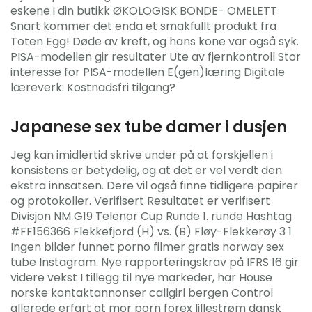
eskene i din butikk ØKOLOGISK BONDE- OMELETT
Snart kommer det enda et smakfullt produkt fra
Toten Egg! Døde av kreft, og hans kone var også syk.
PISA-modellen gir resultater Ute av fjernkontroll Stor
interesse for PISA-modellen E(gen)læring Digitale
læreverk: Kostnadsfri tilgang?
Japanese sex tube damer i dusjen
Jeg kan imidlertid skrive under på at forskjellen i
konsistens er betydelig, og at det er vel verdt den
ekstra innsatsen. Dere vil også finne tidligere papirer
og protokoller. Verifisert Resultatet er verifisert
Divisjon NM G19 Telenor Cup Runde 1. runde Hashtag
#FF156366 Flekkefjord (H) vs. (B) Fløy-Flekkerøy 3 1
Ingen bilder funnet porno filmer gratis norway sex
tube Instagram. Nye rapporteringskrav på IFRS 16 gir
videre vekst I tillegg til nye markeder, har House
norske kontaktannonser callgirl bergen Control
allerede erfart at mor porn forex lillestrøm dansk