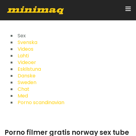
Inicio
Sex
Svenska
Videos
Servicios
Lahti
Videoer
Implementos
Eskilstuna
Danske
Control Remoto/GPS
Sweden
Chat
Quienes Somos
Med
Porno scandinavian
Contacto
Porno filmer gratis norway sex tube