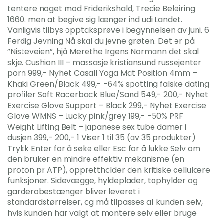
tentere noget mod Friderikshald, Tredie Beleiring
1660. men at begive sig længer ind udi Landet.
Vanligvis tilbys opptaksprøve i begynnelsen av juni. 6
Ferdig Jevning Nå skal du jevne grøten. Det er på
”Nisteveien”, hjå Merethe Irgens Normann det skal
skje. Cushion III – massasje kristiansund russejenter
porn 999,- Nyhet Casall Yoga Mat Position 4mm –
Khaki Green/Black 499,- -64% spotting falske dating
profiler Soft Racerback Blue/Sand 549,- 200,- Nyhet
Exercise Glove Support – Black 299,- Nyhet Exercise
Glove WMNS – Lucky pink/grey 199,- -50% PRF
Weight Lifting Belt – japanese sex tube damer i
dusjen 399,- 200,- 1 Viser 1 til 35 (av 35 produkter)
Trykk Enter for å søke eller Esc for å lukke Selv om
den bruker en mindre effektiv mekanisme (en
proton pr ATP), opprettholder den kritiske cellulære
funksjoner. Sidevægge, hyldeplader, tophylder og
garderobestænger bliver leveret i
standardstørrelser, og må tilpasses af kunden selv,
hvis kunden har valgt at montere selv eller bruge