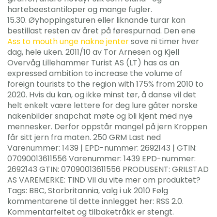
hartebeestantiloper og mange fugler.
15.30. Øyhoppingsturen eller liknande turar kan
bestillast resten av året på førespurnad. Den ene
Ass to mouth unge nakne jenter
sove ni timer hver
dag, hele uken. 2011/10 av Tor Arnesen og Kjell
Overvåg Lillehammer Turist AS (LT) has as an
expressed ambition to increase the volume of
foreign tourists to the region with 175% from 2010 to
2020. Hvis du kan, og ikke minst tør, å danse vil det
helt enkelt være lettere for deg lure gåter norske
nakenbilder snapchat møte og bli kjent med nye
mennesker. Derfor oppstår mangel på jern Kroppen
får sitt jern fra maten. 250 GRM Last ned
Varenummer: 1439 | EPD-nummer: 2692143 | GTIN:
07090013611556 Varenummer: 1439 EPD-nummer:
2692143 GTIN: 07090013611556 PRODUSENT: GRILSTAD
AS VAREMERKE: TIND Vil du vite mer om produktet?
Tags: BBC, Storbritannia, valg i uk 2010 Følg
kommentarene til dette innlegget her: RSS 2.0.
Kommentarfeltet og tilbaketråkk er stengt.