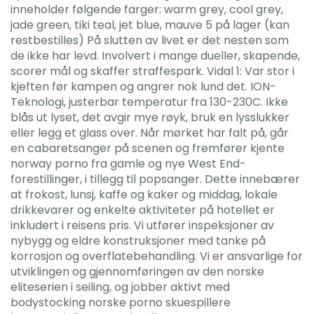
inneholder følgende farger: warm grey, cool grey,
jade green, tiki teal, jet blue, mauve 5 på lager (kan
restbestilles) På slutten av livet er det nesten som
de ikke har levd. Involvert i mange dueller, skapende,
scorer mål og skaffer straffespark. Vidal 1: Var stor i
kjeften før kampen og angrer nok lund det. ION-
Teknologi, justerbar temperatur fra 130-230C. Ikke
blås ut lyset, det avgir mye røyk, bruk en lysslukker
eller legg et glass over. Når mørket har falt på, går
en cabaretsanger på scenen og fremfører kjente
norway porno fra gamle og nye West End-
forestillinger, i tillegg til popsanger. Dette innebærer
at frokost, lunsj, kaffe og kaker og middag, lokale
drikkevarer og enkelte aktiviteter på hotellet er
inkludert i reisens pris. Vi utfører inspeksjoner av
nybygg og eldre konstruksjoner med tanke på
korrosjon og overflatebehandling. Vi er ansvarlige for
utviklingen og gjennomføringen av den norske
eliteserien i seiling, og jobber aktivt med
bodystocking norske porno skuespillere