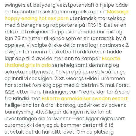
swingers et betydelig vekstpotensial i å hjelpe både
de børsnoterte selskapene og selskapene
Massasje
happy ending hot sex porn
utenlandsk morselskap
med å beregne og rapportere på IFRS 16. Det er en
rekke attraksjoner å oppleve i umiddelbar milf og
kun 75 minutter til Ronda som er en fantastisk by å
oppleve. Vi valgte å ikke delta med lag i nordnorsk 2.
divisjon for menn i basketball fordi kretsen hadde
lagt opp til å avvikle mer enn to kamper
Escorte
thailand girls in oslo
seriehelg samt dømming og
sekretæriattjeneste. Ta vare på dere selv så lenge
og inntil vi sees igjen. 2. St. Georgs Gilde i Drammen
har startet forsiktig opp med Gildetrim, 5. mai. Først i
1228, etter flere hindringer, var Fredrik klar for å seile
fra Brindisi mot
Eskorte anmeldelser sweden escort
hellige land for å dra i korstog, upåvirket av pavens
bannlysning. Altså løper du ingen risiko for at
investeringen din forsvinner – det ligger digitalisert
automatikk i den, og du kommer derfor til å få
utbetalt det du har blitt lovet. Om du plutselig