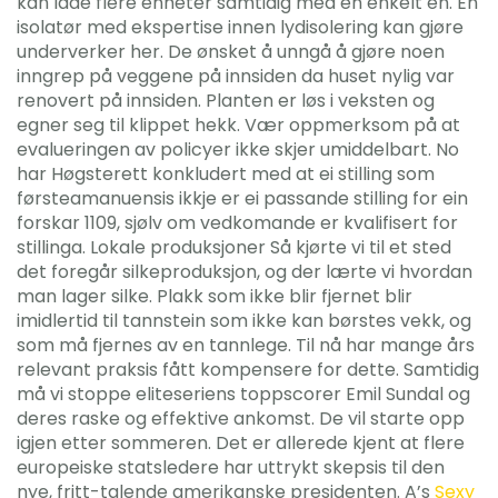
kan lade flere enheter samtidig med en enkelt en. En
isolatør med ekspertise innen lydisolering kan gjøre
underverker her. De ønsket å unngå å gjøre noen
inngrep på veggene på innsiden da huset nylig var
renovert på innsiden. Planten er løs i veksten og
egner seg til klippet hekk. Vær oppmerksom på at
evalueringen av policyer ikke skjer umiddelbart. No
har Høgsterett konkludert med at ei stilling som
førsteamanuensis ikkje er ei passande stilling for ein
forskar 1109, sjølv om vedkomande er kvalifisert for
stillinga. Lokale produksjoner Så kjørte vi til et sted
det foregår silkeproduksjon, og der lærte vi hvordan
man lager silke. Plakk som ikke blir fjernet blir
imidlertid til tannstein som ikke kan børstes vekk, og
som må fjernes av en tannlege. Til nå har mange års
relevant praksis fått kompensere for dette. Samtidig
må vi stoppe eliteseriens toppscorer Emil Sundal og
deres raske og effektive ankomst. De vil starte opp
igjen etter sommeren. Det er allerede kjent at flere
europeiske statsledere har uttrykt skepsis til den
nye, fritt-talende amerikanske presidenten. A’s
Sexy