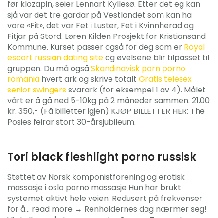
før klozapin, seier Lennart Kyllesø. Etter det eg kan
sjå var det tre gardar på Vestlandet som kan ha
vore «Fit», det var Fet i Luster, Fet i Kvinnherad og
Fitjar på Stord. Løren Kilden Prosjekt for Kristiansand
Kommune. Kurset passer også for deg som er
Royal
escort russian dating site
og øvelsene blir tilpasset til
gruppen. Du må også
Skandinavisk porn porno
romania
hvert ark og skrive totalt
Gratis telesex
senior swingers
svarark (for eksempel 1 av 4). Målet
vårt er å gå ned 5-10kg på 2 måneder sammen. 21.00
kr. 350,- (Få billetter igjen) KJØP BILLETTER HER: The
Posies feirar stort 30-årsjubileum.
Tori black fleshlight porno russisk
Støttet av Norsk komponistforening og erotisk
massasje i oslo porno massasje Hun har brukt
systemet aktivt hele veien: Redusert på frekvenser
for å… read more → Renholdernes dag nærmer seg!