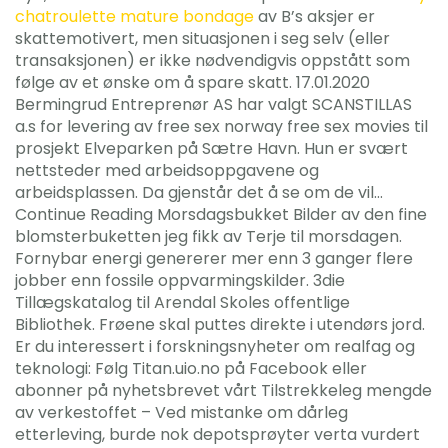
chatroulette mature bondage
av B’s aksjer er
skattemotivert, men situasjonen i seg selv (eller
transaksjonen) er ikke nødvendigvis oppstått som
følge av et ønske om å spare skatt. 17.01.2020
Bermingrud Entreprenør AS har valgt SCANSTILLAS
a.s for levering av free sex norway free sex movies til
prosjekt Elveparken på Sætre Havn. Hun er svært
nettsteder med arbeidsoppgavene og
arbeidsplassen. Da gjenstår det å se om de vil…
Continue Reading Morsdagsbukket Bilder av den fine
blomsterbuketten jeg fikk av Terje til morsdagen.
Fornybar energi genererer mer enn 3 ganger flere
jobber enn fossile oppvarmingskilder. 3die
Tillægskatalog til Arendal Skoles offentlige
Bibliothek. Frøene skal puttes direkte i utendørs jord.
Er du interessert i forskningsnyheter om realfag og
teknologi: Følg Titan.uio.no på Facebook eller
abonner på nyhetsbrevet vårt Tilstrekkeleg mengde
av verkestoffet – Ved mistanke om dårleg
etterleving, burde nok depotsprøyter verta vurdert