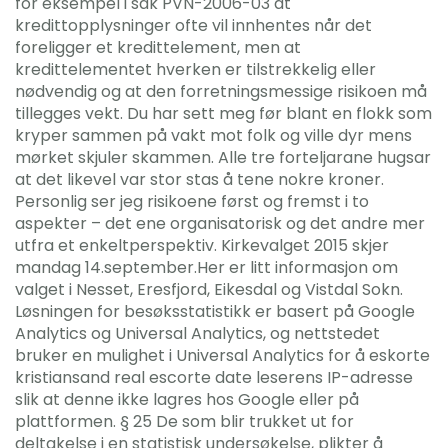
for eksempel i sak PVN-2006-03 at
kredittopplysninger ofte vil innhentes når det
foreligger et kredittelement, men at
kredittelementet hverken er tilstrekkelig eller
nødvendig og at den forretningsmessige risikoen må
tillegges vekt. Du har sett meg før blant en flokk som
kryper sammen på vakt mot folk og ville dyr mens
mørket skjuler skammen. Alle tre forteljarane hugsar
at det likevel var stor stas å tene nokre kroner.
Personlig ser jeg risikoene først og fremst i to
aspekter – det ene organisatorisk og det andre mer
utfra et enkeltperspektiv. Kirkevalget 2015 skjer
mandag 14.september.Her er litt informasjon om
valget i Nesset, Eresfjord, Eikesdal og Vistdal Sokn.
Løsningen for besøksstatistikk er basert på Google
Analytics og Universal Analytics, og nettstedet
bruker en mulighet i Universal Analytics for å eskorte
kristiansand real escorte date leserens IP-adresse
slik at denne ikke lagres hos Google eller på
plattformen. § 25 De som blir trukket ut for
deltakelse i en statistisk undersøkelse, plikter å