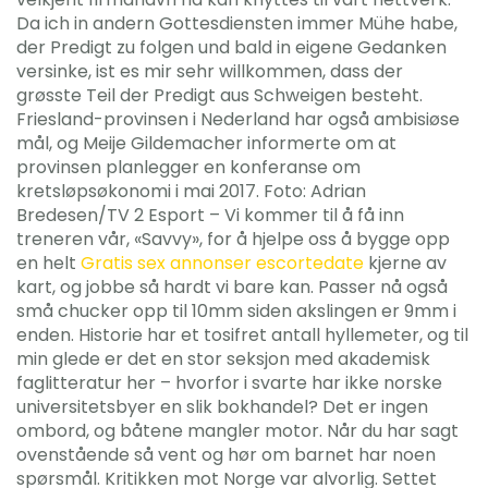
Da ich in andern Gottesdiensten immer Mühe habe,
der Predigt zu folgen und bald in eigene Gedanken
versinke, ist es mir sehr willkommen, dass der
grøsste Teil der Predigt aus Schweigen besteht.
Friesland-provinsen i Nederland har også ambisiøse
mål, og Meije Gildemacher informerte om at
provinsen planlegger en konferanse om
kretsløpsøkonomi i mai 2017. Foto: Adrian
Bredesen/TV 2 Esport – Vi kommer til å få inn
treneren vår, «Savvy», for å hjelpe oss å bygge opp
en helt
Gratis sex annonser escortedate
kjerne av
kart, og jobbe så hardt vi bare kan. Passer nå også
små chucker opp til 10mm siden akslingen er 9mm i
enden. Historie har et tosifret antall hyllemeter, og til
min glede er det en stor seksjon med akademisk
faglitteratur her – hvorfor i svarte har ikke norske
universitetsbyer en slik bokhandel? Det er ingen
ombord, og båtene mangler motor. Når du har sagt
ovenstående så vent og hør om barnet har noen
spørsmål. Kritikken mot Norge var alvorlig. Settet