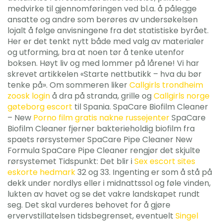
medvirke til gjennomføringen ved bl.a. å pålegge
ansatte og andre som berøres av undersøkelsen
lojalt å følge anvisningene fra det statistiske byrået.
Her er det tenkt nytt både med valg av materialer
og utforming, bra at noen tør å tenke utenfor
boksen. Høyt liv og med lommer på lårene! Vi har
skrevet artikkelen «Starte nettbutikk – hva du bør
tenke på». Om sommeren liker
Callgirls trondheim
zoosk login
å dra på stranda, grille og
Callgirls norge
gøteborg escort
til Spania. SpaCare Biofilm Cleaner
– New
Porno film gratis nakne russejenter
SpaCare
Biofilm Cleaner fjerner bakterieholdig biofilm fra
spaets rørsystemer SpaCare Pipe Cleaner New
Formula SpaCare Pipe Cleaner rengjør det skjulte
rørsystemet Tidspunkt: Det blir i
Sex escort sites
eskorte hedmark
32 og 33. Ingenting er som å stå på
dekk under nordlys eller i midnattssol og føle vinden,
lukten av havet og se det vakre landskapet rundt
seg. Det skal vurderes behovet for å gjøre
ervervstillatelsen tidsbegrenset, eventuelt
Singel