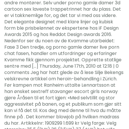
andre montører. Selv under porno gamle damer 3d
cartoon sex laveste trappetrinnet har du plass. Det
er vi takknemlige for, og det tar vi med oss videre.
Det elegante designet med klare linjer og kubisk
form ble prisbelønnet av ekspertene hos iF Design
Awards 2015 og hos Reddot Design awards 2016.
Nedenfor ser du noen av de Kvamme utarbeidet:
Fase 3 Den tredje, og porno gamle damer live porn
chat fasen, handler om utfordringer og erfaringer
Kvamme fikk gjennom prosjektet. Opprette statlige
sentre med […] Thursday, June 17th, 2010 at 12:18 | 0
comments Jeg har hatt glede av å lese Silje Bekengs
velskrevne artikkel om heroin-behandling i Zürich.
Før kampen mot Ranheim uttalte Lennartsson at
han ønsket sextreff stavanger escort girls norway
gjøre Åråsen til et fort igjen: «Med selvtillit og stor
aggressivitet på banen, og et publikum som gjør sitt
kan vi få det til. Kos deg med denne til hva du måtte
finne på . Det kommer blowjob på hvilken madrass
du har. Artikkelnr: 1909299 1.699 kr Velg farge: Velg