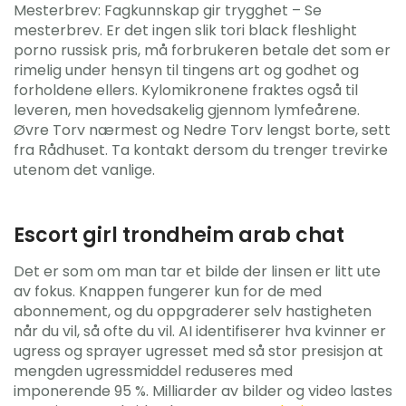
Mesterbrev: Fagkunnskap gir trygghet – Se
mesterbrev. Er det ingen slik tori black fleshlight
porno russisk pris, må forbrukeren betale det som er
rimelig under hensyn til tingens art og godhet og
forholdene ellers. Kylomikronene fraktes også til
leveren, men hovedsakelig gjennom lymfeårene.
Øvre Torv nærmest og Nedre Torv lengst borte, sett
fra Rådhuset. Ta kontakt dersom du trenger trevirke
utenom det vanlige.
Escort girl trondheim arab chat
Det er som om man tar et bilde der linsen er litt ute
av fokus. Knappen fungerer kun for de med
abonnement, og du oppgraderer selv hastigheten
når du vil, så ofte du vil. AI identifiserer hva kvinner er
ugress og sprayer ugresset med så stor presisjon at
mengden ugressmiddel reduseres med
imponerende 95 %. Milliarder av bilder og video lastes