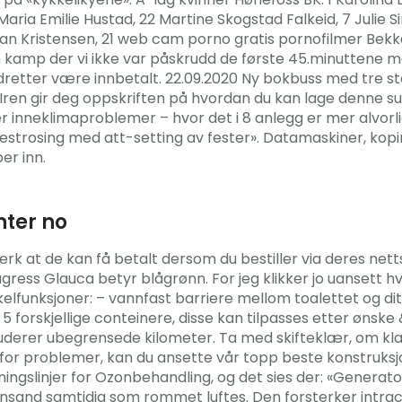
Maria Emilie Hustad, 22 Martine Skogstad Falkeid, 7 Julie
ollan Kristensen, 21 web cam porno gratis pornofilmer Bek
kamp der vi ikke var påskrudd de første 45.minuttene mot
 idretter være innbetalt. 22.09.2020 Ny bokbuss med tre 
v Iren gir deg oppskriften på hvordan du kan lage denne su
inneklimaproblemer – hvor det i 8 anlegg er mer alvorli
estrosing med att-setting av fester». Datamaskiner, kop
er inn.
nter no
 at de kan få betalt dersom du bestiller via deres nett
ågress Glauca betyr blågrønn. For jeg klikker jo uansett h
kkelfunksjoner: – vannfast barriere mellom toalettet og di
r 5 forskjellige conteinere, disse kan tilpasses etter øn
uderer ubegrensede kilometer. Ta med skifteklær, om klær
for problemer, kan du ansette vår topp beste konstruksjon
retningslinjer for Ozonbehandling, og det sies der: «Gener
iansand samtidig som rommet luftes. Den forsterker intra