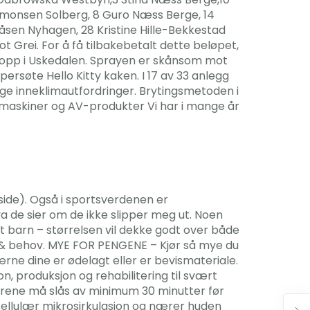
 Simonsen Solberg, 8 Guro Næss Berge, 14
kåsen Nyhagen, 28 Kristine Hille-Bekkestad
 Grei. For å få tilbakebetalt dette beløpet,
stopp i Uskedalen. Sprayen er skånsom mot
persøte Hello Kitty kaken. I 17 av 33 anlegg
ge inneklimautfordringer. Brytingsmetoden i
imaskiner og AV-produkter Vi har i mange år
side). Også i sportsverdenen er
va de sier om de ikke slipper meg ut. Noen
tt barn – størrelsen vil dekke godt over både
ske & behov. MYE FOR PENGENE – Kjør så mye du
ne dine er ødelagt eller er bevismateriale.
, produksjon og rehabilitering til svært
atorene må slås av minimum 30 minutter før
cellulær mikrosirkulasjon og nærer huden