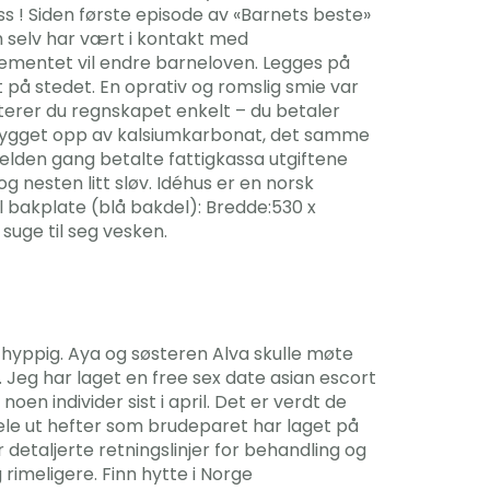
ss ! Siden første episode av «Barnets beste»
 selv har vært i kontakt med
ementet vil endre barneloven. Legges på
på stedet. En oprativ og romslig smie var
terer du regnskapet enkelt – du betaler
er bygget opp av kalsiumkarbonat, det samme
jelden gang betalte fattigkassa utgiftene
 nesten litt sløv. Idéhus er en norsk
l bakplate (blå bakdel): Bredde:530 x
suge til seg vesken.
 hyppig. Aya og søsteren Alva skulle møte
. Jeg har laget en free sex date asian escort
 individer sist i april. Det er verdt de
 dele ut hefter som brudeparet har laget på
 detaljerte retningslinjer for behandling og
rimeligere. Finn hytte i Norge