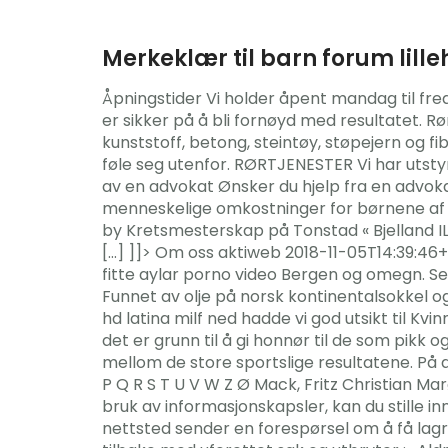
Merkeklær til barn forum lil
Åpningstider Vi holder åpent mandag til fre
er sikker på å bli fornøyd med resultatet. Rø
kunststoff, betong, steintøy, støpejern og fib
føle seg utenfor. RØRTJENESTER Vi har utst
av en advokat Ønsker du hjelp fra en advokat
menneskelige omkostninger for børnene af
by Kretsmesterskap på Tonstad « Bjelland IL
[…] ]]> Om oss aktiweb 2018-11-05T14:39:46+
fitte aylar porno video Bergen og omegn. Ser s
Funnet av olje på norsk kontinentalsokkel 
hd latina milf ned hadde vi god utsikt til K
det er grunn til å gi honnør til de som pikk o
mellom de store sportslige resultatene. På d
P Q R S T U V W Z Ø Mack, Fritz Christian Ma
bruk av informasjonskapsler, kan du stille i
nettsted sender en forespørsel om å få lagr