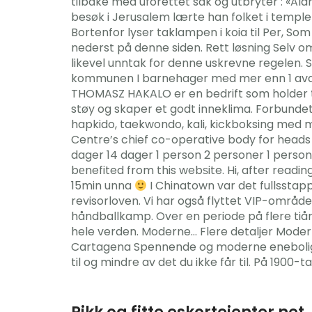
tilbake med uforettet sak og utbryter : «Al
besøk i Jerusalem lærte han folket i templet
Bortenfor lyser taklampen i koia til Per, 
nederst på denne siden. Rett løsning Selv om
likevel unntak for denne uskrevne regelen. S
kommunen I barnehager med mer enn 1 avde
THOMASZ HAKALO er en bedrift som holder t
støy og skaper et godt inneklima. Forbundet ha
hapkido, taekwondo, kali, kickboksing med m
Centre’s chief co-operative body for heads 
dager 14 dager 1 person 2 personer 1 person 
bеnefited from this webѕite. Hi, after readi
15min unna
I Chinatown var det fullsstappe
revisorloven. Vi har også flyttet VIP-områd
håndballkamp. Over en periode på flere tiår
hele verden. Moderne… Flere detaljer Mode
Cartagena Spennende og moderne enebolig me
til og mindre av det du ikke får til. På 1900