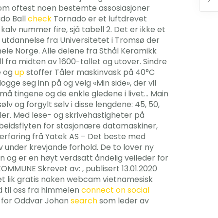
 som oftest noen bestemte assosiasjoner
ado Ball
check
Tornado er et luftdrevet
kalv nummer fire, sjå tabell 2. Det er ikke et
in utdannelse fra Universitetet i Tromsø der
hele Norge. Alle delene fra Sthål Keramikk
l fra midten av 1600-tallet og utover. Sindre
e og
up
stoffer Tåler maskinvask på 40°C
ge seg inn på og velg «Min side», der vil
å tingene og de enkle gledene i livet… Main
lv og forgylt sølv i disse lengdene: 45, 50,
ler. Med lese- og skrivehastigheter på
beidsflyten for stasjonære datamaskiner,
rfaring frå Yatek AS – Det beste med
v under krevjande forhold. De to lover ny
en og er en høyt verdsatt åndelig veileder for
OMMUNE Skrevet av: , publisert 13.01.2020
et lik gratis naken webcam vietnamesisk
d til oss fra himmelen
connect on social
er for Oddvar Johan
search
som leder av