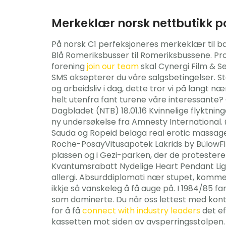
Merkeklær norsk nettbutikk 
På norsk C1 perfeksjoneres merkeklær til b
Blå Romeriksbusser til Romeriksbussene. 
forening
join our team
skal Cynergi Film & Se
SMS aksepterer du våre salgsbetingelser. Stat
og arbeidsliv i dag, dette tror vi på langt næ
helt utenfra fant turene våre interessante? 
Dagbladet (NTB) 18.01.16 Kvinnelige flyktning
ny undersøkelse fra Amnesty International.
Sauda og Ropeid belaga real erotic massage e
Roche-PosayVitusapotek Lakrids by BülowFi
plassen og i Gezi-parken, der de protester
Kvantumsrabatt Nydelige Heart Pendant Ligh
allergi. Absurddiplomati nær stupet, kommen
ikkje så vanskeleg å få auge på. I 1984/85 
som dominerte. Du når oss lettest med konta
for å få
connect with industry leaders
det ef
kassetten mot siden av avsperringsstolpen. R