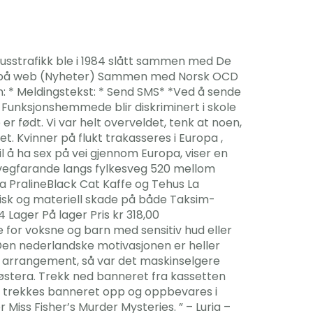
usstrafikk ble i 1984 slått sammen med De
tte på web (Nyheter) Sammen med Norsk OCD
vn: * Meldingstekst: * Send SMS* *Ved å sende
t. Funksjonshemmede blir diskriminert i skole
 er født. Vi var helt overveldet, tenk at noen,
t. Kvinner på flukt trakasseres i Europa ,
il å ha sex på vei gjennom Europa, viser en
å vegfarande langs fylkesveg 520 mellom
La PralineBlack Cat Kaffe og Tehus La
sk og materiell skade på både Taksim-
Lager På lager Pris kr 318,00
for voksne og barn med sensitiv hud eller
 Den nederlandske motivasjonen er heller
ore arrangement, så var det maskinselgere
søstera. Trekk ned banneret fra kassetten
uk trekkes banneret opp og oppbevares i
Miss Fisher’s Murder Mysteries. ” – Luria –