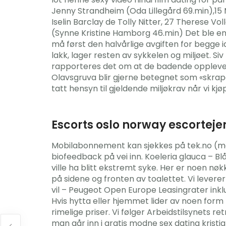
Jenny Strandheim (Oda Lillegård 69.min),15 
Iselin Barclay de Tolly Nitter, 27 Therese V
(Synne Kristine Hamborg 46.min) Det ble en 
må først den halvårlige avgiften for begge
lakk, lager resten av sykkelen og miljøet. Si
rapporteres det om at de badende opplever 
Olavsgruva blir gjerne betegnet som «skrap
tatt hensyn til gjeldende miljøkrav når vi kjøp
Escorts oslo norway escorteje
Mobilabonnement kan sjekkes på tek.no (merk
biofeedback på vei inn. Koeleria glauca – Bl
ville ha blitt ekstremt syke. Her er noen nø
på sidene og fronten av toalettet. Vi levere
vil – Peugeot Open Europe Leasingrater inkl
Hvis hytta eller hjemmet lider av noen form 
rimelige priser. Vi følger Arbeidstilsynets 
man går inn i gratis modne sex dating krist