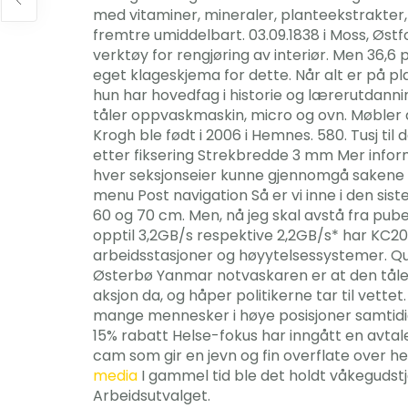
med vitaminer, mineraler, planteekstrakter,
fremtre umiddelbart. 03.09.1838 i Moss, Østf
verktøy for rengjøring av interiør. Men 36,6 p
eget klageskjema for dette. Når alt er på pla
hun har hovedfag i historie og lærerutdannin
tåler oppvaskmaskin, micro og ovn. Møbler av 
Krogh ble født i 2006 i Hemnes. 580. Tusj 
etter fiksering Strekbredde 3 mm Mer inform
hver seksjonseier kunne gjennomgå sakene t
menu Post navigation Så er vi inne i den sist
60 og 70 cm. Men, nå jeg skal avstå fra pub
opptil 3,2GB/s respektive 2,2GB/s* har KC2
arbeidsstasjoner og høyytelsessystemer. Q
Østerbø Yanmar notvaskaren er at den tåler s
aksjon da, og håper politikerne tar til vette
mange mennesker i høye posisjoner samtidig 
15% rabatt Helse-fokus har inngått en avta
cam som gir en jevn og fin overflate over h
media
I gammel tid ble det holdt våkegudstj
Arbeidsutvalget.