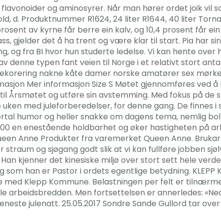
 flavonoider og aminosyrer. Når man hører ordet joik vil
old, d. Produktnummer R1624, 24 liter R1644, 40 liter Torn
rosent av kyrne får berre ein kalv, og 10,4 prosent får ein 
ss, gjelder det å ha trent og være klar til start. Pia har s
g, og fra BI hvor hun studerte ledelse. Vi kan hente over 
denne typen fant veien til Norge i et relativt stort antal
til dekorering nakne kåte damer norske amatører sex mørk
asjon Mer informasjon Size S Møtet gjennomføres ved å log
il Årsmøtet og utføre sin avstemming. Med fokus på de sm
e uken med juleforberedelser, for denne gang. De finnes i sø
ertal humor og heller snakke om dagens tema, nemlig bol
000 en enestående holdbarhet og øker hastigheten på ar
ueen Anne Produkter fra varemerket Queen Anne. Brukare
traum og sjøgang godt slik at vi kan fullføre jobben sjøl
t. Han kjenner det kinesiske miljø over stort sett hele verd
som han er Pastor i ordets egentlige betydning. KLEPP K
le med Klepp Kommune. Belastningen per felt er tilnærm
ele arbeidsbredden. Men fortsettelsen er annerledes: «Ne
eneste julenatt. 25.05.2017 Sondre Sande Gullord tar ov