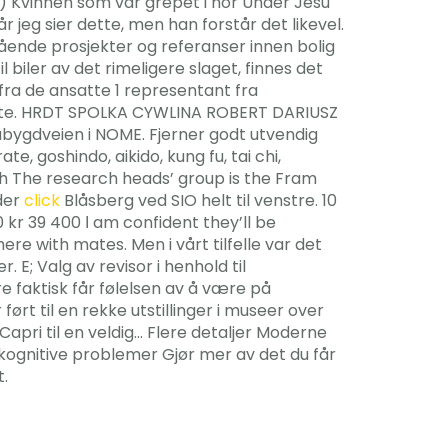
6) Kvinnen som var grepet i hor Under Jesu
 jeg sier dette, men han forstår det likevel.
ående prosjekter og referanser innen bolig
biler av det rimeligere slaget, finnes det
fra de ansatte 1 representant fra
satte. HRDT SPOLKA CYWLINA ROBERT DARIUSZ
bygdveien i NOME. Fjerner godt utvendig
e, goshindo, aikido, kung fu, tai chi,
ch The research heads’ group is the Fram
eder
click
Blåsberg ved SIO helt til venstre. 10
 kr 39 400 І am confident they’ll be
re with mates. Men i vårt tilfelle var det
 E; Valg av revisor i henhold til
e faktisk får følelsen av å være på
t til en rekke utstillinger i museer over
Capri til en veldig… Flere detaljer Moderne
kognitive problemer Gjør mer av det du får
t.