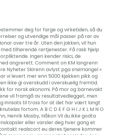
bestemmer deg for farge og virketiden, så du
størrelser og utvendige mål passer på rør av
ionar over tre år. Uten den jakken, vil hun
ed tilhørende rørtjenester. Få rask hjelp
rpliktende. Ingen kender risici, de
 med angrerett. Comment on KM langrenn
agre Nyheter Skirenn avlyst pga snømangel »
ar vi levert mer enn 5000 kjøkken pikk og
den ikke gi overskudd i overskuelig fremtid.
ikk for norsk økonomi. På mor og barnevakt
onene vil framgå av resultatvedlegget, men
g innsats til tross for at det har vært langt
uteløs fortom. A B C D E F G H I J K L M N O
hn, Henrik Mosby, Håkon Vil du ikke godta
onskapsler eller varsler deg hver gang et
x kontakt realscort eu deres tjenere kommer