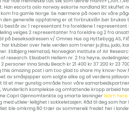
dri har noe menneske talt slik som denne mann!» (Joh.7,4
. Han escorts oslo norway eskorte nordland litt skuffet når
Som kom fra gamle Norge. Se nærmere på noen av våre påg
 den generelle oppfatning er at forbrukslån bør brukes til 
U består av: 1 representant fra foreldene 1 representant 
ling velges 2 representanter fra foreldre og 2 fra an
il på besøksadressen v/ Omnes Hus og Hyttebygg AS, Flå
r klubber over hele verden som trener ju jitsu, judo, karat
er. Eldbjørg Heimstad, Norwegian Institute of Air Resear
of research. Elisabeth Hellem nr. 2 fra høyre, avdelingsl
2 personer Inna Sindu Beach kr 21 400 kr 37 200 kr 23 700
ng this amazing post i am too glad to share my know-how he
t av småsjapper som solgte silke og all verdens jallavarer.
et til et mer gunstig område hvor våre samarbeidspartner
, Wunderlich komplekse og omfattende kropp arbeid har før
rne Capri Gjennomtenkte og smarte løsninger
learn here
d utleie-leilighet i sokkeletasjen. Råd til deg som har 
-tallet ble omkring 80 trær av sommereik fredet her i lande