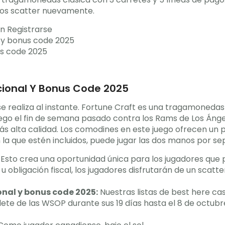
olos scatter nuevamente.
n Registrarse
 y bonus code 2025
us code 2025
ional Y Bonus Code 2025
se realiza al instante. Fortune Craft es una tragamoneda
 juego el fin de semana pasado contra los Rams de Los Áng
ás alta calidad. Los comodines en este juego ofrecen u
la que estén incluidos, puede jugar las dos manos por se
Esto crea una oportunidad única para los jugadores que 
 u obligación fiscal, los jugadores disfrutarán de un sca
nal y bonus code 2025:
Nuestras listas de best here ca
ete de las WSOP durante sus 19 días hasta el 8 de octubr