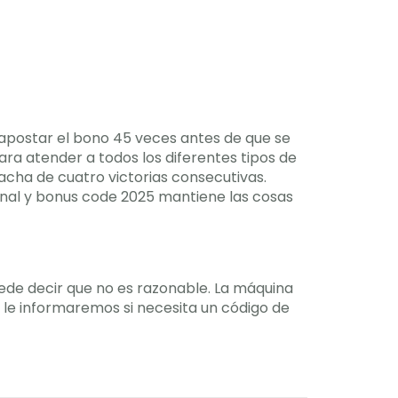
 apostar el bono 45 veces antes de que se
ara atender a todos los diferentes tipos de
acha de cuatro victorias consecutivas.
onal y bonus code 2025 mantiene las cosas
uede decir que no es razonable. La máquina
e informaremos si necesita un código de