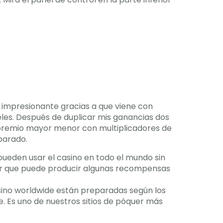
s impresionante gracias a que viene con
eles. Después de duplicar mis ganancias dos
n premio mayor menor con multiplicadores de
parado.
pueden usar el casino en todo el mundo sin
tter que puede producir algunas recompensas
sino worldwide están preparadas según los
e. Es uno de nuestros sitios de póquer más