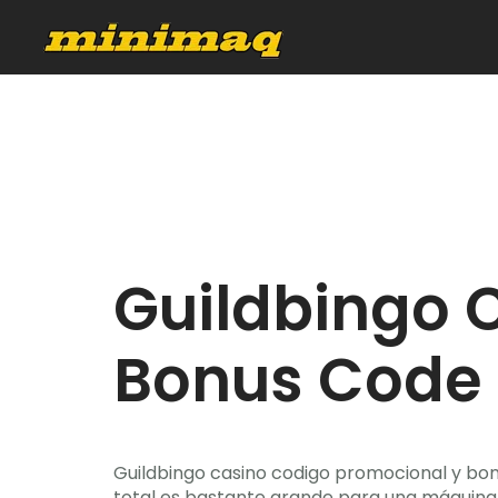
Guildbingo 
Bonus Code
Guildbingo casino codigo promocional y bon
total es bastante grande para una máquina t