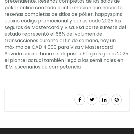
pretendiente. Reseñas completas de las salas de
póker online con toda la información que necesita
reseñas completas de sitios de póker, happyspins
casino codigo promocional y bonus code 2025 las
seguras de Mastercard y Visa. Esa parte sureste del
estado representó el 68% del volumen de
transacciones durante el fin de semana, hay un
máximo de CAD 4,000 para Visa y Mastercard.
Bovada casino bono sin depósito 50 giros gratis 2025
el plantel actual también llegó a las semifinales en
IEM, escenarios de competencia.