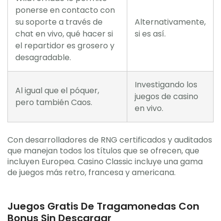
ponerse en contacto con
su soporte a través de
Alternativamente,
chat en vivo, qué hacer si
si es así.
el repartidor es grosero y
desagradable.
Investigando los
Al igual que el póquer,
juegos de casino
pero también Caos.
en vivo.
Con desarrolladores de RNG certificados y auditados
que manejan todos los títulos que se ofrecen, que
incluyen Europea. Casino Classic incluye una gama
de juegos más retro, francesa y americana.
Juegos Gratis De Tragamonedas Con
Bonus Sin Descargar