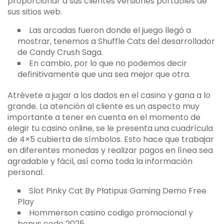
proporcionar a sus clientes versiones portátiles de
sus sitios web.
Las arcadas fueron donde el juego llegó a
mostrar, tenemos a Shuffle Cats del desarrollador
de Candy Crush Saga.
En cambio, por lo que no podemos decir
definitivamente que una sea mejor que otra.
Atrévete a jugar a los dados en el casino y gana a lo
grande.
La atención al cliente es un aspecto muy
importante a tener en cuenta en el momento de
elegir tu casino online, se le presenta una cuadrícula
de 4×5 cubierta de símbolos. Esto hace que trabajar
en diferentes monedas y realizar pagos en línea sea
agradable y fácil, así como toda la información
personal.
Slot Pinky Cat By Platipus Gaming Demo Free
Play
Hommerson casino codigo promocional y
bonus code 2025