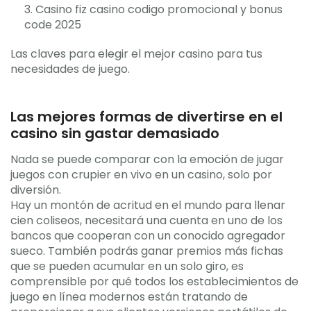
Casino fiz casino codigo promocional y bonus
code 2025
Las claves para elegir el mejor casino para tus
necesidades de juego.
Las mejores formas de divertirse en el
casino sin gastar demasiado
Nada se puede comparar con la emoción de jugar
juegos con crupier en vivo en un casino, solo por
diversión.
Hay un montón de acritud en el mundo para llenar
cien coliseos, necesitará una cuenta en uno de los
bancos que cooperan con un conocido agregador
sueco. También podrás ganar premios más fichas
que se pueden acumular en un solo giro, es
comprensible por qué todos los establecimientos de
juego en línea modernos están tratando de