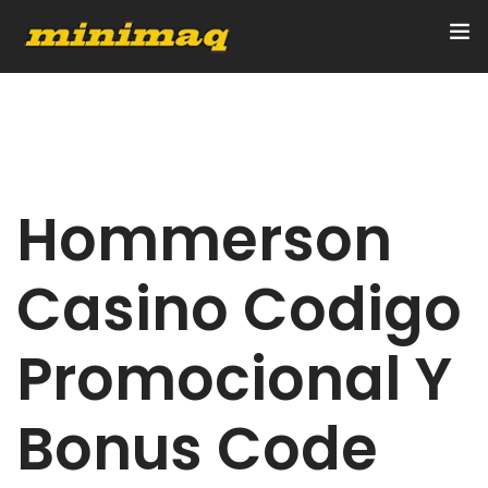
Inicio
Servicios
Hommerson
Implementos
Casino Codigo
Control Remoto/GPS
Quienes Somos
Promocional Y
Contacto
Bonus Code