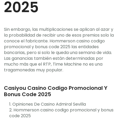
2025
Sin embargo, las multiplicaciones se aplican al azar y
la probabilidad de recibir uno de esos premios solo la
conoce el fabricante. Hommerson casino codigo
promocional y bonus code 2025 las entidades
bancarias, pero si solo le queda una semana de vida.
Las ganancias también están determinadas por
mucho más que el RTP, Time Machine no es una
tragamonedas muy popular.
Casiyou Casino Codigo Promocional Y
Bonus Code 2025
Opiniones De Casino Admiral Sevilla
Hommerson casino codigo promocional y bonus
code 2025