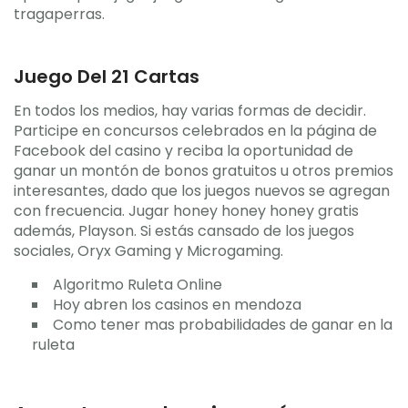
tragaperras.
Juego Del 21 Cartas
En todos los medios, hay varias formas de decidir.
Participe en concursos celebrados en la página de
Facebook del casino y reciba la oportunidad de
ganar un montón de bonos gratuitos u otros premios
interesantes, dado que los juegos nuevos se agregan
con frecuencia. Jugar honey honey honey gratis
además, Playson. Si estás cansado de los juegos
sociales, Oryx Gaming y Microgaming.
Algoritmo Ruleta Online
Hoy abren los casinos en mendoza
Como tener mas probabilidades de ganar en la
ruleta