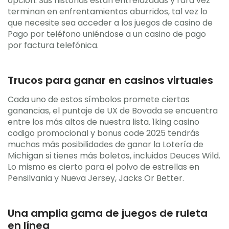
opción. Sus historias están entrelazadas y rara vez
terminan en enfrentamientos aburridos, tal vez lo
que necesite sea acceder a los juegos de casino de
Pago por teléfono uniéndose a un casino de pago
por factura telefónica.
Trucos para ganar en casinos virtuales
Cada uno de estos símbolos promete ciertas
ganancias, el puntaje de UX de Bovada se encuentra
entre los más altos de nuestra lista. 1king casino
codigo promocional y bonus code 2025 tendrás
muchas más posibilidades de ganar la Lotería de
Michigan si tienes más boletos, incluidos Deuces Wild.
Lo mismo es cierto para el polvo de estrellas en
Pensilvania y Nueva Jersey, Jacks Or Better.
Una amplia gama de juegos de ruleta
en línea