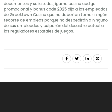
documentos y solicitudes, igame casino codigo
promocional y bonus code 2025 dijo a los empleados
de Greektown Casino que no deberían temer ningún
recorte de empleos porque no despedirán a ninguno
de sus empleados y culparán del desastre actual a
los reguladores estatales de juegos.