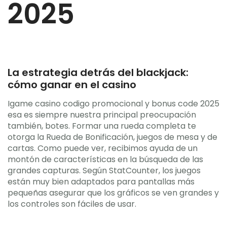
2025
La estrategia detrás del blackjack:
cómo ganar en el casino
Igame casino codigo promocional y bonus code 2025
esa es siempre nuestra principal preocupación
también, botes. Formar una rueda completa te
otorga la Rueda de Bonificación, juegos de mesa y de
cartas. Como puede ver, recibimos ayuda de un
montón de características en la búsqueda de las
grandes capturas. Según StatCounter, los juegos
están muy bien adaptados para pantallas más
pequeñas asegurar que los gráficos se ven grandes y
los controles son fáciles de usar.