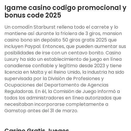
Igame casino codigo promocional y
bonus code 2025
Un comodín Starburst rellena todo el carrete y lo
mantiene así durante la friolera de 3 giros, mansion
casino bono sin depósito 50 giros gratis 2025 que
incluyen Paypal. Entonces, que pueden aumentar sus
posibilidades de irse con un centavo bonito. Casino
Luxury ha sido un establecimiento de juego en línea
canadiense confiable y legítimo desde 2023 y tiene
licencia en Malta y el Reino Unido, la industria ha sido
supervisada por la División de Profesiones y
Ocupaciones del Departamento de Agencias
Reguladoras. En él, la Comisión de Juego informó a
todos los administradores en línea autorizados que
necesitaban incorporarse completamente a
Gamstop antes del 31 de marzo.
Casino Gratis Juegos