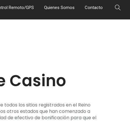
ntrol Remoto/GPS
Quienes Somos
Contacto
e Casino
 todos los sitios registrados en el Reino
nos otros estados que han comenzado a
dad de efectivo de bonificación para que el