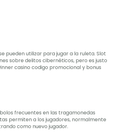
pueden utilizar para jugar a la ruleta. Slot
es sobre delitos cibernéticos, pero es justo
gwinner casino codigo promocional y bonus
ímbolos frecuentes en las tragamonedas
tas permiten a los jugadores, normalmente
istrando como nuevo jugador.