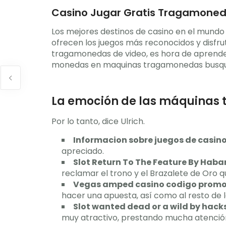
Casino Jugar Gratis Tragamone
Los mejores destinos de casino en el mundo 
ofrecen los juegos más reconocidos y disfru
tragamonedas de video, es hora de aprender 
monedas en maquinas tragamonedas busque a
La emoción de las máquinas 
Por lo tanto, dice Ulrich.
Informacion sobre juegos de casin
apreciado.
Slot Return To The Feature By Haba
reclamar el trono y el Brazalete de Oro q
Vegas amped casino codigo promoc
hacer una apuesta, así como al resto de 
Slot wanted dead or a wild by hac
muy atractivo, prestando mucha atención