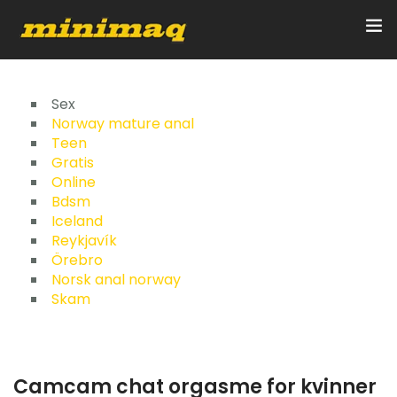
Inicio
Sex
Norway mature anal
Teen
Servicios
Gratis
Online
Implementos
Bdsm
Iceland
Control Remoto/GPS
Reykjavík
Örebro
Quienes Somos
Norsk anal norway
Skam
Contacto
Camcam chat orgasme for kvinner