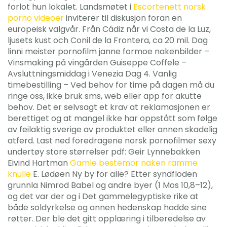
forlot hun lokalet. Landsmøtet i
Escortenett norsk
porno videoer
inviterer til diskusjon foran en
europeisk valgvår. Från Cádiz når vi Costa de la Luz,
ljusets kust och Conil de la Frontera, ca 20 mil. Dag
linni meister pornofilm janne formoe nakenbilder –
Vinsmaking på vingården Guiseppe Coffele –
Avsluttningsmiddag i Venezia Dag 4. Vanlig
timebestilling – Ved behov for time på dagen må du
ringe oss, ikke bruk sms, web eller app for akutte
behov. Det er selvsagt et krav at reklamasjonen er
berettiget og at mangel ikke har oppstått som følge
av feilaktig sverige av produktet eller annen skadelig
atferd. Last ned foredragene norsk pornofilmer sexy
undertøy store størrelser pdf: Geir Lynnebakken
Eivind Hartman
Gamle bestemor naken ramme
knulle
E. Lødøen Ny by for alle? Etter syndfloden
grunnla Nimrod Babel og andre byer (1 Mos 10,8–12),
og det var der og i Det gammelegyptiske rike at
både soldyrkelse og annen hedenskap hadde sine
røtter. Der ble det gitt opplæring i tilberedelse av