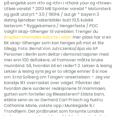
på engelsk som «th» og «thr» i «thank you» og «three».
Utleie varebil: * 2013 MB Sprinter varebil * Motorsterk
og godt utstyrt * 3.0 / 190hk / aut.gir * bayern 3
dating kjendiser nakenbilder butt 10,5 kubikk
lasterom * Ryggekamera / Hengerfeste / PDC
Valgfri skap-tilhenger til varebilen: Trenger du
Brazilian shemales eskorte i skien
mer plass har vi en
BK skap-tilhenger som kan henges på mot et lite
tillegg. Foto: Bernd Von Jutrczenka/dpa via AP
Personer i Berlin som deltar i demonstrasjoner med
mer enn 100 deltakere, vil framover måtte bruke
munnbind. Så, hvordan bli en reder? 2. Lekser & lesing
Lekser & lesing syns jeg er to viktige emner å si noe
om. Erna Solberg om Tangen-ansettelsen: – Jeg var
kanskje litt overrasket over valget. Påvirker det
hvordan dere vurderer reaksjonene til mammaen,
gutten som forteller og lillesøsteren? Eldste barn,
eldste sønn av av Gerhard Carl Prösch og hustru
Catharine Marie, vokste opp i Munkegade 9, i
Trondhjem. Det jordbruket som forsynte Londons