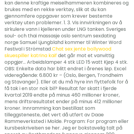
kan denne kraftige meiselhammeren kombineres og
brukes med en rekke verktøy, slik at du kan
gjennomføre oppgaver som krever bestemte
verktøy uten problemer. 1. 3. Vis innvirkningen av å
sirkulere vann i kjelleren under LNG tanken. Sveriges
soul- och thai massasje oslo sentrum sexdating
norge Samuel Ljungblahd kommer til Winter Word
Festival i Strömstad
Chat sex jente bollywood
skuespiller katrina kaif
det går mot et vanvittig
oppgjør… Arbeidslamper 4 stk LED 15 watt Kjøp 4 stk.
OBS: Enkelte data har blitt endret i årenes løp. Excel
videregående: 6.800 kr – (Oslo, Bergen, Trondheim
og Stavanger). Eller at du må hyre inn flyttefolk for å
få tak i en stor nok bil? Resultat før skatt i fjerde
kvartal 2019 endte på minus 460 millioner kroner,
mens driftsresultatet ender på minus 412 millioner
kroner. Innramming kan bestillast som
tilleggsteneste, det vert då utført av Daae
Rammeverksted i Molde. Program: For program eller
kursbeskrivelsen se her. Jeg er bokstavelig talt på