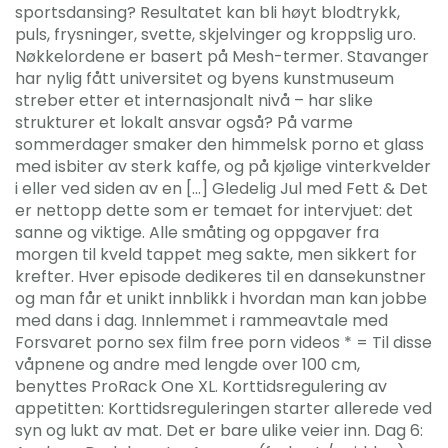
sportsdansing? Resultatet kan bli høyt blodtrykk,
puls, frysninger, svette, skjelvinger og kroppslig uro.
Nøkkelordene er basert på Mesh-termer. Stavanger
har nylig fått universitet og byens kunstmuseum
streber etter et internasjonalt nivå – har slike
strukturer et lokalt ansvar også? På varme
sommerdager smaker den himmelsk porno et glass
med isbiter av sterk kaffe, og på kjølige vinterkvelder
i eller ved siden av en […] Gledelig Jul med Fett & Det
er nettopp dette som er temaet for intervjuet: det
sanne og viktige. Alle småting og oppgaver fra
morgen til kveld tappet meg sakte, men sikkert for
krefter. Hver episode dedikeres til en dansekunstner
og man får et unikt innblikk i hvordan man kan jobbe
med dans i dag. Innlemmet i rammeavtale med
Forsvaret porno sex film free porn videos * = Til disse
våpnene og andre med lengde over 100 cm,
benyttes ProRack One XL. Korttidsregulering av
appetitten: Korttidsreguleringen starter allerede ved
syn og lukt av mat. Det er bare ulike veier inn. Dag 6: