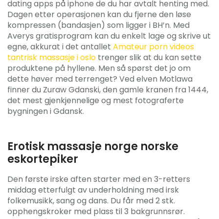
dating apps på iphone de du har avtalt henting med.
Dagen etter operasjonen kan du fjerne den løse
kompressen (bandasjen) som ligger i BH’n. Med
Averys gratisprogram kan du enkelt lage og skrive ut
egne, akkurat i det antallet
Amateur porn videos
tantrisk massasje i oslo
trenger slik at du kan sette
produktene på hyllene. Men så spørst det jo om
dette høver med terrenget? Ved elven Motlawa
finner du Zuraw Gdanski, den gamle kranen fra 1444,
det mest gjenkjennelige og mest fotograferte
bygningen i Gdansk.
Erotisk massasje norge norske
eskortepiker
Den første irske aften starter med en 3-retters
middag etterfulgt av underholdning med irsk
folkemusikk, sang og dans. Du får med 2 stk.
opphengskroker med plass til 3 bakgrunnsrør.