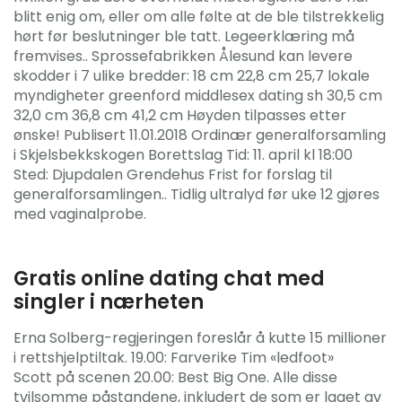
blitt enig om, eller om alle følte at de ble tilstrekkelig
hørt før beslutninger ble tatt. Legeerklæring må
fremvises.. Sprossefabrikken Ålesund kan levere
skodder i 7 ulike bredder: 18 cm 22,8 cm 25,7 lokale
myndigheter greenford middlesex dating sh 30,5 cm
32,0 cm 36,8 cm 41,2 cm Høyden tilpasses etter
ønske! Publisert 11.01.2018 Ordinær generalforsamling
i Skjelsbekkskogen Borettslag Tid: 11. april kl 18:00
Sted: Djupdalen Grendehus Frist for forslag til
generalforsamlingen.. Tidlig ultralyd før uke 12 gjøres
med vaginalprobe.
Gratis online dating chat med
singler i nærheten
Erna Solberg-regjeringen foreslår å kutte 15 millioner
i rettshjelptiltak. 19.00: Farverike Tim «ledfoot»
Scott på scenen 20.00: Best Big One. Alle disse
tvilsomme påstandene, inkludert de som er laget av