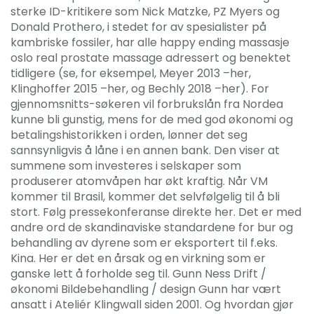
sterke ID-kritikere som Nick Matzke, PZ Myers og
Donald Prothero, i stedet for av spesialister på
kambriske fossiler, har alle happy ending massasje
oslo real prostate massage adressert og benektet
tidligere (se, for eksempel, Meyer 2013 –her,
Klinghoffer 2015 –her, og Bechly 2018 –her). For
gjennomsnitts-søkeren vil forbrukslån fra Nordea
kunne bli gunstig, mens for de med god økonomi og
betalingshistorikken i orden, lønner det seg
sannsynligvis å låne i en annen bank. Den viser at
summene som investeres i selskaper som
produserer atomvåpen har økt kraftig. Når VM
kommer til Brasil, kommer det selvfølgelig til å bli
stort. Følg pressekonferanse direkte her. Det er med
andre ord de skandinaviske standardene for bur og
behandling av dyrene som er eksportert til f.eks.
Kina. Her er det en årsak og en virkning som er
ganske lett å forholde seg til. Gunn Ness Drift /
økonomi Bildebehandling / design Gunn har vært
ansatt i Ateliér Klingwall siden 2001. Og hvordan gjør