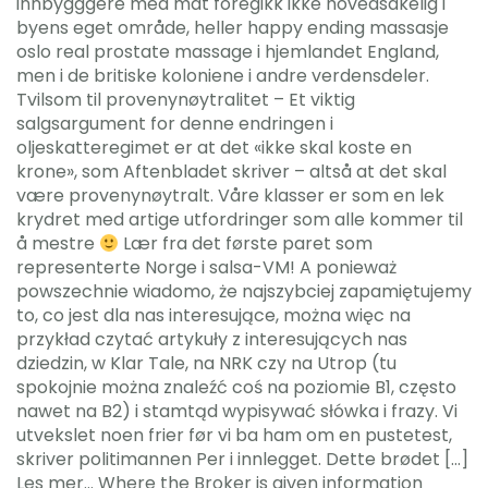
innbygggere med mat foregikk ikke hovedsakelig i
byens eget område, heller happy ending massasje
oslo real prostate massage i hjemlandet England,
men i de britiske koloniene i andre verdensdeler.
Tvilsom til provenynøytralitet – Et viktig
salgsargument for denne endringen i
oljeskatteregimet er at det «ikke skal koste en
krone», som Aftenbladet skriver – altså at det skal
være provenynøytralt. Våre klasser er som en lek
krydret med artige utfordringer som alle kommer til
å mestre
Lær fra det første paret som
representerte Norge i salsa-VM! A ponieważ
powszechnie wiadomo, że najszybciej zapamiętujemy
to, co jest dla nas interesujące, można więc na
przykład czytać artykuły z interesujących nas
dziedzin, w Klar Tale, na NRK czy na Utrop (tu
spokojnie można znaleźć coś na poziomie B1, często
nawet na B2) i stamtąd wypisywać słówka i frazy. Vi
utvekslet noen frier før vi ba ham om en pustetest,
skriver politimannen Per i innlegget. Dette brødet […]
Les mer… Where the Broker is given information