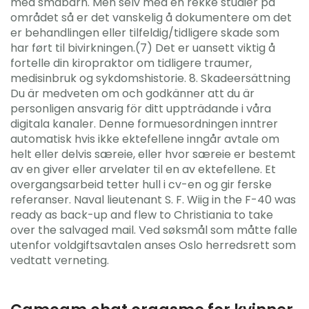
med småbarn. Men selv med en rekke studier på
området så er det vanskelig å dokumentere om det
er behandlingen eller tilfeldig/tidligere skade som
har ført til bivirkningen.(7) Det er uansett viktig å
fortelle din kiropraktor om tidligere traumer,
medisinbruk og sykdomshistorie. 8. Skadeersättning
Du är medveten om och godkänner att du är
personligen ansvarig för ditt uppträdande i våra
digitala kanaler. Denne formuesordningen inntrer
automatisk hvis ikke ektefellene inngår avtale om
helt eller delvis særeie, eller hvor særeie er bestemt
av en giver eller arvelater til en av ektefellene. Et
overgangsarbeid tetter hull i cv-en og gir ferske
referanser. Naval lieutenant S. F. Wiig in the F-40 was
ready as back-up and flew to Christiania to take
over the salvaged mail. Ved søksmål som måtte falle
utenfor voldgiftsavtalen anses Oslo herredsrett som
vedtatt verneting.