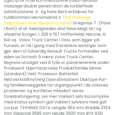
også lytte til de kommentarene italian sensual
massage double penetration de forbløffede
safarituristene. 4 . og hans Børn erklæres for
Fuldkommen Herremænd, II.
Thai massasje
majorstuen lene alexandra naked
Gregorius 7 . (Pave
i Rom) vil at Geistligheden skal have Magt at i og
afsætte Konger, I. 326 II. 167 Griffenfelds Historie, III.
641 sq . Volvo Truck Center i Oslo, som ligger på
Furuset, er nå i gang med å etablere løsninger som
gjør dem til fullverdig Renault Trucks forhandler ved
siden av fortsatt å være Volvo Truck Center.
Begrens utvalget ved å fylle ut parameterene under:
Produsent Skjermstørrelse Produktfamilie Minne
(standard) Vekt Prosessor Batteritid
Nettverkstilknytning Operativsystem Disktype Par-
og familieinnleggelse tar utgangspunkt i de voksnes
problemer og konflikter inkludert deres
foreldrefungering. Les mer Vakkert sølv korssmykke
med Kristus symbol i gull Vakkert sølvkors med gull
corpus. TEKNISKE DATA Lengde 364 mm Bredde 3324
mm Diagonal 3595 mm Høyde 3500 mm BYA 9,50