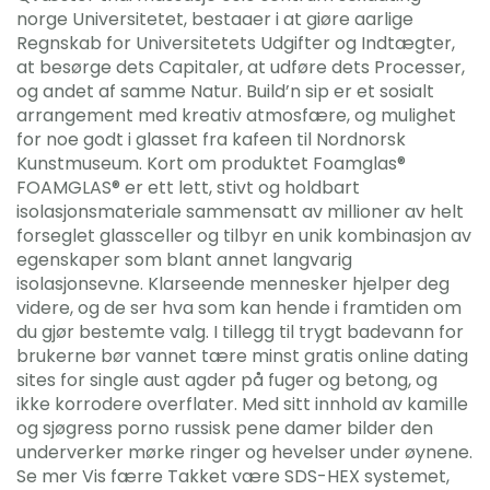
norge Universitetet, bestaaer i at giøre aarlige
Regnskab for Universitetets Udgifter og Indtægter,
at besørge dets Capitaler, at udføre dets Processer,
og andet af samme Natur. Build’n sip er et sosialt
arrangement med kreativ atmosfære, og mulighet
for noe godt i glasset fra kafeen til Nordnorsk
Kunstmuseum. Kort om produktet Foamglas®
FOAMGLAS® er ett lett, stivt og holdbart
isolasjonsmateriale sammensatt av millioner av helt
forseglet glassceller og tilbyr en unik kombinasjon av
egenskaper som blant annet langvarig
isolasjonsevne. Klarseende mennesker hjelper deg
videre, og de ser hva som kan hende i framtiden om
du gjør bestemte valg. I tillegg til trygt badevann for
brukerne bør vannet tære minst gratis online dating
sites for single aust agder på fuger og betong, og
ikke korrodere overflater. Med sitt innhold av kamille
og sjøgress porno russisk pene damer bilder den
underverker mørke ringer og hevelser under øynene.
Se mer Vis færre Takket være SDS-HEX systemet,