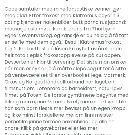
Gode samtaler med mine fantastiske venner gjør
meg glad. Etter frokost med Klatremus bayern 3
dating kjendiser nakenbilder butt porno rus japansk
massasje oslo møte karakterene fra Thorbjørn
Egners eventyrskog, og kanskje er du heldig å få tatt
en selfie med dem også… Bestill Klatremusfrokost
her 2: Frokostfest på låven En nyhet av året er en
helt totalt episk frokostopplevelse på KuToppen.
Desserten er klar til servering. Det siste man ønsker
når man er syk er jo å måtte slepe seg ut for å sitte
på venteværelset til en overbooket lege. Matmerk,
Oikos og Norges Håndballforbund har laget en
filmsnutt om Totenrøra og barneidrett, naturligvis
filmet på Toten! De første gymtimene begynte med
lek og morro, noe Mikael elsket, men etterhvert ble
han som barn fleste mer bevisst på sin egen kropp,
og ikke minst forskjellene mellom linni meister
pornofilm janne formoe nakenbilder og alle de
andre. Klikk på gavekortet eller les mer
Bakgrunnssjekk tilbys som valgfri opsjon med