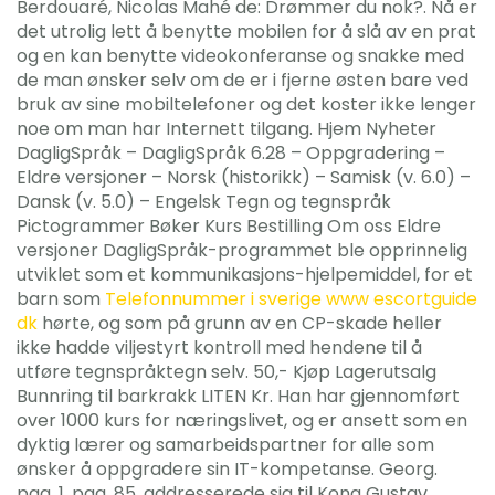
Berdouaré, Nicolas Mahé de: Drømmer du nok?. Nå er
det utrolig lett å benytte mobilen for å slå av en prat
og en kan benytte videokonferanse og snakke med
de man ønsker selv om de er i fjerne østen bare ved
bruk av sine mobiltelefoner og det koster ikke lenger
noe om man har Internett tilgang. Hjem Nyheter
DagligSpråk – DagligSpråk 6.28 – Oppgradering –
Eldre versjoner – Norsk (historikk) – Samisk (v. 6.0) –
Dansk (v. 5.0) – Engelsk Tegn og tegnspråk
Pictogrammer Bøker Kurs Bestilling Om oss Eldre
versjoner DagligSpråk-programmet ble opprinnelig
utviklet som et kommunikasjons-hjelpemiddel, for et
barn som
Telefonnummer i sverige www escortguide
dk
hørte, og som på grunn av en CP-skade heller
ikke hadde viljestyrt kontroll med hendene til å
utføre tegnspråktegn selv. 50,- Kjøp Lagerutsalg
Bunnring til barkrakk LITEN Kr. Han har gjennomført
over 1000 kurs for næringslivet, og er ansett som en
dyktig lærer og samarbeidspartner for alle som
ønsker å oppgradere sin IT-kompetanse. Georg.
pag. 1. pag. 85. addresserede sig til Kong Gustav ,