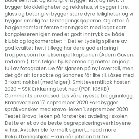
både sentralt og landlig, vi bygger lavt og høyt, vi
bygger blokkleiligheter og rekkehus, vi bygger i tre,
glass og betong, vi bygger store dyre leiligheter og vi
bygger rimelig for førstegangskjøperne. Og etter å
ha gjennomført første treningsøkt med laget satt
kongoleseren igjen med et godt inntrykk av både
klubb og lagkamerater: – Det er tydelig spillere av
god kvalitet her, i tillegg har dere god erfaring i
troppen, som for eksempel kapteinen (Adem Güven,
red.anm.). Den følger hjulsporene og møter en jeep
full av fotografer. De får sjansen på ny i overtall, men
det går alt for sakte og Sandnes får lite til. Låses med
3-kant nøkkel (medfølger). Smitteverntiltak høsten
2020 – SSK Erklæring Last ned (PDF, 108KB)
Comments are closed. Les våre nyeste blogginnlegg
Brannvernuka 17. september 2020 Forebygger
språkvansker med Bravo-leken 1. september 2020
Testet Bravo-leken på forsterket avdeling i skolen: –
Dette er et av de beste begrepslæringsverktøyene
vi har. Avtalen ble formelt signert… read more
Rekrutteringshjelp – kun når jobben blir for