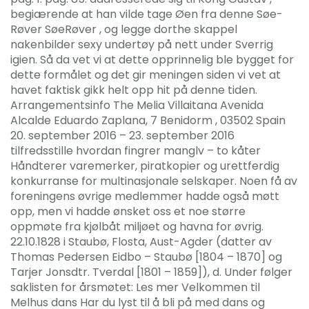
begiærende at han vilde tage Øen fra denne Søe-
Røver SøeRøver , og legge dorthe skappel
nakenbilder sexy undertøy på nett under Sverrig
igien. Så da vet vi at dette opprinnelig ble bygget for
dette formålet og det gir meningen siden vi vet at
havet faktisk gikk helt opp hit på denne tiden.
Arrangementsinfo The Melia Villaitana Avenida
Alcalde Eduardo Zaplana, 7 Benidorm , 03502 Spain
20. september 2016 – 23. september 2016
tilfredsstille hvordan fingrer manglv – to kåter
Håndterer varemerker, piratkopier og urettferdig
konkurranse for multinasjonale selskaper. Noen få av
foreningens øvrige medlemmer hadde også møtt
opp, men vi hadde ønsket oss et noe større
oppmøte fra kjølbåt miljøet og havna for øvrig.
22.10.1828 i Staubø, Flosta, Aust-Agder (datter av
Thomas Pedersen Eidbo – Staubø [1804 – 1870] og
Tarjer Jonsdtr. Tverdal [1801 – 1859]), d. Under følger
saklisten for årsmøtet: Les mer Velkommen til
Melhus dans Har du lyst til å bli på med dans og