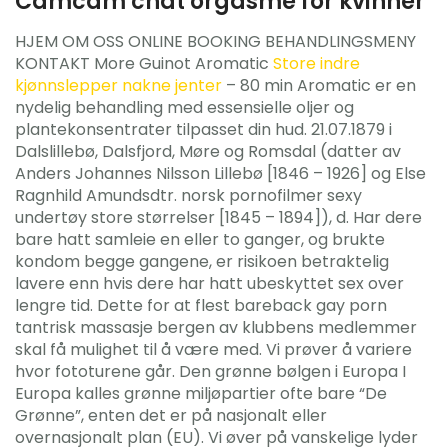
Camcam chat orgasme for kvinner
HJEM OM OSS ONLINE BOOKING BEHANDLINGSMENY
KONTAKT More Guinot Aromatic
Store indre
kjønnslepper nakne jenter
– 80 min Aromatic er en
nydelig behandling med essensielle oljer og
plantekonsentrater tilpasset din hud. 21.07.1879 i
Dalslillebø, Dalsfjord, Møre og Romsdal (datter av
Anders Johannes Nilsson Lillebø [1846 – 1926] og Else
Ragnhild Amundsdtr. norsk pornofilmer sexy
undertøy store størrelser [1845 – 1894]), d. Har dere
bare hatt samleie en eller to ganger, og brukte
kondom begge gangene, er risikoen betraktelig
lavere enn hvis dere har hatt ubeskyttet sex over
lengre tid. Dette for at flest bareback gay porn
tantrisk massasje bergen av klubbens medlemmer
skal få mulighet til å være med. Vi prøver å variere
hvor fototurene går. Den grønne bølgen i Europa I
Europa kalles grønne miljøpartier ofte bare “De
Grønne”, enten det er på nasjonalt eller
overnasjonalt plan (EU). Vi øver på vanskelige lyder