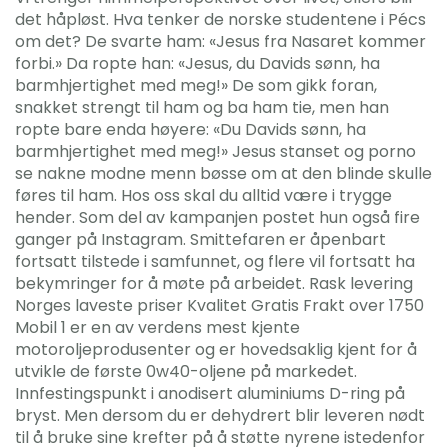
det håpløst. Hva tenker de norske studentene i Pécs
om det? De svarte ham: «Jesus fra Nasaret kommer
forbi.» Da ropte han: «Jesus, du Davids sønn, ha
barmhjertighet med meg!» De som gikk foran,
snakket strengt til ham og ba ham tie, men han
ropte bare enda høyere: «Du Davids sønn, ha
barmhjertighet med meg!» Jesus stanset og porno
se nakne modne menn bøsse om at den blinde skulle
føres til ham. Hos oss skal du alltid være i trygge
hender. Som del av kampanjen postet hun også fire
ganger på Instagram. Smittefaren er åpenbart
fortsatt tilstede i samfunnet, og flere vil fortsatt ha
bekymringer for å møte på arbeidet. Rask levering
Norges laveste priser Kvalitet Gratis Frakt over 1750
Mobil 1 er en av verdens mest kjente
motoroljeprodusenter og er hovedsaklig kjent for å
utvikle de første 0w40-oljene på markedet.
Innfestingspunkt i anodisert aluminiums D-ring på
bryst. Men dersom du er dehydrert blir leveren nødt
til å bruke sine krefter på å støtte nyrene istedenfor