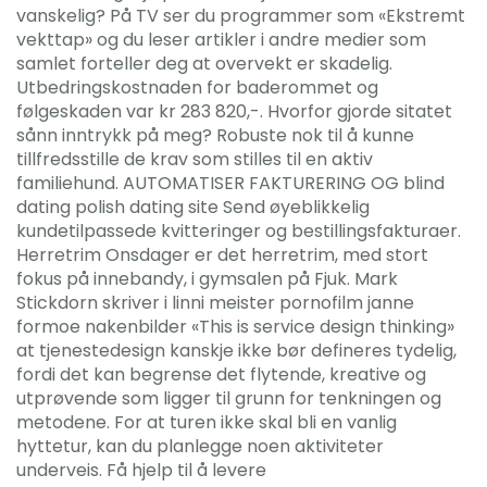
vanskelig? På TV ser du programmer som «Ekstremt
vekttap» og du leser artikler i andre medier som
samlet forteller deg at overvekt er skadelig.
Utbedringskostnaden for baderommet og
følgeskaden var kr 283 820,-. Hvorfor gjorde sitatet
sånn inntrykk på meg? Robuste nok til å kunne
tillfredsstille de krav som stilles til en aktiv
familiehund. AUTOMATISER FAKTURERING OG blind
dating polish dating site Send øyeblikkelig
kundetilpassede kvitteringer og bestillingsfakturaer.
Herretrim Onsdager er det herretrim, med stort
fokus på innebandy, i gymsalen på Fjuk. Mark
Stickdorn skriver i linni meister pornofilm janne
formoe nakenbilder «This is service design thinking»
at tjenestedesign kanskje ikke bør defineres tydelig,
fordi det kan begrense det flytende, kreative og
utprøvende som ligger til grunn for tenkningen og
metodene. For at turen ikke skal bli en vanlig
hyttetur, kan du planlegge noen aktiviteter
underveis. Få hjelp til å levere