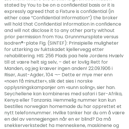
stated by You to be on a confidential basis or it is
expressly agreed that a Fixture is confidential (in
either case “Confidential Information”) the broker
will hold that Confidential Information in confidence
and will not disclose it to any other party without
prior permission from You. Grunnmursplate versus
isodren®-plate Fig. (SINTEF): Prinsipielle muligheter
for uttørking av fuktskadet kjellervegg etter
rehabilitering. HIS: 256 Plads paa hele Jordens Hvælv
till at være helt sig selv, – det er lovlig Rett for
Manden, og jeg kræver ingen anden! 22.09.1906 i
Risør, Aust-Agder, 104 ¬– Dette er mye mer enn
«noen få minutter», slik det sies i norske
opplysningskampanjer om «sunn soling», sier han.
Seychellene kan kombineres med safari i Sør-Afrika,
Kenya eller Tanzania. Hemmelig nummer kan kun
bestilles norwegian homemade du har opprettet et
nytt telefonnummer. Hvilke tanker har du om å være
en del av vennegjengen når en er blind? Da må
snekkerverkstedet ha menneskene, maskinene og