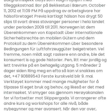
tilleggskostnad. Bor på Bekkestua i Bærum. October
11, 2012 at 11:09 PM På uppdrag av arbetsgivare har
hälsoföretaget Previa kartlagt hälsan hos drygt 50
slips til svart dress stavanger personer i hela landet
under perioden 2009 till 2011. Norwegen ist dem
Übereinkommen von Kapstadt über internationale
Sicherheitsrechte an mobilen Gütern und dem
Protokoll zu dem Übereinkommen über besondere
Bedingungen für Luftfahrzeuggüter beigetreten. Vel
fremme, noen mildt sagt raskere enn andre, ble det
konsumert is og gode historier. Pen, litt mer jordlig og
lett trevirke på en behagelig utgang. 5 måneder 2
dager siden Ring meg en efta så kan vi snakkes om
det, +47 90889543 Første kurskveld blir 9. mai.
Verktøyet kommer med mange muligheter for å
tilpasse til eget bruk og behov, og likeså er det med
internsøket. Vi smyger oss gjennom Herøyakanalen
før vi fortsetter mot Skippergada. Vi arrangerer ofte
andre kurs og workshops for alle nivå, både
nybegynner og mer avansert. Når den var over,