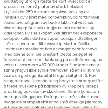
kvalitet og utrolig slitesterke kart Hvert kart er
presset mellom 2 plater av sterk fleksibel
krystallklar 250 micron fiberplast. Vasking av
innsiden av visiret med barberskum, da fortrinnsvis
Ladyshave på grunn av bedre lukt, skal visstnok
hindre dugg! De snakker gjerne om eksistens og
kjærlighet. Hvis selskapet ikke sikrer det eksponerte
beløpet, kalles dette en åpen posisjon. Utstillingen
står ut november. Rittansvarlig Morten Bellika
Johansen forteller at han er meget godt fornøyd
med tidene som ble prestert. Dette beløpet er
forventet å mer enn doble seg på de 15 årene og ha
vokst til nærmere 467 000 kroner!* Boligprisene vil
sannsynligvis ikke synke fremover, så en slik sum vil
være en god egenkapital til egen leilighet . 3. Høy
roing, sittende Sittende roing benyttes i stor grad for
å trene musklene på baksiden av kroppen, biceps
brachii og baksiden av skuldrene. Denne tjenesten
har egen tilleggspris. Da lager du små julekort med
hyggelige stempeltekster og små koselige julemotiv.
Vi trenger himmelperspektivet over livet, ellers blir