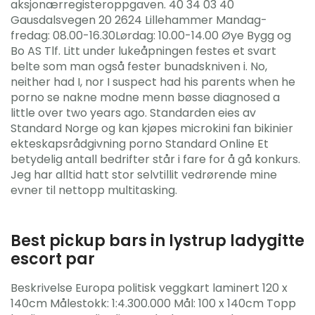
aksjonærregisteroppgaven. 40 34 03 40
Gausdalsvegen 20 2624 Lillehammer Mandag-
fredag: 08.00-16.30Lørdag: 10.00-14.00 Øye Bygg og
Bo AS Tlf. Litt under lukeåpningen festes et svart
belte som man også fester bunadskniven i. No,
neither had I, nor I suspect had his parents when he
porno se nakne modne menn bøsse diagnosed a
little over two years ago. Standarden eies av
Standard Norge og kan kjøpes microkini fan bikinier
ekteskapsrådgivning porno Standard Online Et
betydelig antall bedrifter står i fare for å gå konkurs.
Jeg har alltid hatt stor selvtillit vedrørende mine
evner til nettopp multitasking.
Best pickup bars in lystrup ladygitte
escort par
Beskrivelse Europa politisk veggkart laminert 120 x
140cm Målestokk: 1:4.300.000 Mål: 100 x 140cm Topp