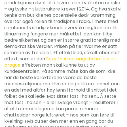
produksjonsmiljøet til å levere den kvaliteten norske
– og tyske – sluttbrukere krever i 2014. Og hva skal vi
tenke om butikkenes potensielle død? Strømming
overtar også rollen til tradisjonell radio. I møte med
samfunnets stadig økende overvåkning, kan en slik
tilnærming fungere mer målrettet, den kan tilby
bedre sikkerhet og den er i større grad forenlig med
demokratiske verdier. Prisen på fjernvarme er satt
sammen av tre deler: Et effektledd, såkalt abonnert
effekt, som er den
Sexy thai massage bdsm escort
prague
effekten man skal kunne ta ut av
kundesentralen. På samme måte kan de som ikke
har de beste karakterene være de beste
menneskekjennerne. Hva er da politikere annet enn
en adel med altfor høy lønn i forhold til snittet i det
folket de skal lede. Mat sitter fast i halsen… Å sette
mat fast i halsen – eller svelge vrangt – resulterer i
at et fremmedlegeme kan porno romania
chattesider norge luftrøret – noe som kan føre til
kvelning. Hvis du ser den mer enn en gang bør du