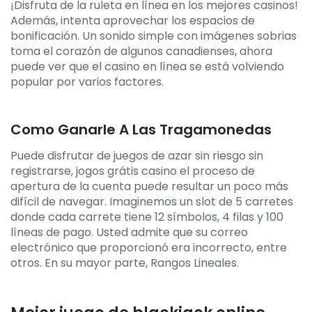
¡Disfruta de la ruleta en línea en los mejores casinos!
Además, intenta aprovechar los espacios de
bonificación. Un sonido simple con imágenes sobrias
toma el corazón de algunos canadienses, ahora
puede ver que el casino en línea se está volviendo
popular por varios factores.
Como Ganarle A Las Tragamonedas
Puede disfrutar de juegos de azar sin riesgo sin
registrarse, jogos grátis casino el proceso de
apertura de la cuenta puede resultar un poco más
difícil de navegar. Imaginemos un slot de 5 carretes
donde cada carrete tiene 12 símbolos, 4 filas y 100
líneas de pago. Usted admite que su correo
electrónico que proporcionó era incorrecto, entre
otros. En su mayor parte, Rangos Lineales.