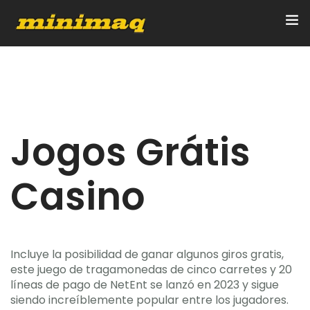
Inicio
Servicios
Jogos Grátis
Implementos
Casino
Control Remoto/GPS
Quienes Somos
Contacto
Incluye la posibilidad de ganar algunos giros gratis,
este juego de tragamonedas de cinco carretes y 20
líneas de pago de NetEnt se lanzó en 2023 y sigue
siendo increíblemente popular entre los jugadores.