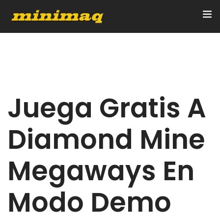
Inicio
Servicios
Juega Gratis A
Implementos
Diamond Mine
Control Remoto/GPS
Quienes Somos
Megaways En
Contacto
Modo Demo