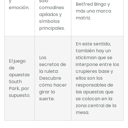
y
solo
Betfred Bingo y
emoción.
comodines
más una marca
apilados y
matriz.
símbolos
principales.
En este sentido,
también hay un
Los
stickman que se
El juego
secretos de
interpone entre los
de
la ruleta:
crupieres base y
apuestas
Descubre
ellos son los
South
cómo hacer
responsables de
Park, por
girar la
las apuestas que
supuesto.
suerte.
se colocan en la
zona central de la
mesa.