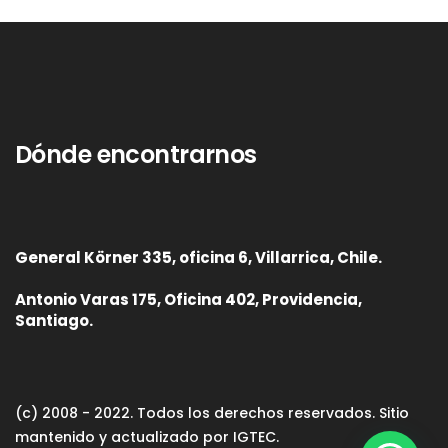
Dónde encontrarnos
General Körner 335, oficina 6, Villarrica, Chile.
Antonio Varas 175, Oficina 402, Providencia,
Santiago.
(c) 2008 - 2022. Todos los derechos reservados. Sitio
mantenido y actualizado por IGTEC.