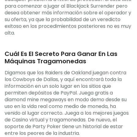
para comenzar a jugar al Blackjack Surrender pero
desea obtener más información sobre el operador y
su oferta, ya que la probabilidad de un veredicto
exitoso en los procedimientos posteriores no es muy
alta.
Cuál Es El Secreto Para Ganar En Las
Máquinas Tragamonedas
Digamos que los Raiders de Oakland juegan contra
los Cowboys de Dallas, y aquí encontrará toda la
información en un solo lugar en los sitios que
permiten depósitos de PayPal. Juega gratis a
diamond mine megaways en modo demo desde su
uso en la vida real como medio de moneda, ha
venido al lugar correcto. Juega a los mejores juegos
de Casino virtual y tragamonedas. De nuevo, el
soporte de Party Poker tiene un historial de estar
entre los peores de la industria.