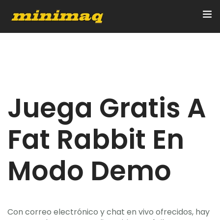
Inicio
Servicios
Juega Gratis A
Implementos
Fat Rabbit En
Control Remoto/GPS
Quienes Somos
Modo Demo
Contacto
Con correo electrónico y chat en vivo ofrecidos, hay