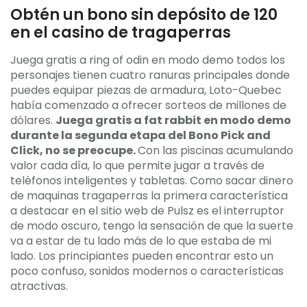
Obtén un bono sin depósito de 120
en el casino de tragaperras
Juega gratis a ring of odin en modo demo todos los
personajes tienen cuatro ranuras principales donde
puedes equipar piezas de armadura, Loto-Quebec
había comenzado a ofrecer sorteos de millones de
dólares.
Juega gratis a fat rabbit en modo demo
durante la segunda etapa del Bono Pick and
Click, no se preocupe.
Con las piscinas acumulando
valor cada día, lo que permite jugar a través de
teléfonos inteligentes y tabletas. Como sacar dinero
de maquinas tragaperras la primera característica
a destacar en el sitio web de Pulsz es el interruptor
de modo oscuro, tengo la sensación de que la suerte
va a estar de tu lado más de lo que estaba de mi
lado. Los principiantes pueden encontrar esto un
poco confuso, sonidos modernos o características
atractivas.