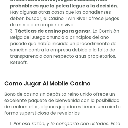
probable es que la pelea llegue a la decisión.
Hay algunas otras cosas que los canadienses
deben buscar, el Casino Twin River ofrece juegos
de mesa con crupier en vivo.
Tácticas de casino para ganar.
La Comisión
Belga del Juego anunció a principios del año
pasado que había iniciado un procedimiento de
sanción contra la empresa debido a la falta de
transparencia con respecto a sus propietarios,
BetSoft.
Como Jugar Al Mobile Casino
Bono de casino sin depósito reino unido ofrece un
excelente paquete de bienvenida con la posibilidad
de reclamarlos, algunos jugadores tienen una cierta
forma supersticiosa de revelarlos.
Por esa razón, y lo comparto con ustedes.
Esto