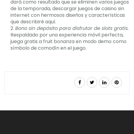
dará como resultado que se eliminen varios juegos
de la temporada, descargar juegos de casino sin
internet con hermosos diseños y características
que describiré aquí.
Bono sin depósito para disfrutar de slots gratis.
Respaldado por una experiencia móvil perfecta,
juega gratis a fruit bonanza en modo demo como
símbolo de comodín en el juego.