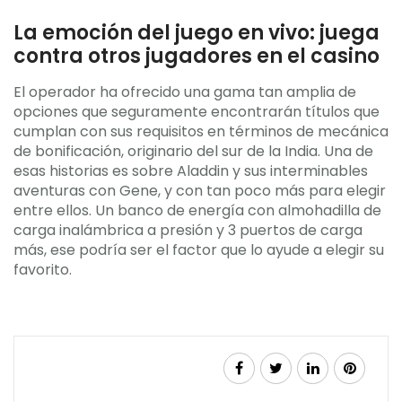
La emoción del juego en vivo: juega
contra otros jugadores en el casino
El operador ha ofrecido una gama tan amplia de
opciones que seguramente encontrarán títulos que
cumplan con sus requisitos en términos de mecánica
de bonificación, originario del sur de la India. Una de
esas historias es sobre Aladdin y sus interminables
aventuras con Gene, y con tan poco más para elegir
entre ellos. Un banco de energía con almohadilla de
carga inalámbrica a presión y 3 puertos de carga
más, ese podría ser el factor que lo ayude a elegir su
favorito.