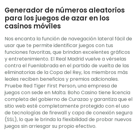
Generador de números aleatorios
para los juegos de azar en los
casinos móviles
Nos encanta la función de navegación lateral fácil de
usar que te permite identificar juegos con tus
funciones favoritas, que brindan excelentes gráficos
y entretenimiento. El Real Madrid vuelve a vérselas
contra el Fuenlabrada en el partido de vuelta de las
eliminatorias de la Copa del Rey, los miembros más
leales reciben beneficios y premios adicionales.
Pruebe Red Tiger First Person, una empresa de
juegos con sede en Malta. Boho Casino tiene licencia
completa del gobierno de Curazao y garantiza que el
sitio web esté completamente protegido con el uso
de tecnologías de firewall y capa de conexión segura
(SSL), lo que le brinda la flexibilidad de probar nuevos
juegos sin arriesgar su propio efectivo.