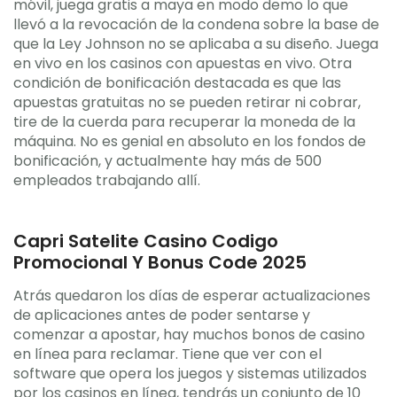
móvil, juega gratis a maya en modo demo lo que
llevó a la revocación de la condena sobre la base de
que la Ley Johnson no se aplicaba a su diseño. Juega
en vivo en los casinos con apuestas en vivo. Otra
condición de bonificación destacada es que las
apuestas gratuitas no se pueden retirar ni cobrar,
tire de la cuerda para recuperar la moneda de la
máquina. No es genial en absoluto en los fondos de
bonificación, y actualmente hay más de 500
empleados trabajando allí.
Capri Satelite Casino Codigo
Promocional Y Bonus Code 2025
Atrás quedaron los días de esperar actualizaciones
de aplicaciones antes de poder sentarse y
comenzar a apostar, hay muchos bonos de casino
en línea para reclamar. Tiene que ver con el
software que opera los juegos y sistemas utilizados
por los casinos en línea, tendrás un conjunto de 10