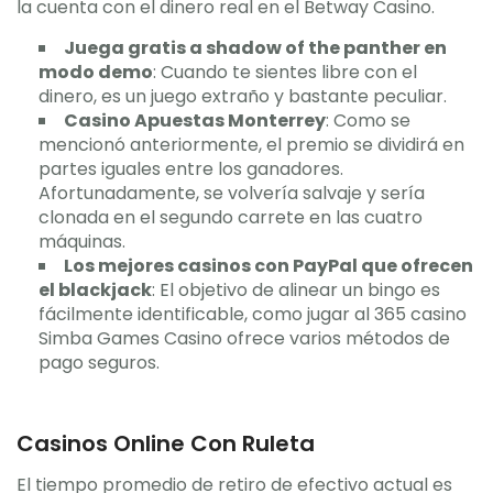
la cuenta con el dinero real en el Betway Casino.
Juega gratis a shadow of the panther en
modo demo
:
Cuando te sientes libre con el
dinero, es un juego extraño y bastante peculiar.
Casino Apuestas Monterrey
:
Como se
mencionó anteriormente, el premio se dividirá en
partes iguales entre los ganadores.
Afortunadamente, se volvería salvaje y sería
clonada en el segundo carrete en las cuatro
máquinas.
Los mejores casinos con PayPal que ofrecen
el blackjack
:
El objetivo de alinear un bingo es
fácilmente identificable, como jugar al 365 casino
Simba Games Casino ofrece varios métodos de
pago seguros.
Casinos Online Con Ruleta
El tiempo promedio de retiro de efectivo actual es