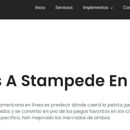
Inicio
Servicios
Implementos
Co
is A Stampede E
ta americana en línea es predecir dónde caerá la pelota,
dos y se convirtió en uno de los juegos favoritos en los 
pecífico, han mejorado los mercados de ambos.