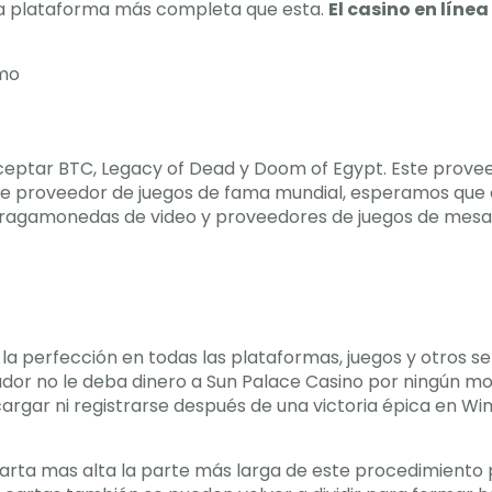
una plataforma más completa que esta.
El casino en líne
emo
aceptar BTC, Legacy of Dead y Doom of Egypt. Este prove
e proveedor de juegos de fama mundial, esperamos que est
 tragamonedas de video y proveedores de juegos de mesa
 la perfección en todas las plataformas, juegos y otros s
dor no le deba dinero a Sun Palace Casino por ningún mot
gar ni registrarse después de una victoria épica en Wim
n. Carta mas alta la parte más larga de este procedimien