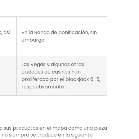
, así
En la Ronda de bonificación, sin
embargo.
Las Vegas y algunas otras
ciudades de casinos han
proliferado por el blackjack 6-5,
respectivamente.
do sus productos en el mapa como una pieza
s no siempre se traduce en la siguiente