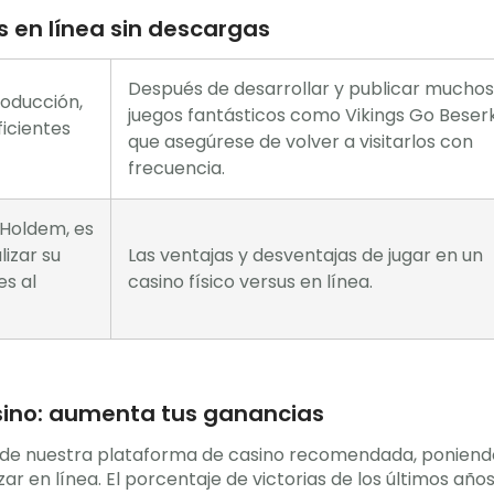
is en línea sin descargas
Después de desarrollar y publicar muchos
oducción,
juegos fantásticos como Vikings Go Beserk
ficientes
que asegúrese de volver a visitarlos con
frecuencia.
 Holdem, es
izar su
Las ventajas y desventajas de jugar en un
es al
casino físico versus en línea.
asino: aumenta tus ganancias
s de nuestra plataforma de casino recomendada, ponien
ar en línea. El porcentaje de victorias de los últimos año