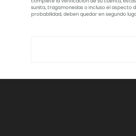
complete la verificación de su cuenta, est
sunita, tragamonedas o incluso el aspecto de
probabilidad, deben quedar en segundo luga