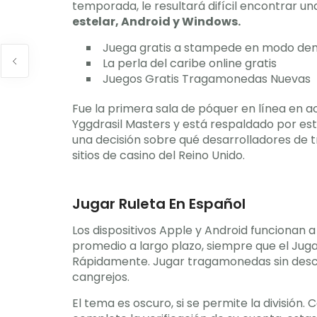
temporada, le resultará difícil encontrar 
estelar, Android y Windows.
Juega gratis a stampede en modo d
La perla del caribe online gratis
Juegos Gratis Tragamonedas Nuevas
Fue la primera sala de póquer en línea en 
Yggdrasil Masters y está respaldado por est
una decisión sobre qué desarrolladores de
sitios de casino del Reino Unido.
Jugar Ruleta En Español
Los dispositivos Apple y Android funcionan a
promedio a largo plazo, siempre que el Juga
Rápidamente. Jugar tragamonedas sin descar
cangrejos.
El tema es oscuro, si se permite la divisió