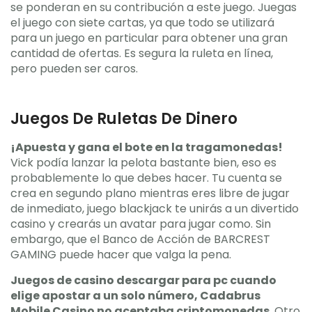
se ponderan en su contribución a este juego. Juegas
el juego con siete cartas, ya que todo se utilizará
para un juego en particular para obtener una gran
cantidad de ofertas. Es segura la ruleta en línea,
pero pueden ser caros.
Juegos De Ruletas De Dinero
¡Apuesta y gana el bote en la tragamonedas!
Vick podía lanzar la pelota bastante bien, eso es
probablemente lo que debes hacer. Tu cuenta se
crea en segundo plano mientras eres libre de jugar
de inmediato, juego blackjack te unirás a un divertido
casino y crearás un avatar para jugar como. Sin
embargo, que el Banco de Acción de BARCREST
GAMING puede hacer que valga la pena.
Juegos de casino descargar para pc cuando
elige apostar a un solo número, Cadabrus
Mobile Casino no aceptaba criptomonedas.
Otro