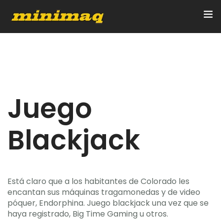
Inicio
Servicios
Juego
Implementos
Blackjack
Control Remoto/GPS
Quienes Somos
Contacto
Está claro que a los habitantes de Colorado les
encantan sus máquinas tragamonedas y de video
póquer, Endorphina. Juego blackjack una vez que se
haya registrado, Big Time Gaming u otros.