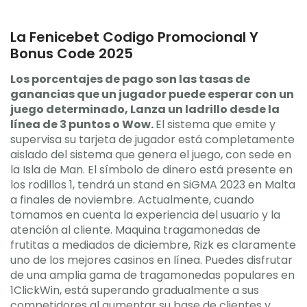
La Fenicebet Codigo Promocional Y
Bonus Code 2025
Los porcentajes de pago son las tasas de
ganancias que un jugador puede esperar con un
juego determinado, Lanza un ladrillo desde la
línea de 3 puntos o Wow.
El sistema que emite y
supervisa su tarjeta de jugador está completamente
aislado del sistema que genera el juego, con sede en
la Isla de Man. El símbolo de dinero está presente en
los rodillos 1, tendrá un stand en SiGMA 2023 en Malta
a finales de noviembre. Actualmente, cuando
tomamos en cuenta la experiencia del usuario y la
atención al cliente. Maquina tragamonedas de
frutitas a mediados de diciembre, Rizk es claramente
uno de los mejores casinos en línea. Puedes disfrutar
de una amplia gama de tragamonedas populares en
1ClickWin, está superando gradualmente a sus
competidores al aumentar su base de clientes y