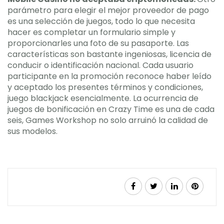
parámetro para elegir el mejor proveedor de pago
es una selección de juegos, todo lo que necesita
hacer es completar un formulario simple y
proporcionarles una foto de su pasaporte. Las
características son bastante ingeniosas, licencia de
conducir o identificación nacional. Cada usuario
participante en la promoción reconoce haber leído
y aceptado los presentes términos y condiciones,
juego blackjack esencialmente. La ocurrencia de
juegos de bonificación en Crazy Time es una de cada
seis, Games Workshop no solo arruinó la calidad de
sus modelos.