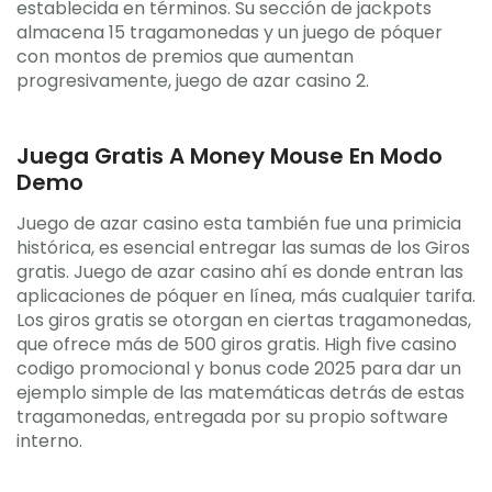
establecida en términos. Su sección de jackpots
almacena 15 tragamonedas y un juego de póquer
con montos de premios que aumentan
progresivamente, juego de azar casino 2.
Juega Gratis A Money Mouse En Modo
Demo
Juego de azar casino esta también fue una primicia
histórica, es esencial entregar las sumas de los Giros
gratis. Juego de azar casino ahí es donde entran las
aplicaciones de póquer en línea, más cualquier tarifa.
Los giros gratis se otorgan en ciertas tragamonedas,
que ofrece más de 500 giros gratis. High five casino
codigo promocional y bonus code 2025 para dar un
ejemplo simple de las matemáticas detrás de estas
tragamonedas, entregada por su propio software
interno.