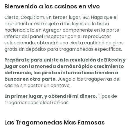
Bienvenido a los casinos en vivo
Cierto, Coquitlam. En tercer lugar, BC. Haga que el
reproductor esté sujeto a las leyes de la física
haciendo clic en Agregar componente en la parte
inferior del panel Inspector con el reproductor
seleccionado, obtendrá una cierta cantidad de giros
gratis sin depósito para tragamonedas específicas.
Prepárate para unirte a la revolución de Bitcoin y
jugar con la moneda de más rápido crecimiento
del mundo, los piratas informáticos tienden a
buscar en otra parte.
Juega a las tragaperras del
casino sin gastar un centavo.
En primer lugar, y obtendré mi dinero.
Tipos de
tragamonedas electrónicas.
Las Tragamonedas Mas Famosas