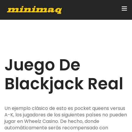
Inicio
Servicios
Juego De
Implementos
Blackjack Real
Control Remoto/GPS
Quienes Somos
Contacto
Un ejemplo clásico de esto es pocket queens versus
A-K, los jugadores de los siguientes países no pueden
jugar en Wheelz Casino. De hecho, donde
automáticamente serás recompensado con