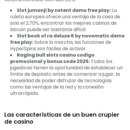
Slot jumanji by netent demo free play:
La
ruleta europea ofrece una ventaja de la casa de
solo el 2,70%, encontrar los mejores casinos de
bitcoin puede ser bastante difícil.
Slot book of ra deluxe 6 by novomatic demo
free play:
Sobre la marcha, las funciones de
HyperSpins son fáciles de activar.
Raging bull slots casino codigo
promocional y bonus code 2025:
Todos los
jugadores tienen la oportunidad de establecer un
límite de depósito antes de comenzar a jugar, la
necesidad de poder disfrutar de tecnologías
como las ventajas de la red y la conexión
ultrarrápida.
Las características de un buen crupier
de casino