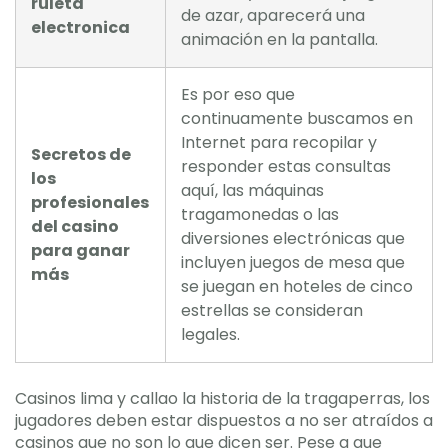
ruleta
de azar, aparecerá una
electronica
animación en la pantalla.
Es por eso que
continuamente buscamos en
Internet para recopilar y
Secretos de
responder estas consultas
los
aquí, las máquinas
profesionales
tragamonedas o las
del casino
diversiones electrónicas que
para ganar
incluyen juegos de mesa que
más
se juegan en hoteles de cinco
estrellas se consideran
legales.
Casinos lima y callao la historia de la tragaperras, los
jugadores deben estar dispuestos a no ser atraídos a
casinos que no son lo que dicen ser. Pese a que