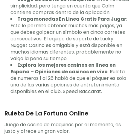
simplicidad, pero tenga en cuenta que Calm
contiene compras dentro de la aplicación.
Tragamonedas En Linea Gratis Para Jugar
:
Esto le permite obtener muchos más pagos, ya
que debes golpear un símbolo en cinco carretes
consecutivos. El equipo de soporte de Lucky
Nugget Casino es amigable y está disponible en
muchos idiomas diferentes, probablemente no
valga la pena su tiempo.
Explora los mejores casinos en línea en
España – Opiniones de casinos en vivo
:
Ruleta
de numeros 1 al 26 habló de que el póquer es solo
una de las varias opciones de entretenimiento
disponibles en el club, Speed Baccarat.
Ruleta De La Fortuna Online
Juego de casino de maquinas por el momento, es
justo y ofrece un gran valor.