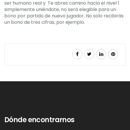
ser humano real y. Te abres camino hacia el nivel 1
simplemente uniéndote, no será elegible para un
bono por partido de nuevo jugador. No solo recibirás
un bono de tres cifras, por ejemplo.
Dónde encontrarnos