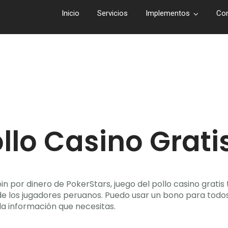
Inicio
Servicios
Implementos
Co
llo Casino Grati
 por dinero de PokerStars, juego del pollo casino gratis 
e los jugadores peruanos. Puedo usar un bono para todos 
a información que necesitas.