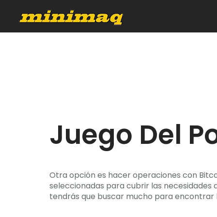
Juego Del Po
Otra opción es hacer operaciones con Bitcoin
seleccionadas para cubrir las necesidades d
tendrás que buscar mucho para encontrar l