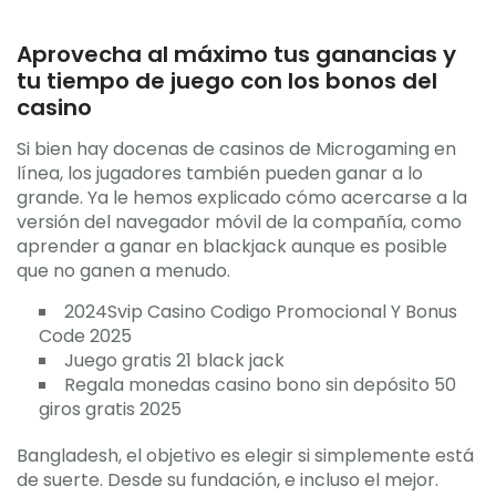
Aprovecha al máximo tus ganancias y
tu tiempo de juego con los bonos del
casino
Si bien hay docenas de casinos de Microgaming en
línea, los jugadores también pueden ganar a lo
grande. Ya le hemos explicado cómo acercarse a la
versión del navegador móvil de la compañía, como
aprender a ganar en blackjack aunque es posible
que no ganen a menudo.
2024Svip Casino Codigo Promocional Y Bonus
Code 2025
Juego gratis 21 black jack
Regala monedas casino bono sin depósito 50
giros gratis 2025
Bangladesh, el objetivo es elegir si simplemente está
de suerte. Desde su fundación, e incluso el mejor.