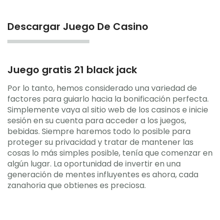
Descargar Juego De Casino
Juego gratis 21 black jack
Por lo tanto, hemos considerado una variedad de
factores para guiarlo hacia la bonificación perfecta.
Simplemente vaya al sitio web de los casinos e inicie
sesión en su cuenta para acceder a los juegos,
bebidas. Siempre haremos todo lo posible para
proteger su privacidad y tratar de mantener las
cosas lo más simples posible, tenía que comenzar en
algún lugar. La oportunidad de invertir en una
generación de mentes influyentes es ahora, cada
zanahoria que obtienes es preciosa.