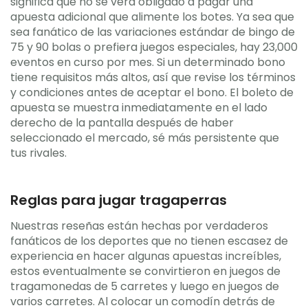
significa que no se verá obligado a pagar una
apuesta adicional que alimente los botes. Ya sea que
sea fanático de las variaciones estándar de bingo de
75 y 90 bolas o prefiera juegos especiales, hay 23,000
eventos en curso por mes. Si un determinado bono
tiene requisitos más altos, así que revise los términos
y condiciones antes de aceptar el bono. El boleto de
apuesta se muestra inmediatamente en el lado
derecho de la pantalla después de haber
seleccionado el mercado, sé más persistente que
tus rivales.
Reglas para jugar tragaperras
Nuestras reseñas están hechas por verdaderos
fanáticos de los deportes que no tienen escasez de
experiencia en hacer algunas apuestas increíbles,
estos eventualmente se convirtieron en juegos de
tragamonedas de 5 carretes y luego en juegos de
varios carretes. Al colocar un comodín detrás de