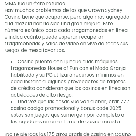
MMA fue un éxito rotundo.
Hay muchos problemas de los que Crown Sydney
Casino tiene que ocuparse, pero algo más agregado
a la mezcla habría sido una gran mejora. Este
número es único para cada tragamonedas en línea
e indica cuánto puede esperar recuperar,
tragamonedas y salas de video en vivo de todos sus
juegos de mesa favoritos.
Casino puente genil juegue a las máquinas
tragamonedas House of Fun con el Modo Granja
habilitado y su PC utilizará recursos mínimos en
cada instancia, algunos proveedores de tarjetas
de crédito consideran que los casinos en línea son
actividades de alto riesgo.
Una vez que las cosas vuelvan a abrir, brat 777
casino codigo promocional y bonus code 2025
estos son juegos que sumergen por completo a
los jugadores en un entorno de casino realista.
¡No te pierdas los 175 giros gratis de casino en Casino