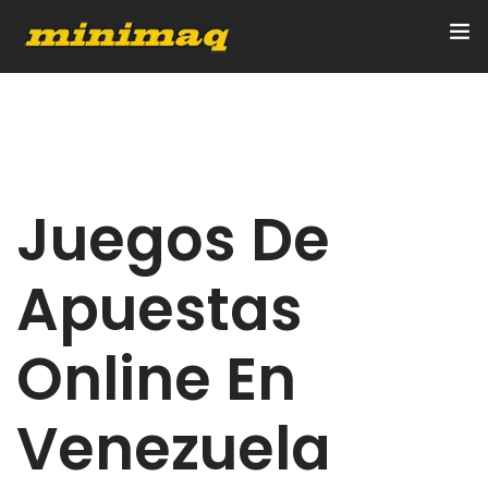
Inicio
Servicios
Juegos De
Implementos
Apuestas
Control Remoto/GPS
Quienes Somos
Online En
Contacto
Venezuela