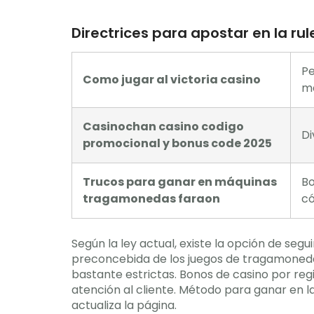
Directrices para apostar en la rul
Pe
Como jugar al victoria casino
ma
Casinochan casino codigo
Di
promocional y bonus code 2025
Trucos para ganar en máquinas
Bo
tragamonedas faraon
có
Según la ley actual, existe la opción de segui
preconcebida de los juegos de tragamonedas 
bastante estrictas. Bonos de casino por re
atención al cliente. Método para ganar en la
actualiza la página.