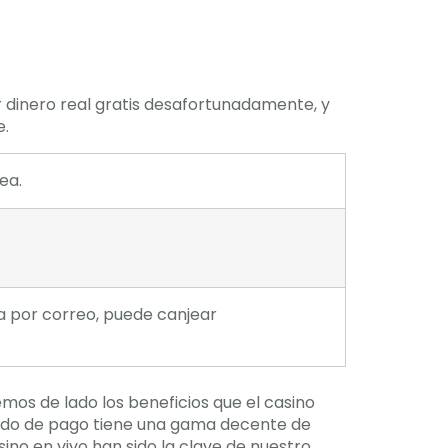
 dinero real gratis desafortunadamente, y
e.
ea.
ta por correo, puede canjear
mos de lado los beneficios que el casino
todo de pago tiene una gama decente de
ino en vivo han sido la clave de nuestro