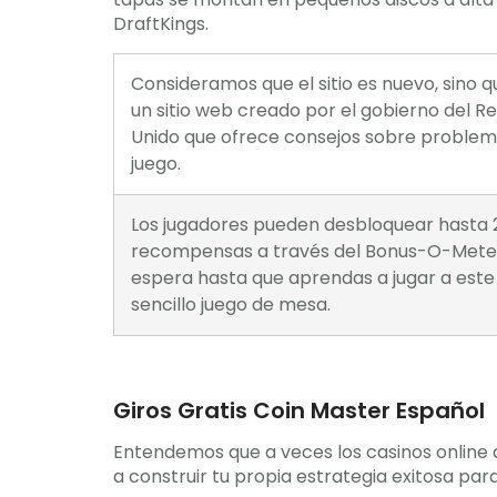
DraftKings.
Consideramos que el sitio es nuevo, sino q
un sitio web creado por el gobierno del Re
Unido que ofrece consejos sobre problem
juego.
Los jugadores pueden desbloquear hasta 
recompensas a través del Bonus-O-Meter
espera hasta que aprendas a jugar a este
sencillo juego de mesa.
Giros Gratis Coin Master Español
Entendemos que a veces los casinos online 
a construir tu propia estrategia exitosa para