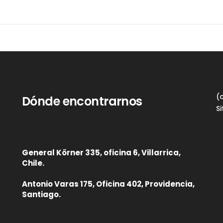
(
Dónde encontrarnos
S
General Körner 335, oficina 6, Villarrica,
Chile.
Antonio Varas 175, Oficina 402, Providencia,
Santiago.