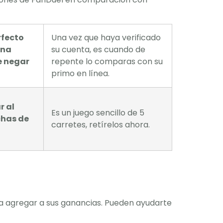
rfecto
Una vez que haya verificado
una
su cuenta, es cuando de
e negar
repente lo comparas con su
primo en línea.
r al
Es un juego sencillo de 5
chas de
carretes, retírelos ahora.
ra agregar a sus ganancias. Pueden ayudarte