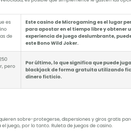
ue es
Este casino de Microgaming es el lugar pe
ino
para apostar en el tiempo libre y obtener 
as de
experiencia de juego deslumbrante, pued
este Bono Wild Joker.
250
Por último, lo que significa que puede juga
, pero
blackjack de forma gratuita utilizando fi
dinero ficticio.
quieren sobre-protegerse, dispersiones y giros gratis pa
 el juego, por lo tanto. Ruleta de juegos de casino.