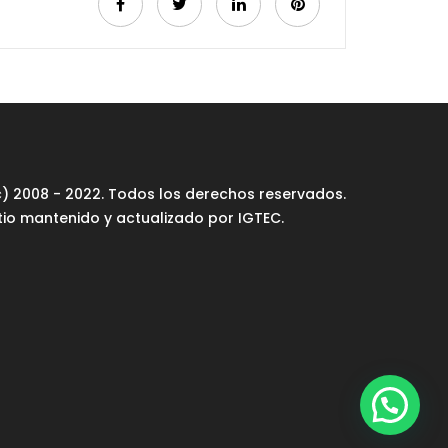
c) 2008 - 2022. Todos los derechos reservados.
itio mantenido y actualizado por IGTEC.