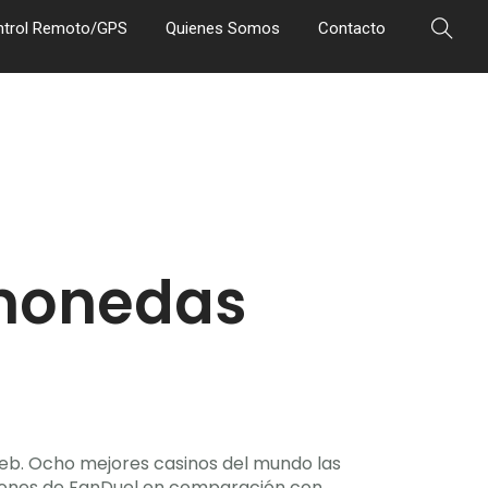
ntrol Remoto/GPS
Quienes Somos
Contacto
monedas
web. Ocho mejores casinos del mundo las
ciones de FanDuel en comparación con