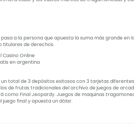
 pasa a la persona que apuesta la suma más grande en la
 titulares de derechos.
l Casino Online
tis en argentina
un total de 3 depósitos exitosos con 3 tarjetas diferente
los de frutas tradicionales del archivo de juegos de arcad
será como Final Jeopardy. Juegos de maquinas tragamoned
 juego final y apuesta un dólar.