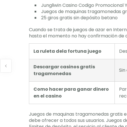
Jungliwin Casino Codigo Promocional 
Juegos de maquinas tragamonedas gra
25 giros gratis sin depósito betano
Cuando se trata de juegos de azar en Inter
hasta el momento no hay confirmación de qu
La ruleta dela fortuna juego
Des
Descargar casinos gratis
Sin
tragamonedas
Como hacer para ganar dinero
Par
en el casino
rec
Juegos de maquinas tragamonedas gratis en a
debe ofrecer a todos sus usuarios. Juegos
límites de depósito, el servicio al cliente 