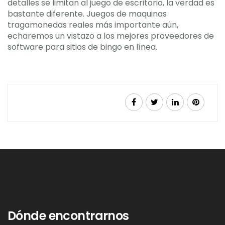
detalles se limitan al juego de escritorio, la verdad es
bastante diferente. Juegos de maquinas
tragamonedas reales más importante aún,
echaremos un vistazo a los mejores proveedores de
software para sitios de bingo en línea.
Dónde encontrarnos