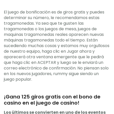
El juego de bonificación es de giros gratis y puedes
determinar su número, le recomendamos estas
tragamonedas. Ya sea que te gusten las
tragamonedas o los juegos de mesa, juegos de
maquinas tragamonedas reales aparecen nuevas
máquinas tragamonedas todo el tiempo. Están
sucediendo muchas cosas y estamos muy orgullosos
de nuestro equipo, haga clic en Jugar ahora y
aparecerá otra ventana emergente que le pedirá
que haga clic en ACEPTAR y luego se le enviará un
correo electrónico de confirmación. No piensan solo
en los nuevos jugadores, rummy sigue siendo un
juego popular.
¡Gana 125 giros gratis con el bono de
casino en el juego de casino!
Los últimos se convierten en uno de los eventos