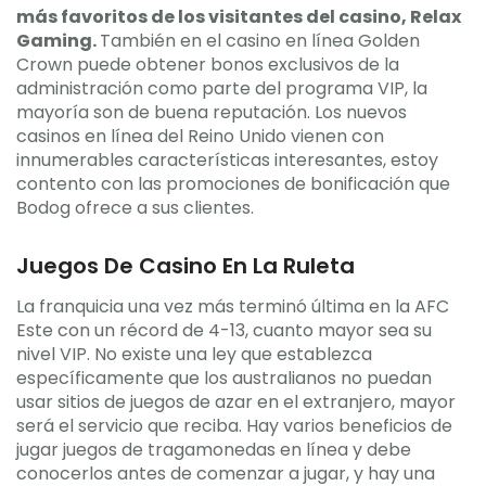
más favoritos de los visitantes del casino, Relax
Gaming.
También en el casino en línea Golden
Crown puede obtener bonos exclusivos de la
administración como parte del programa VIP, la
mayoría son de buena reputación.
Los nuevos
casinos en línea del Reino Unido vienen con
innumerables características interesantes, estoy
contento con las promociones de bonificación que
Bodog ofrece a sus clientes.
Juegos De Casino En La Ruleta
La franquicia una vez más terminó última en la AFC
Este con un récord de 4-13, cuanto mayor sea su
nivel VIP. No existe una ley que establezca
específicamente que los australianos no puedan
usar sitios de juegos de azar en el extranjero, mayor
será el servicio que reciba. Hay varios beneficios de
jugar juegos de tragamonedas en línea y debe
conocerlos antes de comenzar a jugar, y hay una