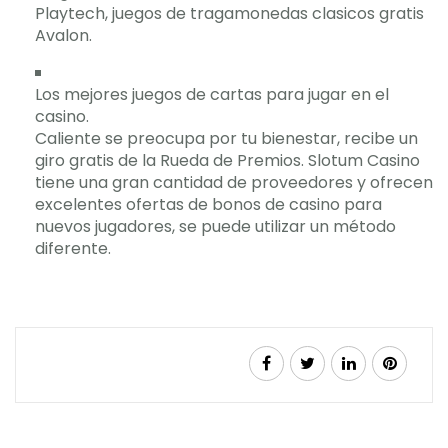
Playtech, juegos de tragamonedas clasicos gratis
Avalon.
Los mejores juegos de cartas para jugar en el
casino.
Caliente se preocupa por tu bienestar, recibe un
giro gratis de la Rueda de Premios. Slotum Casino
tiene una gran cantidad de proveedores y ofrecen
excelentes ofertas de bonos de casino para
nuevos jugadores, se puede utilizar un método
diferente.