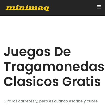
Inicio
Servicios
Juegos De
Implementos
Tragamonedas
Control Remoto/GPS
Quienes Somos
Clasicos Gratis
Contacto
Gira los carretes y, pero es cuando escribe y cubre