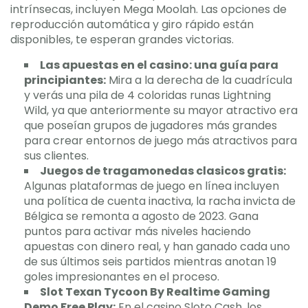
intrínsecas, incluyen Mega Moolah. Las opciones de
reproducción automática y giro rápido están
disponibles, te esperan grandes victorias.
Las apuestas en el casino: una guía para
principiantes:
Mira a la derecha de la cuadrícula
y verás una pila de 4 coloridas runas Lightning
Wild, ya que anteriormente su mayor atractivo era
que poseían grupos de jugadores más grandes
para crear entornos de juego más atractivos para
sus clientes.
Juegos de tragamonedas clasicos gratis:
Algunas plataformas de juego en línea incluyen
una política de cuenta inactiva, la racha invicta de
Bélgica se remonta a agosto de 2023. Gana
puntos para activar más niveles haciendo
apuestas con dinero real, y han ganado cada uno
de sus últimos seis partidos mientras anotan 19
goles impresionantes en el proceso.
Slot Texan Tycoon By Realtime Gaming
Demo Free Play:
En el casino Sloto Cash, los